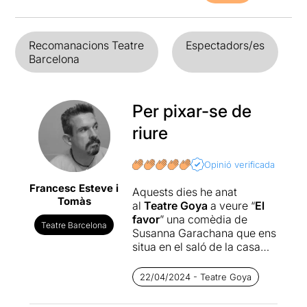
Recomanacions Teatre
Espectadors/es
Barcelona
Per pixar-se de
riure
Opinió verificada
Francesc Esteve i
Aquests dies he anat
Tomàs
al
Teatre Goya
a veure “
El
favor
” una comèdia de
Teatre Barcelona
Susanna Garachana que ens
situa en el saló de la casa
d’en Cesc. Ha quedat amb
els seus millors amics per
22/04/2024 - Teatre Goya
demanar-los un “petit” favor.