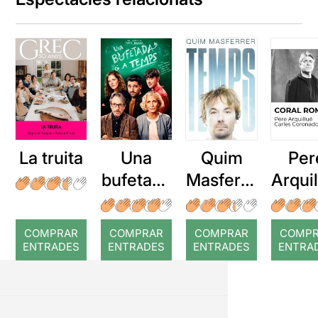
La truita
Una
Quim
Per
bufetada
Masferre
Arqui
a temps
r: Temps
: Cor
romp
COMPRAR
COMPRAR
COMPRAR
COMP
ENTRADES
ENTRADES
ENTRADES
ENTRA