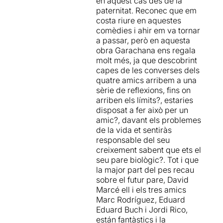
en aquest cas des de la
paternitat. Reconec que em
costa riure en aquestes
comèdies i ahir em va tornar
a passar, però en aquesta
obra Garachana ens regala
molt més, ja que descobrint
capes de les converses dels
quatre amics arribem a una
sèrie de reflexions, fins on
arriben els límits?, estaries
disposat a fer això per un
amic?, davant els problemes
de la vida et sentiràs
responsable del seu
creixement sabent que ets el
seu pare biològic?. Tot i que
la major part del pes recau
sobre el futur pare, David
Marcé ell i els tres amics
Marc Rodríguez, Eduard
Eduard Buch i Jordi Rico,
están fantàstics i la