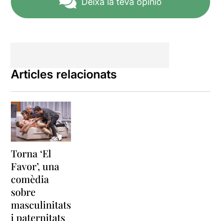
Deixa la teva opinió
Articles relacionats
Torna ‘El
Favor’, una
comèdia
sobre
masculinitats
i paternitats