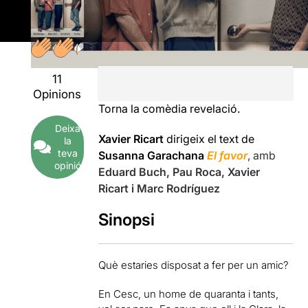
11
Opinions
Torna la comèdia revelació.
Deixa
Xavier Ricart
dirigeix el text de
la
teva
Susanna Garachana
El favor
, amb
opinió
Eduard Buch, Pau Roca, Xavier
Ricart i Marc Rodríguez
Sinopsi
Què estaries disposat a fer per un amic?
En Cesc, un home de quaranta i tants,