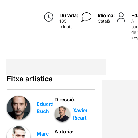
Durada:
Idioma:
Ed
105
Català
A
minuts
par
de 
an
Fitxa artística
Direcció:
Eduard
Xavier
Buch
Ricart
Autoria:
Marc