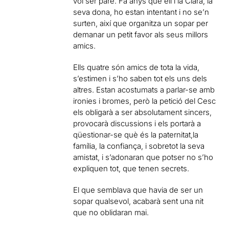
vol ser pare. Fa anys que ell i la Clara, la
seva dona, ho estan intentant i no se’n
surten, així que organitza un sopar per
demanar un petit favor als seus millors
amics.
Ells quatre són amics de tota la vida,
s’estimen i s’ho saben tot els uns dels
altres. Estan acostumats a parlar-se amb
ironies i bromes, però la petició del Cesc
els obligarà a ser absolutament sincers,
provocarà discussions i els portarà a
qüestionar-se què és la paternitat,la
família, la confiança, i sobretot la seva
amistat, i s’adonaran que potser no s’ho
expliquen tot, que tenen secrets.
El que semblava que havia de ser un
sopar qualsevol, acabarà sent una nit
que no oblidaran mai.