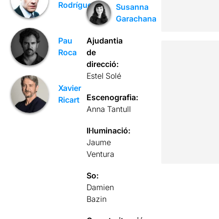
Rodríguez
Susanna
Garachana
Ajudantia
Pau
de
Roca
direcció:
Estel Solé
Xavier
Escenografia:
Ricart
Anna Tantull
Il·luminació:
Jaume
Ventura
So:
Damien
Bazin