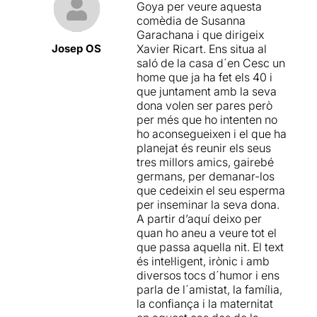
Goya per veure aquesta
coherència.
menys mesura, amb un
comèdia de Susanna
nivell constant d’intensitat
Garachana i que dirigeix
i diversió
. Feia molt de
Josep OS
Xavier Ricart. Ens situa al
temps que es demandava
saló de la casa d´en Cesc un
una comèdia que, sense
home que ja ha fet els 40 i
acollir tòpics, donés al
que juntament amb la seva
públic riures i una molt bona
dona volen ser pares però
estona.
per més que ho intenten no
ho aconsegueixen i el que ha
planejat és reunir els seus
tres millors amics, gairebé
germans, per demanar-los
que cedeixin el seu esperma
per inseminar la seva dona.
A partir d’aquí deixo per
quan ho aneu a veure tot el
que passa aquella nit. El text
és intel·ligent, irònic i amb
diversos tocs d´humor i ens
parla de l´amistat, la família,
la confiança i la maternitat