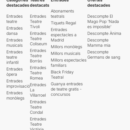
destacades
destacats
destacades
Abonaments
Entrades
Entrades
teatrals
Descompte El
teatre
Teatre
Mago Pop 'Nada
Tiquets Regal
Tívoli
es imposible'
Entrades
Entrades
dansa
Entrades
Descompte Ànima
espectacles a
Teatre
Entrades
Madrid
Descompte
Coliseum
musicals
Mamma mia
Millors monòlegs
Entrades
Entrades
Descompte
Millors musicals
Teatre
teatre
Germans de sang
Millors espectacles
Borràs
infantil
familiars
Entrades
Entrades
Black Friday
Teatre
òpera
Teatral
Romea
Entrades
Guanya entrades
Entrades
improvisació
de teatre gratis -
La
Entrades
concursos
Villarroel
monòlegs
Entrades
Teatre
Condal
Entrades
Teatre
Victòria