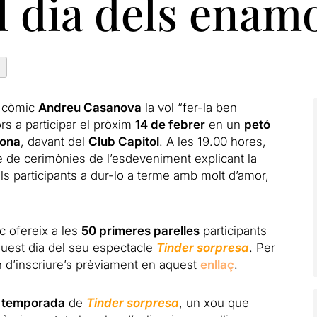
l dia dels enam
l còmic
Andreu Casanova
la vol “fer-la ben
rs a participar el pròxim
14 de febrer
en un
petó
lona
, davant del
Club Capitol
. A les 19.00 hores,
e de cerimònies de l’esdeveniment explicant la
ls participants a dur-lo a terme amb molt d’amor,
ic ofereix a les
50 primeres parelles
participants
aquest dia del seu espectacle
Tinder sorpresa
. Per
n d’inscriure’s prèviament en aquest
enllaç
.
 temporada
de
Tinder sorpresa
, un xou que