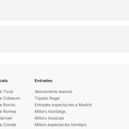
cats
Entrades
e Tívoli
Abonaments teatrals
re Coliseum
Tiquets Regal
e Borràs
Entrades espectacles a Madrid
re Romea
Millors monòlegs
larroel
Millors musicals
re Condal
Millors espectacles familiars