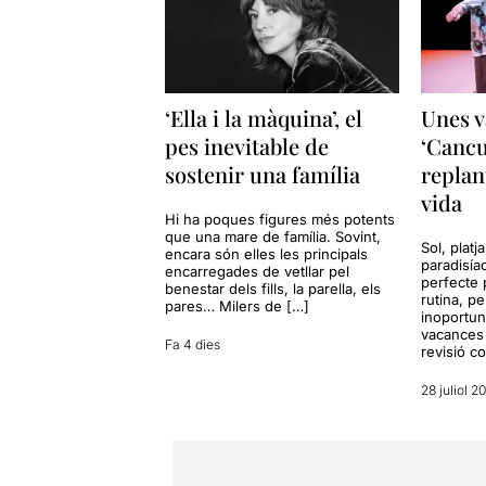
‘Ella i la màquina’, el
Unes v
pes inevitable de
‘Cancu
sostenir una família
replan
vida
Hi ha poques figures més potents
que una mare de família. Sovint,
Sol, platj
encara són elles les principals
paradisía
encarregades de vetllar pel
perfecte 
benestar dels fills, la parella, els
rutina, p
pares… Milers de […]
inoportun
vacances 
Fa 4 dies
revisió c
28 juliol 2