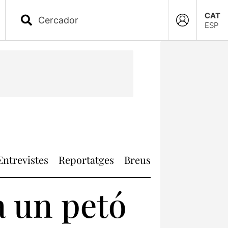
CAT
ESP
Entrevistes
Reportatges
Breus
 un petó