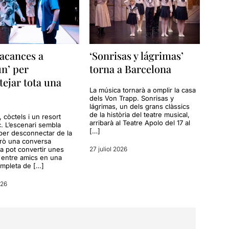
acances a
‘Sonrisas y lágrimas’
n’ per
torna a Barcelona
tejar tota una
La música tornarà a omplir la casa
dels Von Trapp. Sonrisas y
lágrimas, un dels grans clàssics
de la història del teatre musical,
a, còctels i un resort
arribarà al Teatre Apolo del 17 al
c. L’escenari sembla
[…]
per desconnectar de la
erò una conversa
a pot convertir unes
27 juliol 2026
entre amics en una
ompleta de […]
026