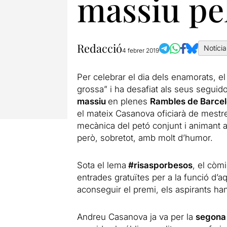
massiu pe
Redacció
Notícia
4 febrer 2019
Per celebrar el dia dels enamorats, e
grossa” i ha desafiat als seus seguido
massiu
en plenes
Rambles de Barce
el mateix Casanova oficiarà de mestr
mecànica del petó conjunt i animant a
però, sobretot, amb molt d’humor.
Sota el lema
#risasporbesos
, el còm
entrades gratuïtes per a la funció d’
aconseguir el premi, els aspirants ha
Andreu Casanova ja va per la
segona