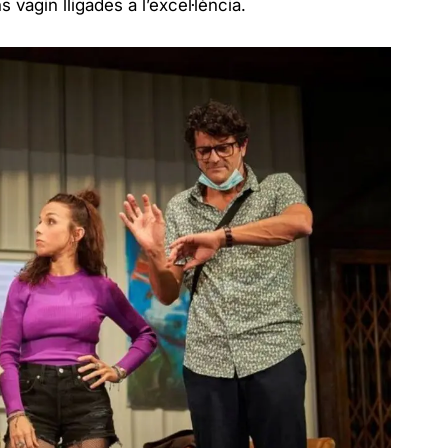
vagin lligades a l’excel·lència.