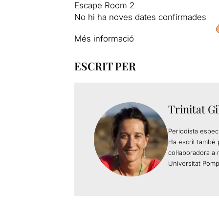
Escape Room 2
No hi ha noves dates confirmades
Més informació
ESCRIT PER
Trinitat G
Periodista especi
Ha escrit també p
col·laboradora a
Universitat Pomp