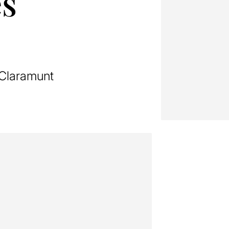
es
r Claramunt