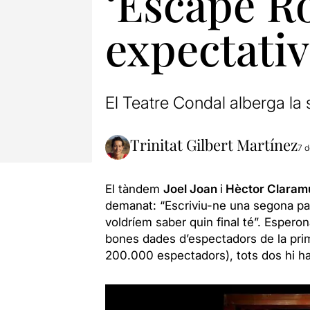
‘Escape Ro
expectativ
El Teatre Condal alberga la 
Trinitat Gilbert Martínez
7 
El tàndem
Joel Joan
i
Hèctor Claram
demanat: “Escriviu-ne una segona par
voldríem saber quin final té”. Esperon
bones dades d’espectadors de la pri
200.000 espectadors), tots dos hi han