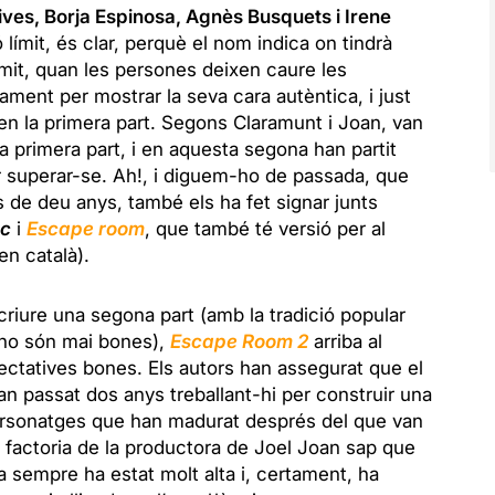
ives, Borja Espinosa, Agnès Busquets i Irene
ió límit, és clar, perquè el nom indica on tindrà
límit, quan les persones deixen caure les
ment per mostrar la seva cara autèntica, i just
en la primera part. Segons Claramunt i Joan, van
n la primera part, i en aquesta segona han partit
ir superar-se. Ah!, i diguem-ho de passada, que
s de deu anys, també els ha fet signar junts
ac
i
Escape room
, que també té versió per al
en català).
scriure una segona part (amb la tradició popular
 no són mai bones),
Escape Room 2
arriba al
ctatives bones. Els autors han assegurat que el
n passat dos anys treballant-hi per construir una
personatges que han madurat després del que van
la factoria de la productora de Joel Joan sap que
 sempre ha estat molt alta i, certament, ha