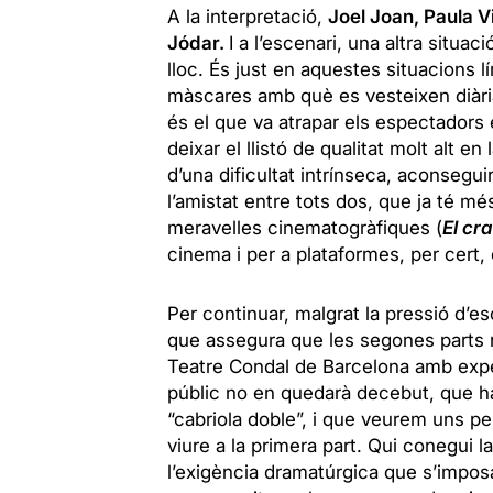
A la interpretació,
Joel Joan, Paula V
Jódar.
I a l’escenari, una altra situac
lloc. És just en aquestes situacions 
màscares amb què es vesteixen diària
és el que va atrapar els espectadors 
deixar el llistó de qualitat molt alt e
d’una dificultat intrínseca, aconsegu
l’amistat entre tots dos, que ja té mé
meravelles cinematogràfiques (
El cr
cinema i per a plataformes, per cert, 
Per continuar, malgrat la pressió d’e
que assegura que les segones parts
Teatre Condal de Barcelona amb expe
públic no en quedarà decebut, que ha
“cabriola doble”, i que veurem uns 
viure a la primera part. Qui conegui 
l’exigència dramatúrgica que s’imposa