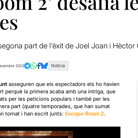
om 2’ desafia l
es
segona part de l'èxit de Joel Joan i Hècto
Notícia
desembre 2023
unt
asseguren que els espectadors els ho havien
t perquè la primera acaba amb una intriga, que
ats per les peticions populars i també per les
mera part (quatre temporades, que han sumat
 tornat i han escrit junts:
Escape Room 2
.