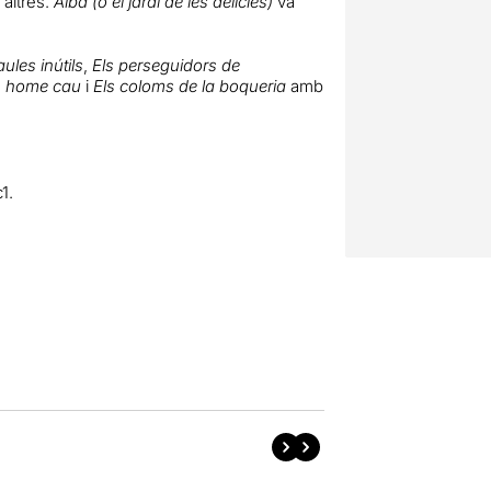
’altres.
Alba (o el jardí de les delícies)
va
ules inútils
,
Els perseguidors de
 home cau
i
Els coloms de la boqueria
amb
1.