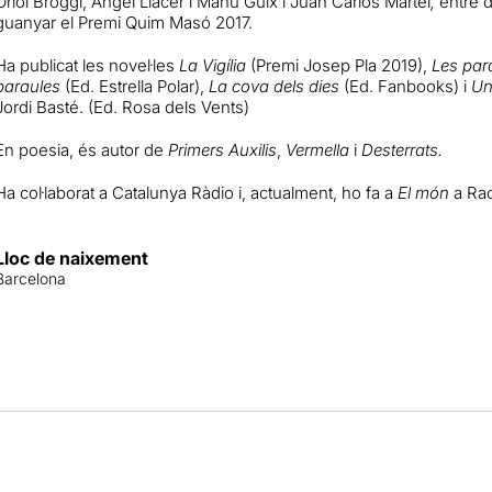
Oriol Broggi, Àngel Llàcer i Manu Guix i Juan Carlos Martel
,
entre d
guanyar el Premi Quim Masó 2017.
Ha publicat les novel·les
La Vigília
(Premi Josep Pla 2019),
Les para
paraules
(Ed. Estrella Polar),
La cova dels dies
(Ed. Fanbooks) i
Un
Jordi Basté. (Ed. Rosa dels Vents)
En poesia, és autor de
Primers Auxilis
,
Vermella
i
Desterrats.
Ha col·laborat a Catalunya Ràdio i, actualment, ho fa a
El món
a Rac
Lloc de naixement
Barcelona