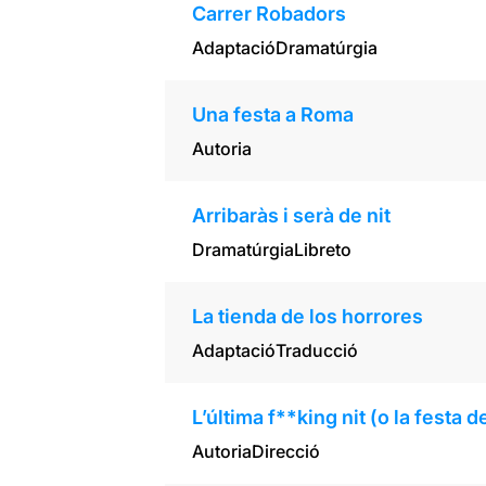
Carrer Robadors
Adaptació
Dramatúrgia
Una festa a Roma
Autoria
Arribaràs i serà de nit
Dramatúrgia
Libreto
La tienda de los horrores
Adaptació
Traducció
L’última f**king nit (o la festa 
Autoria
Direcció