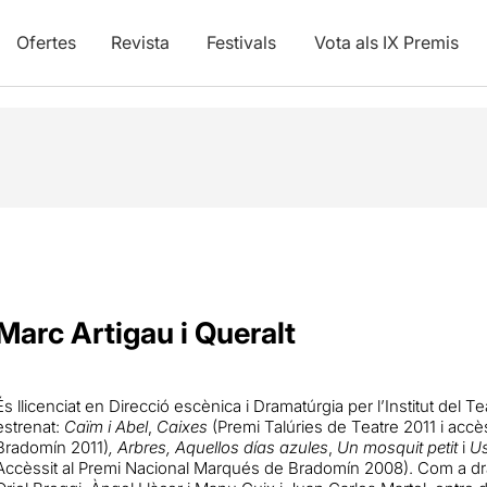
Ofertes
Revista
Festivals
Vota als IX Premis
Marc Artigau i Queralt
És llicenciat en Direcció escènica i Dramatúrgia per l’Institut del 
estrenat:
Caïm i Abel
,
Caixes
(Premi Talúries de Teatre 2011 i acc
Bradomín 2011)
,
Arbres,
Aquellos días azules
,
Un mosquit petit
i
U
Accèssit al Premi Nacional Marqués de Bradomín 2008). Com a dra