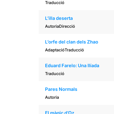
Traducció
L’illa deserta
Autoria
Direcció
L’orfe del clan dels Zhao
Adaptació
Traducció
Eduard Farelo: Una Ilíada
Traducció
Pares Normals
Autoria
El màgic d’Oz