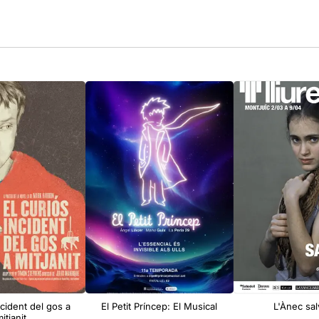
ncident del gos a
El Petit Príncep: El Musical
L'Ànec sal
itjanit