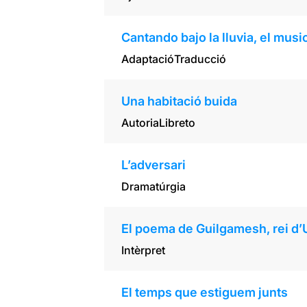
Cantando bajo la lluvia, el musi
Adaptació
Traducció
Una habitació buida
Autoria
Libreto
L’adversari
Dramatúrgia
El poema de Guilgamesh, rei d’
Intèrpret
El temps que estiguem junts