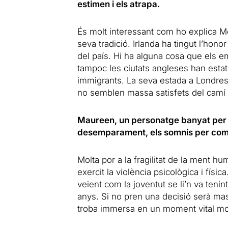
estimen i els atrapa.
És molt interessant com ho explica M
seva tradició. Irlanda ha tingut l’ho
del país. Hi ha alguna cosa que els e
tampoc les ciutats angleses han esta
immigrants. La seva estada a Londres
no semblen massa satisfets del camí t
Maureen, un personatge banyat per la
desemparament, els somnis per compl
Molta por a la fragilitat de la ment h
exercit la violència psicològica i físi
veient com la joventut se li’n va teni
anys. Si no pren una decisió serà ma
troba immersa en un moment vital mol