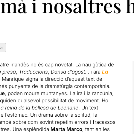
 mà i nosaltres
ta
teatre irlandès no és cap novetat. La nau gòtica de
a presa
,
Traduccions
,
Dansa d’agost
… i ara
La
o Manrique signa la direcció d’aquest text de
més punyents de la dramatúrgia contemporània.
ue
, poden moure muntanyes. La ira i la rancúnia,
, liquiden qualsevol possibilitat de moviment. Ho
La reina de la bellesa de Leenane
. Un text
e l’estómac. Un drama sobre la solitud, la
i també sobre com sovint repetim errors i fracassos
ltres. Una esplèndida
Marta Marco
, tant en les