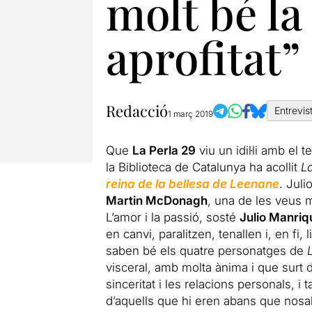
molt bé la
aprofitat”
Redacció
Entrevis
1 març 2019
Que
La Perla 29
viu un idil·li amb el 
la Biblioteca de Catalunya ha acollit
L
reina de la bellesa de Leenane
. Juli
Martin McDonagh
, una de les veus 
L’amor i la passió, sosté
Julio Manriq
en canvi, paralitzen, tenallen i, en fi
saben bé els quatre personatges de
visceral, amb molta ànima i que surt d
sinceritat i les relacions personals, 
d’aquells que hi eren abans que nosa