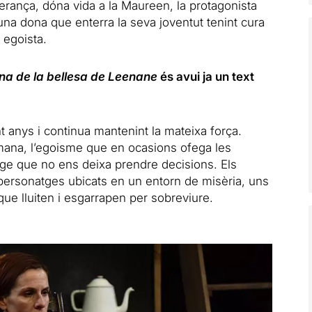
ança, dóna vida a la Maureen, la protagonista
una dona que enterra la seva joventut tenint cura
 egoista.
ina de la bellesa de Leenane
és avui ja un text
nt anys i continua mantenint la mateixa força.
umana, l’egoisme que en ocasions ofega les
atge que no ens deixa prendre decisions. Els
ersonatges ubicats en un entorn de misèria, uns
ue lluiten i esgarrapen per sobreviure.