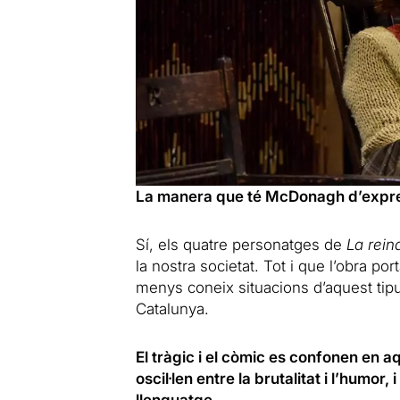
La manera que té McDonagh d’expres
Sí, els quatre personatges de
La rein
la nostra societat. Tot i que l’obra por
menys coneix situacions d’aquest tipu
Catalunya.
El tràgic i el còmic es confonen en 
oscil·len entre la brutalitat i l’humor,
llenguatge.