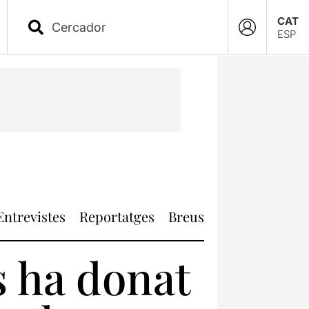
CAT
ESP
Entrevistes
Reportatges
Breus
s ha donat