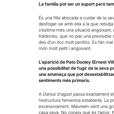
La família pot ser un suport però tam
És una filla abocada a cuidar de la se
desfogar-se amb ella a la que rebutj
s’estima més una situació angoixant,
traïdories, que no pas una previsible 
des d’un lloc molt perillós. Es fan 
món molt petit i angoixant.
L’aparició de Pato Dooley (Ernest Vi
una possibilitat de fugir de la seva p
una amenaça que pot desestabilitzar 
sentiments més primaris.
A
Dansa d’agost
passa exactament el m
l’estructura femenina establerta. La p
excessivament. Maureen sent una gra
casa seva. No coneix què és l’amor. N