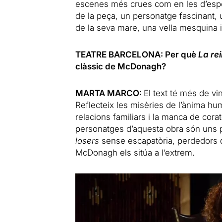
escenes més crues com en les d’esper
de la peça, un personatge fascinant, 
de la seva mare, una vella mesquina i
TEATRE BARCELONA: Per què
La re
clàssic de McDonagh?
MARTA MARCO:
El text té més de vi
Reflecteix les misèries de l’ànima h
relacions familiars i la manca de cor
personatges d’aquesta obra són uns p
losers
sense escapatòria, perdedors q
McDonagh els sitúa a l’extrem.