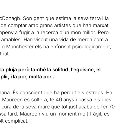
cDonagh. Són gent que estima la seva terra i la
nor de comptar amb grans artistes que han marxat
mpeny a fugir a la recerca d’un món millor. Però
t amables. Han viscut una vida de merda com a
 o Manchester els ha enfonsat psicològicament,
riat.
 pluja però també la solitud, l’egoisme, el
ir, i la por, molta por…
umana. És conscient que ha perdut els estreps. Ha
ca. Maureen és soltera, té 40 anys i passa els dies
nt cura de la seva mare que tot just acaba de fer 70
ssa tard. Maureen viu un moment molt fràgil, es
t complicat.