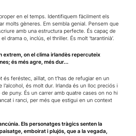
roper en el temps. Identifiquem fàcilment els
ejar molts gèneres. Em sembla genial. Pensem que
scriure amb una estructura perfecte. És capaç de
l drama o, inclús, el thriller. És molt ‘tarantinià’.
n extrem, on el clima irlandès repercuteix
sones; és més agre, més dur…
ot és feréstec, aïllat, on t’has de refugiar en un
l’alcohol, és molt dur. Irlanda és un lloc preciós i
p de puny. És un carrer amb quatre cases on no hi
ncat i ranci, per més que estigui en un context
rancúnia. Els personatges tràgics senten la
paisatge, emboirat i plujós, que a la vegada,