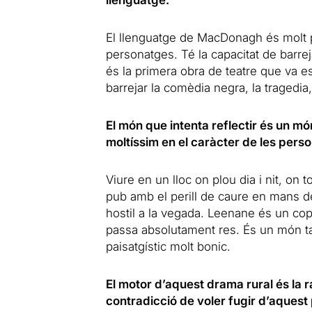
El llenguatge de MacDonagh és molt p
personatges. Té la capacitat de barr
és la primera obra de teatre que va e
barrejar la comèdia negra, la tragedia, e
El món que intenta reflectir és un mó
moltíssim en el caràcter de les per
Viure en un lloc on plou dia i nit, on t
pub amb el perill de caure en mans de 
hostil a la vegada. Leenane és un co
passa absolutament res. És un món ta
paisatgístic molt bonic.
El motor d’aquest drama rural és la 
contradicció de voler fugir d’aquest 