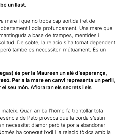
bé un llast.
va mare i que no troba cap sortida tret de
a obertament i odia profundament. Una mare que
 mantinguda a base de trampes, mentides i
solitud. De sobte, la relació s’ha tornat dependent
mal però també es necessiten mútuament. És un
llegas) és per la Maureen un alè d’esperança,
resó. Per a la mare en canvi representa un perill,
el seu món. Afloraran els secrets i els
ateix. Quan arriba l’home fa trontollar tota
resència de Pato provoca que la corda s’estiri
n necessitat d’amor però té por a abandonar
omés ha conegut l’odi i la relació tòxica amb la