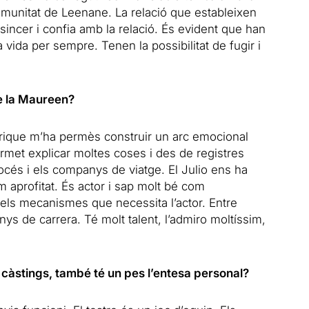
comunitat de Leenane. La relació que estableixen
sincer i confia amb la relació. És evident que han
la vida per sempre. Tenen la possibilitat de fugir i
de la Maureen?
rique m’ha permès construir un arc emocional
met explicar moltes coses i des de registres
rocés i els companys de viatge. El Julio ens ha
m aprofitat. És actor i sap molt bé com
els mecanismes que necessita l’actor. Entre
nys de carrera. Té molt talent, l’admiro moltíssim,
 càstings, també té un pes l’entesa personal?