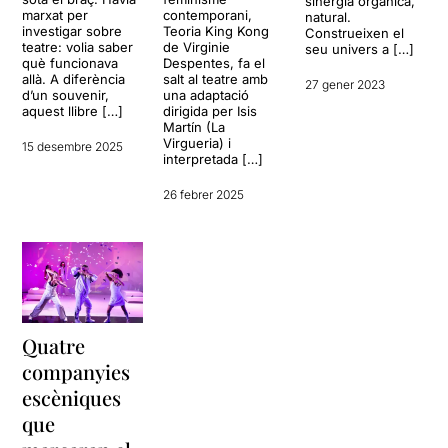
sinergia orgànica,
marxat per
contemporani,
natural.
investigar sobre
Teoria King Kong
Construeixen el
teatre: volia saber
de Virginie
seu univers a […]
què funcionava
Despentes, fa el
allà. A diferència
salt al teatre amb
27 gener 2023
d’un souvenir,
una adaptació
aquest llibre […]
dirigida per Isis
Martín (La
Virgueria) i
15 desembre 2025
interpretada […]
26 febrer 2025
Quatre
companyies
escèniques
que