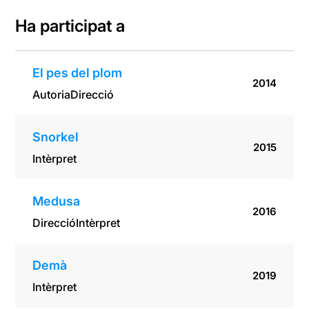
Ha participat a
El pes del plom
2014
Autoria
Direcció
Snorkel
2015
Intèrpret
Medusa
2016
Direcció
Intèrpret
Demà
2019
Intèrpret