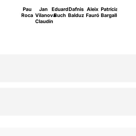
Pau
Jan
Eduard
Dafnis
Aleix
Patrícia
Isak
Roca
Vilanova
Buch
Balduz
Fauró
Bargalló
Férriz
A
Claudín
Q