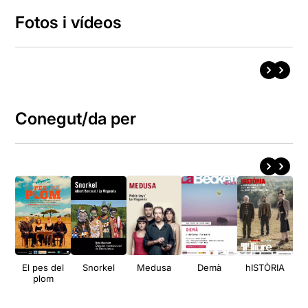
Fotos i vídeos
Conegut/da per
El pes del
Snorkel
Medusa
Demà
hISTÒRIA
Dir
plom