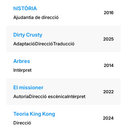
hISTÒRIA
2016
Ajudantia de direcció
Dirty Crusty
2025
Adaptació
Direcció
Traducció
Arbres
2014
Intèrpret
El missioner
2022
Autoria
Direcció escènica
Intèrpret
Teoria King Kong
2024
Direcció