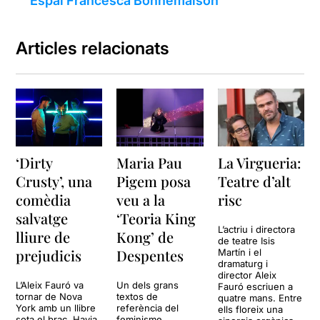
Espai Francesca Bonnemaison
Articles relacionats
‘Dirty
Maria Pau
La Virgueria:
Crusty’, una
Pigem posa
Teatre d’alt
comèdia
veu a la
risc
salvatge
‘Teoria King
L’actriu i directora
lliure de
Kong’ de
de teatre Isis
prejudicis
Despentes
Martín i el
dramaturg i
director Aleix
L’Aleix Fauró va
Un dels grans
Fauró escriuen a
tornar de Nova
textos de
quatre mans. Entre
York amb un llibre
referència del
ells floreix una
sota el braç. Havia
feminisme