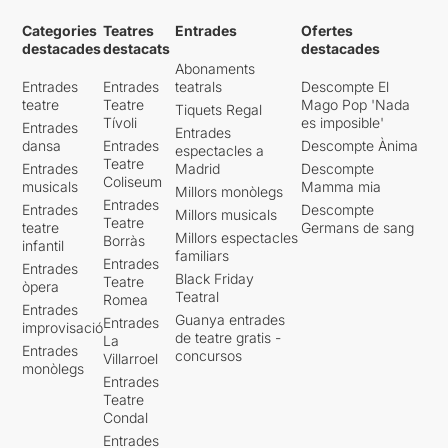
Categories
Teatres
Entrades
Ofertes
destacades
destacats
destacades
Abonaments
Entrades
Entrades
teatrals
Descompte El
teatre
Teatre
Mago Pop 'Nada
Tiquets Regal
Tívoli
es imposible'
Entrades
Entrades
dansa
Entrades
Descompte Ànima
espectacles a
Teatre
Entrades
Madrid
Descompte
Coliseum
musicals
Mamma mia
Millors monòlegs
Entrades
Entrades
Descompte
Millors musicals
Teatre
teatre
Germans de sang
Millors espectacles
Borràs
infantil
familiars
Entrades
Entrades
Black Friday
Teatre
òpera
Teatral
Romea
Entrades
Guanya entrades
Entrades
improvisació
de teatre gratis -
La
Entrades
concursos
Villarroel
monòlegs
Entrades
Teatre
Condal
Entrades