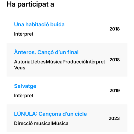
Ha participat a
Una habitació buida
2018
Intèrpret
Ànteros. Cançó d’un final
2018
Autoria
Lletres
Música
Producció
Intèrpret
Veus
Salvatge
2019
Intèrpret
LÚNULA: Cançons d’un cicle
2023
Direcció musical
Música