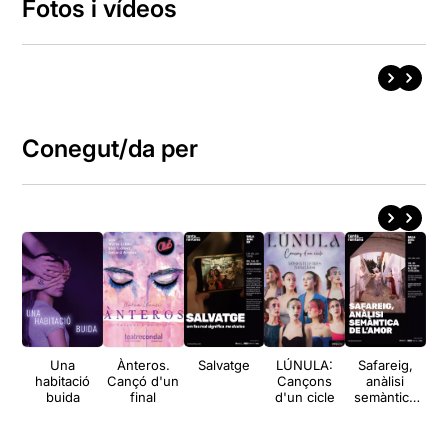
Fotos i vídeos
Conegut/da per
Una
Ànteros.
Salvatge
LÚNULA:
Safareig,
Núr
habitació
Cançó d'un
Cançons
anàlisi
buida
final
d'un cicle
semàntica
de l’amor