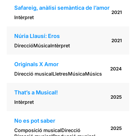
Safareig, anàlisi semàntica de l’amor
2021
Intèrpret
Núria Llausí: Eros
2021
Direcció
Música
Intèrpret
Originals X Amor
2024
Direcció musical
Lletres
Música
Músics
That’s a Musical!
2025
Intèrpret
No es pot saber
2025
Composició musical
Direcció