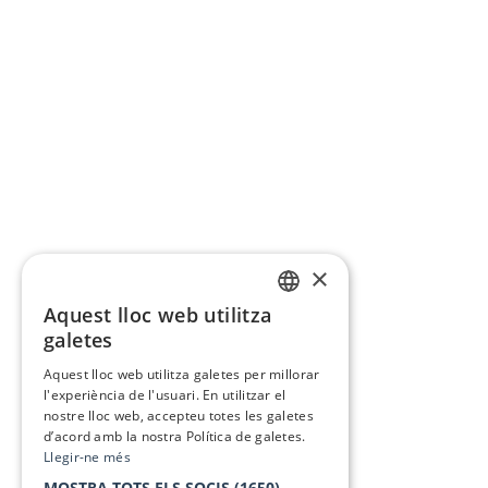
×
Aquest lloc web utilitza
CATALAN
galetes
SPANISH
Aquest lloc web utilitza galetes per millorar
l'experiència de l'usuari. En utilitzar el
nostre lloc web, accepteu totes les galetes
d’acord amb la nostra Política de galetes.
Llegir-ne més
MOSTRA TOTS ELS SOCIS
(1650) →