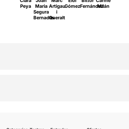
Clara
Joan
Marc
Eloi
Bittor
Carme
Roc
Peya
Maria
Artigau
Gómez
Fernández
Milán
Bernadí
Segura
i
Bernadas
Queralt