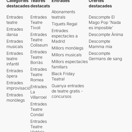
Categories
Teatres
Entrades
Ofertes
destacades
destacats
destacades
Abonaments
Entrades
Entrades
teatrals
Descompte El
teatre
Teatre
Mago Pop 'Nada
Tiquets Regal
Tívoli
es imposible'
Entrades
Entrades
dansa
Entrades
Descompte Ànima
espectacles a
Teatre
Entrades
Madrid
Descompte
Coliseum
musicals
Mamma mia
Millors monòlegs
Entrades
Entrades
Descompte
Millors musicals
Teatre
teatre
Germans de sang
Millors espectacles
Borràs
infantil
familiars
Entrades
Entrades
Black Friday
Teatre
òpera
Teatral
Romea
Entrades
Guanya entrades
Entrades
improvisació
de teatre gratis -
La
Entrades
concursos
Villarroel
monòlegs
Entrades
Teatre
Condal
Entrades
Teatre
Victòria