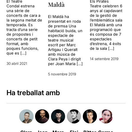
El Teatre
Els Pirates
Maldà
Condal estrena
Teatre celebren 6
una sèrie de
anys al capdavant
concerts de cara a
de la gestió de
El Maldà ha
la segona meitat de
l’emblemàtica sala
presentat en roda
temporada. Es
El Maldà amb una
de premsa Una
tracta d’una serie
programació que
habitació buida, un
de propostes i
és composa de 7
espectacle de
concerts de petit
espectacles
teatre musical
format, amb
d’estrena, 4 èxits
escrit per Marc
poques funcions,
de la sala […]
Artigau i Queralt
que es […]
amb música de
Clara Peya i dirigit
14 setembre 2019
30 abril 2021
per Joan Maria […]
5 novembre 2019
Ha treballat amb