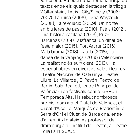
Barcelona. Ha escrit una trentena llarga de
textos entre els quals destaquen la trilogia
Wolfenstein, Tetris i City/Simcity (2006-
2007), La ruïna (2008), Lena Woyzeck
(2008), La revolució (2009), Un home
amb ulleres de pasta (2010), Pàtria (2012),
Una història catalana (2013), Ruz-
Bárcenas (2014), Vilafranca, un dinar de
festa major (2015), Port Arthur (2016),
Mala broma (2018), Jauría (2018), La
dansa de la venjança (2019) i Valenciana.
La realitat no és sucient (2019). Ha
estrenat obres en diverses sales i teatres
-Teatre Nacional de Catalunya, Teatre
Lliure, La Villarroel, El Pavón, Teatro del
Barrio, Sala Beckett, teatre Principal de
València- i en festivals com el GREC i
Temporada Alta. Ha rebut nombrosos
premis, com ara el Ciutat de València, el
Ciutat d’Alcoi, el Marqués de Bradomín, el
Serra d’Or i el Ciutat de Barcelona, entre
d’altres. Així mateix, és professor de
dramatúrgia a l’Institut del Teatre, al Teatre
Eòlia i a l’ESCAC.