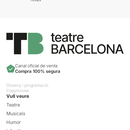
Canal oficial de venta
Compra 100% segura
Disseny i programació:
Copymouse
Vull veure
Teatre
Musicals
Humor