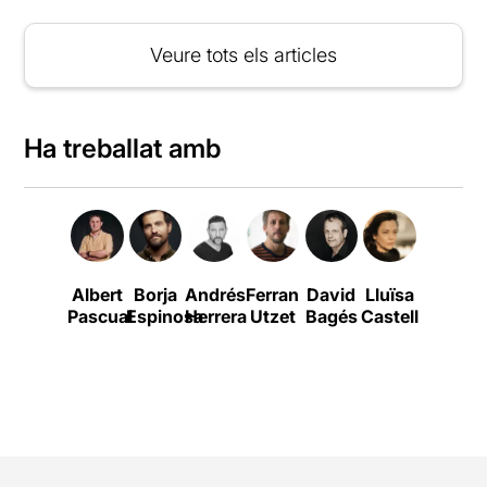
Veure tots els articles
Ha treballat amb
Albert
Borja
Andrés
Ferran
David
Lluïsa
Victoria
Pascual
Espinosa
Herrera
Utzet
Bagés
Castell
Luengo