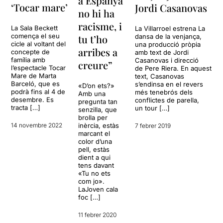
a Espanya
‘Tocar mare’
Jordi Casanovas
no hi ha
racisme, i
La Sala Beckett
La Villarroel estrena La
comença el seu
tu t’ho
dansa de la venjança,
cicle al voltant del
una producció pròpia
arribes a
concepte de
amb text de Jordi
família amb
Casanovas i direcció
creure”
l’espectacle Tocar
de Pere Riera. En aquest
Mare de Marta
text, Casanovas
Barceló, que es
s’endinsa en el revers
«D’on ets?»
podrà fins al 4 de
més tenebrós dels
Amb una
desembre. Es
conflictes de parella,
pregunta tan
tracta […]
un tour […]
senzilla, que
brolla per
inèrcia, estàs
14 novembre 2022
7 febrer 2019
marcant el
color d’una
pell, estàs
dient a qui
tens davant
«Tu no ets
com jo».
LaJoven cala
foc […]
11 febrer 2020