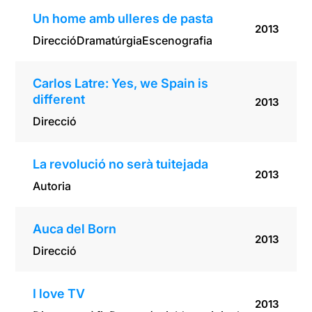
Un home amb ulleres de pasta
2013
Direcció
Dramatúrgia
Escenografia
Carlos Latre: Yes, we Spain is
different
2013
Direcció
La revolució no serà tuitejada
2013
Autoria
Auca del Born
2013
Direcció
I love TV
2013