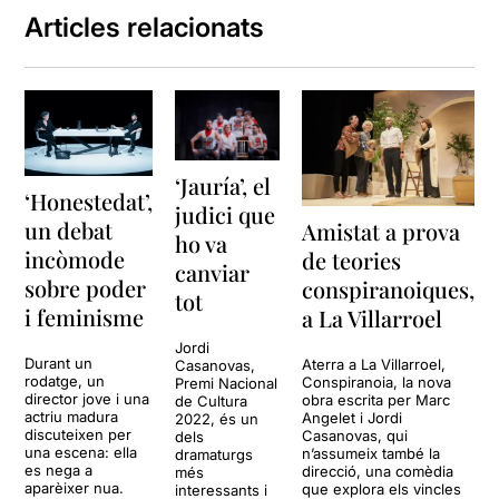
Articles relacionats
‘Jauría’, el
‘Honestedat’,
judici que
un debat
Amistat a prova
ho va
incòmode
de teories
canviar
sobre poder
conspiranoiques,
tot
i feminisme
a La Villarroel
Jordi
Durant un
Aterra a La Villarroel,
Casanovas,
rodatge, un
Conspiranoia, la nova
Premi Nacional
director jove i una
obra escrita per Marc
de Cultura
actriu madura
Angelet i Jordi
2022, és un
discuteixen per
Casanovas, qui
dels
una escena: ella
n’assumeix també la
dramaturgs
es nega a
direcció, una comèdia
més
aparèixer nua.
que explora els vincles
interessants i