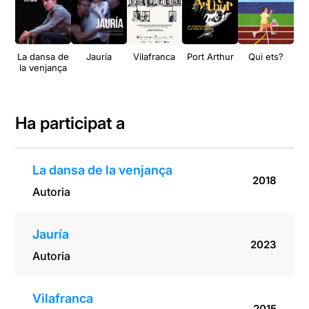
La dansa de
Jauría
Vilafranca
Port Arthur
Qui ets?
To
la venjança
Ha participat a
La dansa de la venjança
2018
Autoria
Jauría
2023
Autoria
Vilafranca
2015