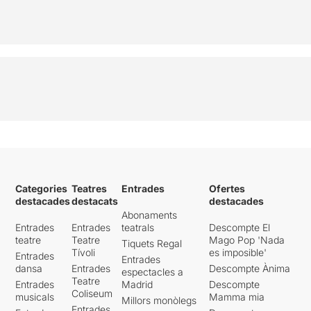
Categories
Teatres
Entrades
Ofertes
destacades
destacats
destacades
Abonaments
Entrades
Entrades
teatrals
Descompte El
teatre
Teatre
Mago Pop 'Nada
Tiquets Regal
Tívoli
es imposible'
Entrades
Entrades
dansa
Entrades
Descompte Ànima
espectacles a
Teatre
Entrades
Madrid
Descompte
Coliseum
musicals
Mamma mia
Millors monòlegs
Entrades