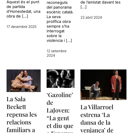
Aquest és el punt
de l’amistat davant les
reconeguts
de partida
[…]
del panorama
d’Honestedat, una
escènic català.
obra de […]
La seva
22 abril 2024
prolífica obra
sempre s’ha
17 desembre 2025
interrogat
sobre la
violència i […]
12 setembre
2024
‘Gazoline’
La Sala
de
Beckett
La Villarroel
LaJoven:
repensa les
estrena ‘La
“La gent
relacions
dansa de la
et diu que
familiars a
venjança’ de