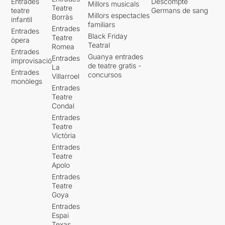
Entrades
Descompte
Millors musicals
Teatre
teatre
Germans de sang
Millors espectacles
Borràs
infantil
familiars
Entrades
Entrades
Black Friday
Teatre
òpera
Teatral
Romea
Entrades
Guanya entrades
Entrades
improvisació
de teatre gratis -
La
Entrades
concursos
Villarroel
monòlegs
Entrades
Teatre
Condal
Entrades
Teatre
Victòria
Entrades
Teatre
Apolo
Entrades
Teatre
Goya
Entrades
Espai
Texas