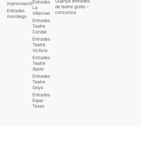
Guanya entrades
Entrades
improvisació
de teatre gratis -
La
Entrades
concursos
Villarroel
monòlegs
Entrades
Teatre
Condal
Entrades
Teatre
Victòria
Entrades
Teatre
Apolo
Entrades
Teatre
Goya
Entrades
Espai
Texas