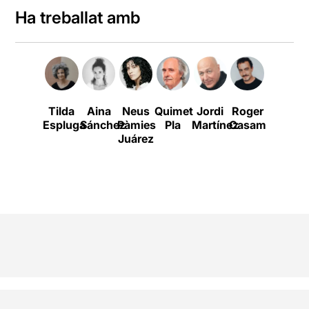
Ha treballat amb
Tilda
Aina
Neus
Quimet
Jordi
Roger
Víctor
S
Espluga
Sánchez
Pàmies
Pla
Martínez
Casamajor
Pi
R
Juárez