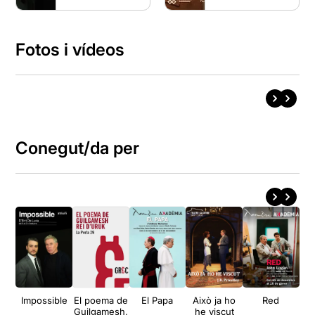
Fotos i vídeos
Conegut/da per
Impossible
El poema de
El Papa
Això ja ho
Red
La 
Guilgamesh,
he viscut