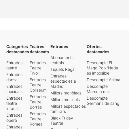
Categories
Teatres
Entrades
Ofertes
destacades
destacats
destacades
Abonaments
Entrades
Entrades
teatrals
Descompte El
teatre
Teatre
Mago Pop 'Nada
Tiquets Regal
Tívoli
es imposible'
Entrades
Entrades
dansa
Entrades
Descompte Ànima
espectacles a
Teatre
Entrades
Madrid
Descompte
Coliseum
musicals
Mamma mia
Millors monòlegs
Entrades
Entrades
Descompte
Millors musicals
Teatre
teatre
Germans de sang
Millors espectacles
Borràs
infantil
familiars
Entrades
Entrades
Black Friday
Teatre
òpera
Teatral
Romea
Entrades