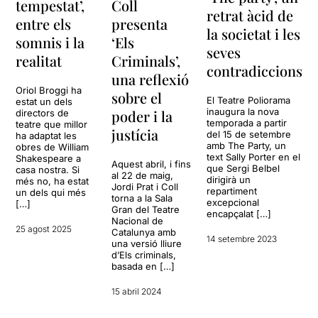
tempestat’,
Coll
retrat àcid de
entre els
presenta
la societat i les
somnis i la
‘Els
seves
realitat
Criminals’,
contradiccions
una reflexió
Oriol Broggi ha
sobre el
El Teatre Poliorama
estat un dels
inaugura la nova
poder i la
directors de
temporada a partir
teatre que millor
justícia
del 15 de setembre
ha adaptat les
amb The Party, un
obres de William
text Sally Porter en el
Shakespeare a
Aquest abril, i fins
que Sergi Belbel
casa nostra. Si
al 22 de maig,
dirigirà un
més no, ha estat
Jordi Prat i Coll
repartiment
un dels qui més
torna a la Sala
excepcional
[…]
Gran del Teatre
encapçalat […]
Nacional de
25 agost 2025
Catalunya amb
14 setembre 2023
una versió lliure
d’Els criminals,
basada en […]
15 abril 2024