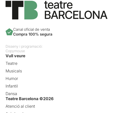
Canal oficial de venta
Compra 100% segura
Disseny i programació:
Copymouse
Vull veure
Teatre
Musicals
Humor
Infantil
Dansa
Teatre Barcelona ©2026
Atenció al client