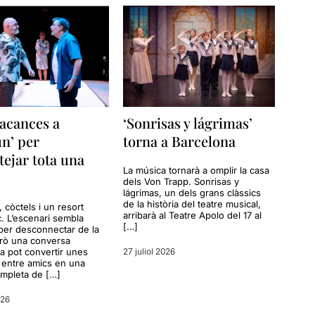
acances a
‘Sonrisas y lágrimas’
n’ per
torna a Barcelona
tejar tota una
La música tornarà a omplir la casa
dels Von Trapp. Sonrisas y
lágrimas, un dels grans clàssics
de la història del teatre musical,
a, còctels i un resort
arribarà al Teatre Apolo del 17 al
c. L’escenari sembla
[…]
per desconnectar de la
erò una conversa
a pot convertir unes
27 juliol 2026
entre amics en una
ompleta de […]
026