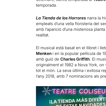
temporada.
La Tienda de los Horrores
narra la h
empleats d’una vella floristeria del s
amb l’aparició d’una misteriosa planta
realitat.
El musical està basat en el llibret i ll
Menken
i en la popular pel·lícula de 1
amb guió de
Charles Griffith
. El musi
originalment el 1982 a Nova York, on v
tot el món. La seva última i exitosa re
l’any 2018, amb 7 nominacions als p