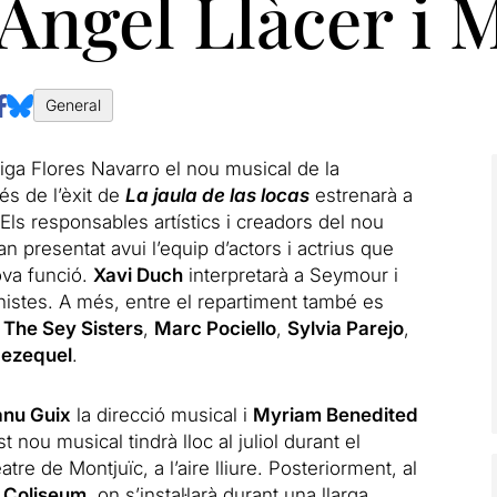
’Àngel Llàcer i
General
otiga Flores Navarro el nou musical de la
s de l’èxit de
La jaula de las locas
estrenarà a
 Els responsables artístics i creadors del nou
an presentat avui l’equip d’actors i actrius que
ova funció.
Xavi Duch
interpretarà a Seymour i
istes. A més, entre el repartiment també es
,
The Sey Sisters
,
Marc Pociello
,
Sylvia Parejo
,
Jezequel
.
nu Guix
la direcció musical i
Myriam Benedited
 nou musical tindrà lloc al juliol durant el
iteatre de Montjuïc, a l’aire lliure. Posteriorment, al
 Coliseum
, on s’instal·larà durant una llarga