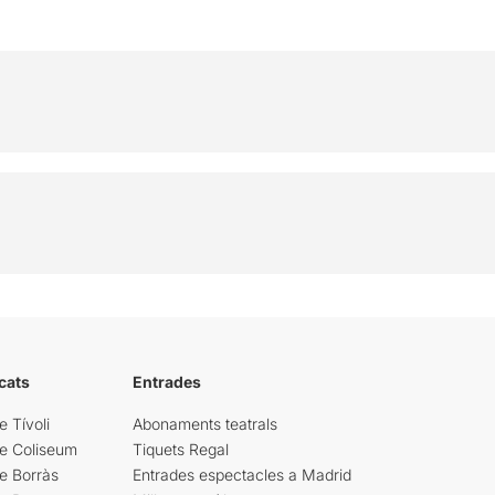
cats
Entrades
e Tívoli
Abonaments teatrals
re Coliseum
Tiquets Regal
e Borràs
Entrades espectacles a Madrid