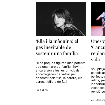
‘Ella i la màquina’, el
Unes v
pes inevitable de
‘Cancu
sostenir una família
replan
vida
Hi ha poques figures més potents
que una mare de família. Sovint,
Sol, platj
encara són elles les principals
paradisía
encarregades de vetllar pel
perfecte 
benestar dels fills, la parella, els
rutina, p
pares… Milers de […]
inoportun
vacances 
Fa 4 dies
revisió c
28 juliol 2