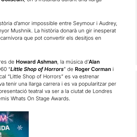
istòria d’amor impossible entre Seymour i Audrey,
enyor Mushnik. La història donarà un gir inesperat
 carnívora que pot convertir els desitjos en
etres de
Howard Ashman
, la música d’
Alan
960 “
Little Shop of Horrors
” de
Roger Corman
i
cal “Little Shop of Horrors” es va estrenar
a tenir una llarga carrera i es va popularitzar per
presentació teatral va ser a la ciutat de Londres
remis Whats On Stage Awards.