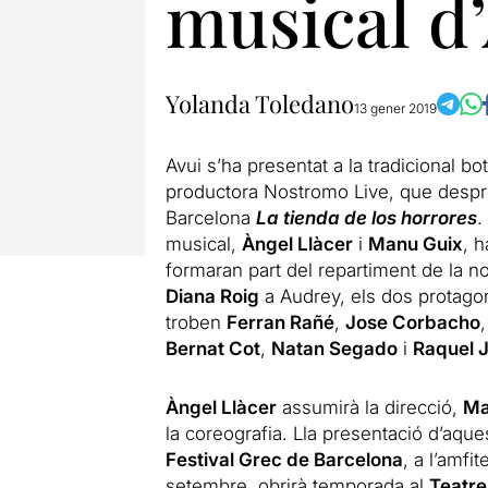
musical d
Yolanda Toledano
13 gener 2019
Avui s’ha presentat a la tradicional b
productora Nostromo Live, que despré
Barcelona
La tienda de los horrores
.
musical,
Àngel Ll
àcer
i
Manu Guix
, h
formaran part del repartiment de la n
Diana Roig
a Audrey, els dos protagon
troben
Ferran Rañé
,
Jose Corbacho
Bernat Cot
,
Natan Segado
i
Raquel 
Àngel Llàcer
assumirà la direcció,
Ma
la coreografia. Lla presentació d’aquest
Festival Grec de Barcelona
, ​​a l’amf
setembre, obrirà temporada al
Teatre