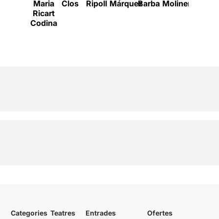
Maria
Clos
Ripoll
Márquez
Barba
Moliner
Pérez
B
Ricart
Codina
Categories
Teatres
Entrades
Ofertes