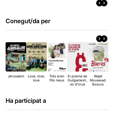
Conegut/da per
Jerusalem
Love, love,
Tots eren
El poema de
Wajdi
Co
love
fills meus
Guilgamesh,
Mouawad:
s
rei d’Uruk
Boscos
a
Ha participat a