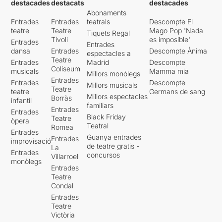
destacades
destacats
destacades
Abonaments
Entrades
Entrades
teatrals
Descompte El
teatre
Teatre
Mago Pop 'Nada
Tiquets Regal
Tívoli
es imposible'
Entrades
Entrades
dansa
Entrades
Descompte Ànima
espectacles a
Teatre
Entrades
Madrid
Descompte
Coliseum
musicals
Mamma mia
Millors monòlegs
Entrades
Entrades
Descompte
Millors musicals
Teatre
teatre
Germans de sang
Millors espectacles
Borràs
infantil
familiars
Entrades
Entrades
Black Friday
Teatre
òpera
Teatral
Romea
Entrades
Guanya entrades
Entrades
improvisació
de teatre gratis -
La
Entrades
concursos
Villarroel
monòlegs
Entrades
Teatre
Condal
Entrades
Teatre
Victòria