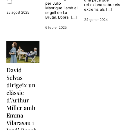
una peça que
[…]
per Julio
reflexiona sobre els
Manrique i amb el
extrems als […]
25 agost 2025
segell de La
Brutal. L’obra, […]
24 gener 2024
6 febrer 2025
David
Selvas
dirigeix un
clàssic
d’Arthur
Miller amb
Emma
Vilarasau i