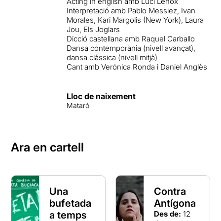
Acting in english amb Luci Lenox
Interpretació amb Pablo Messiez, Ivan
Morales, Kari Margolis (New York), Laura
Jou, Els Joglars
Dicció castellana amb Raquel Carballo
Dansa contemporània (nivell avançat),
dansa clàssica (nivell mitjà)
Cant amb Verónica Ronda i Daniel Anglès
Lloc de naixement
Mataró
Ara en cartell
Una
Contra
bufetada
Antígona
a temps
Des de:
12