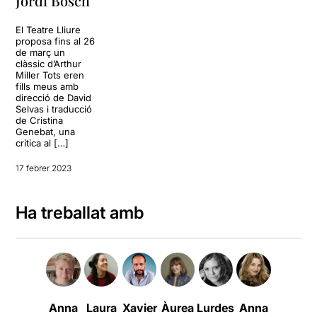
Jordi Bosch
El Teatre Lliure
proposa fins al 26
de març un
clàssic d’Arthur
Miller Tots eren
fills meus amb
direcció de David
Selvas i traducció
de Cristina
Genebat, una
crítica al […]
17 febrer 2023
Ha treballat amb
Anna
Laura
Xavier
Àurea
Lurdes
Anna
Albert