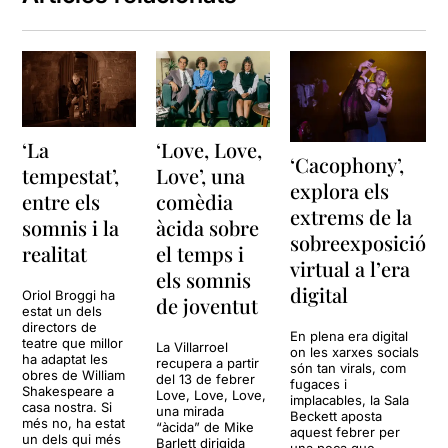
‘La
‘Love, Love,
‘Cacophony’,
tempestat’,
Love’, una
explora els
entre els
comèdia
extrems de la
somnis i la
àcida sobre
sobreexposició
realitat
el temps i
virtual a l’era
els somnis
digital
Oriol Broggi ha
de joventut
estat un dels
directors de
En plena era digital
teatre que millor
La Villarroel
on les xarxes socials
ha adaptat les
recupera a partir
són tan virals, com
obres de William
del 13 de febrer
fugaces i
Shakespeare a
Love, Love, Love,
implacables, la Sala
casa nostra. Si
una mirada
Beckett aposta
més no, ha estat
“àcida” de Mike
aquest febrer per
un dels qui més
Barlett dirigida