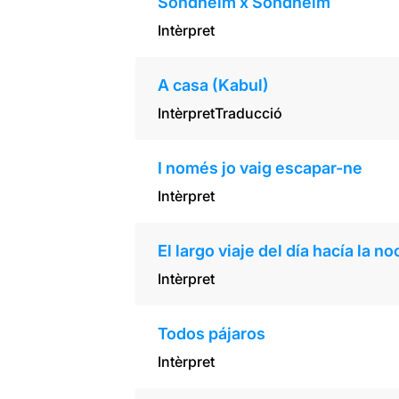
Sondheim x Sondheim
Intèrpret
A casa (Kabul)
Intèrpret
Traducció
I només jo vaig escapar-ne
Intèrpret
El largo viaje del día hacía la n
Intèrpret
Todos pájaros
Intèrpret