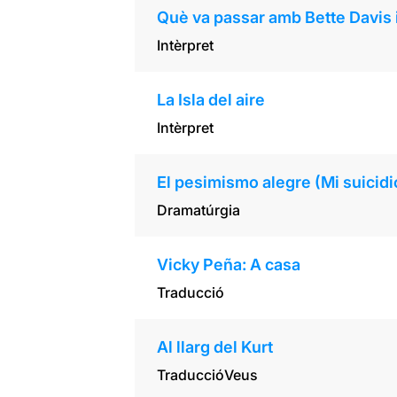
Què va passar amb Bette Davis 
Intèrpret
La Isla del aire
Intèrpret
El pesimismo alegre (Mi suicidi
Dramatúrgia
Vicky Peña: A casa
Traducció
Al llarg del Kurt
Traducció
Veus