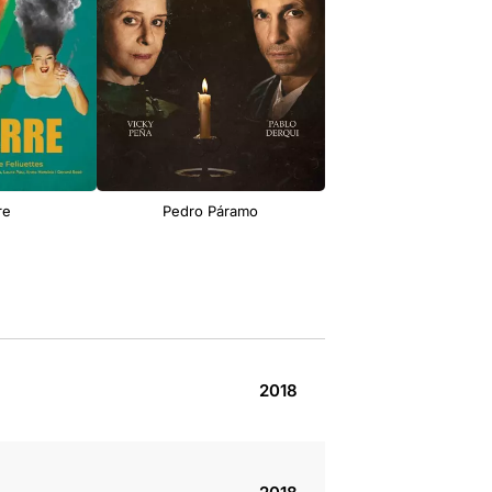
re
Pedro Páramo
La visita de la vella
2018