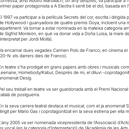
confessa, amb Adolfo Marsillach; un any després, va participar a l’o
primer paper protagonista a A Electra li senti bé el dol, basada en 
El 1997 va participar a la pel·lícula Secrets del cor, escrita i dirig
de Hollywood i guanyadora de quatre premis Goya, incloent una n
repartiment. Va tornar a estar nominada en la mateixa categoria am
de Sigfrid Monleón, en què va donar vida a Doña Luisa, la mare d
(interpretat per Jordi Mollà).
Va encarnar dues vegades Carmen Polo de Franco; en cinema el 19
(20-N: els darrers dies de Franco).
En teatre s’ha prodigat en grans papers amb obres i musicals co
Leenane, Homebody/Kabul, Després de mi, el diluvi -coprotagonit
anomenat Desig.
Pel seu treball en teatre va ser guardonada amb el Premi Naciona
català de postguerra.
En la seva carrera teatral destaca el musical, com el ja anomenat 
dirigit per Mario Gas i coprotagonitzat en la seva estrena per ella
L’any 2005 va ser nomenada vicepresidenta de l’Associació d’Act
és vocal (en la categoria d’Interpretació) de l’Acadèmia de les Art