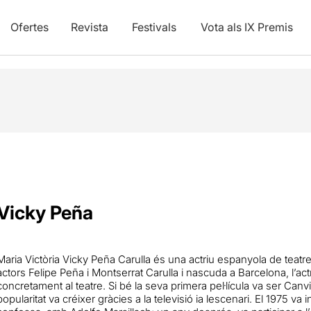
Ofertes
Revista
Festivals
Vota als IX Premis
Vicky Peña
Maria Victòria Vicky Peña Carulla és una actriu espanyola de teatre, 
actors Felipe Peña i Montserrat Carulla i nascuda a Barcelona, ​​l’ac
concretament al teatre. Si bé la seva primera pel·lícula va ser Can
popularitat va créixer gràcies a la televisió ia lescenari. El 1975 va