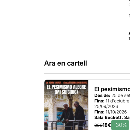
Ara en cartell
El pesimismo 
Des de:
25 de se
Fins:
11 d'octubr
25/09/2026
Fins:
11/10/2026
Sala Beckett. Sa
-30%
18€
26€