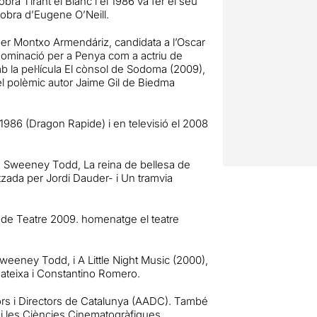
bra Tirant el Blanc i el 1986 va fer el seu
l’obra d’Eugene O’Neill.
ida per Montxo Armendáriz, candidata a l’Oscar
ominació per a Penya com a actriu de
b la pel·lícula El cònsol de Sodoma (2009),
el polèmic autor Jaime Gil de Biedma
86 (Dragon Rapide) i en televisió el 2008
m Sweeney Todd, La reina de bellesa de
zada per Jordi Dauder- i Un tramvia
l de Teatre 2009. homenatge el teatre
Sweeney Todd, i A Little Night Music (2000),
 mateixa i Constantino Romero.
ors i Directors de Catalunya (AADC). També
s i les Ciències Cinematogràfiques