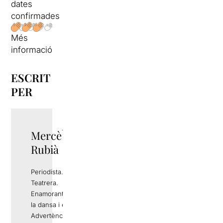
dates
confirmades
Més
informació
ESCRIT
PER
Mercè
TWITTER
Rubià
Periodista.
Teatrera.
Enamorant-me de
la dansa i el circ.
Advertència: Si la