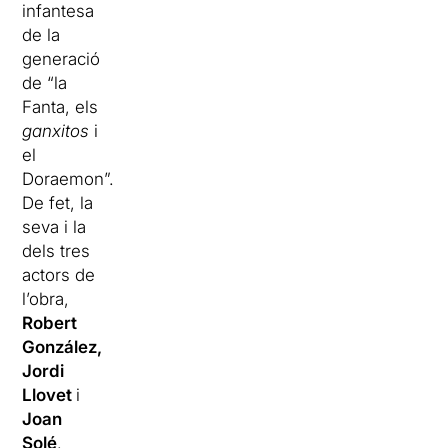
infantesa
de la
generació
de “la
Fanta, els
ganxitos
i
el
Doraemon”.
De fet, la
seva i la
dels tres
actors de
l’obra,
Robert
González,
Jordi
Llovet
i
Joan
Solé
.