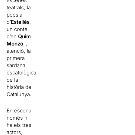
escenes
teatrals, la
poesia
d’
Estellés
,
un conte
d’en
Quim
Monzó
i,
atenció, la
primera
sardana
escatològica
de la
història de
Catalunya.
En escena
només hi
ha els tres
actors,