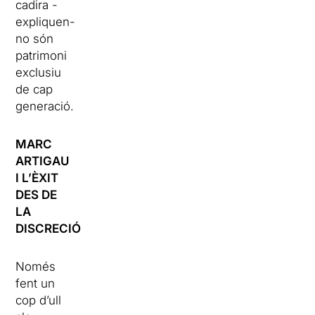
cadira -
expliquen-
no són
patrimoni
exclusiu
de cap
generació.
MARC
ARTIGAU
I L’ÈXIT
DES DE
LA
DISCRECIÓ
Només
fent un
cop d’ull