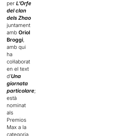
per
L’Orfe
del clan
dels Zhao
juntament
amb
Oriol
Broggi
,
amb qui
ha
col·laborat
en el text
d’
Una
giornata
particolare
;
està
nominat
als
Premios
Max a la
categoria