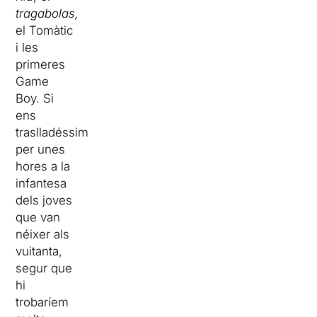
tragabolas,
el Tomàtic
i les
primeres
Game
Boy. Si
ens
traslladéssim
per unes
hores a la
infantesa
dels joves
que van
néixer als
vuitanta,
segur que
hi
trobaríem