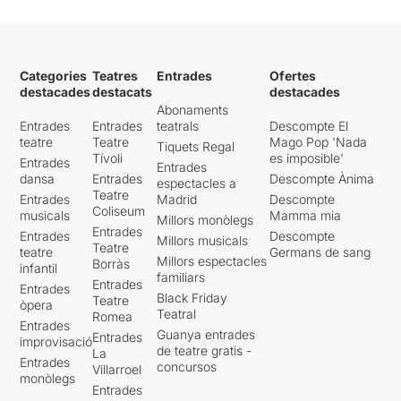
Categories
Teatres
Entrades
Ofertes
destacades
destacats
destacades
Abonaments
Entrades
Entrades
teatrals
Descompte El
teatre
Teatre
Mago Pop 'Nada
Tiquets Regal
Tívoli
es imposible'
Entrades
Entrades
dansa
Entrades
Descompte Ànima
espectacles a
Teatre
Entrades
Madrid
Descompte
Coliseum
musicals
Mamma mia
Millors monòlegs
Entrades
Entrades
Descompte
Millors musicals
Teatre
teatre
Germans de sang
Millors espectacles
Borràs
infantil
familiars
Entrades
Entrades
Black Friday
Teatre
òpera
Teatral
Romea
Entrades
Guanya entrades
Entrades
improvisació
de teatre gratis -
La
Entrades
concursos
Villarroel
monòlegs
Entrades