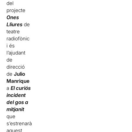
del
projecte
Ones
Lliures
de
teatre
radiofònic
i és
l’ajudant
de
direcció
de
Julio
Manrique
a
El curiós
incident
del gos a
mitjanit
que
s’estrenarà
aquest