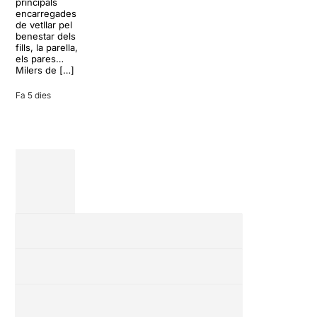
de la rutina,
principals
Teatre Apolo
però una
encarregades
del 17 al […]
conversa
de vetllar pel
inoportuna pot
benestar dels
27 juliol 2026
convertir unes
fills, la parella,
vacances entre
els pares…
amics en una
Milers de […]
revisió completa
de […]
Fa 5 dies
28 juliol 2026