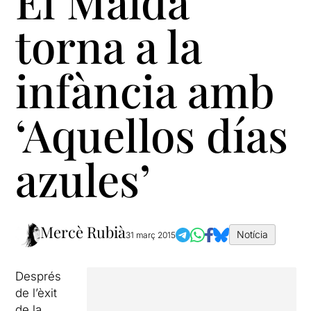
El Maldà
torna a la
infància amb
‘Aquellos días
azules’
Mercè Rubià
Notícia
31 març 2015
Després
de l’èxit
de la