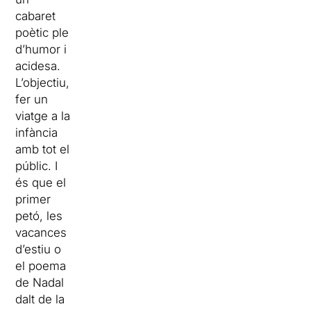
cabaret
poètic ple
d’humor i
acidesa.
L’objectiu,
fer un
viatge a la
infància
amb tot el
públic. I
és que el
primer
petó, les
vacances
d’estiu o
el poema
de Nadal
dalt de la