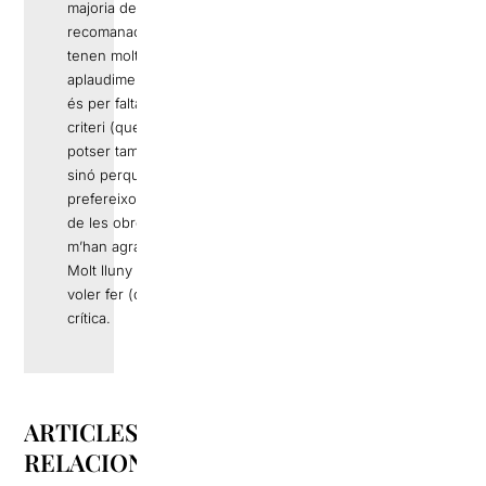
majoria de
recomanacions
tenen molts
aplaudiments no
és per falta de
criteri (que
potser també),
sinó perquè
prefereixo parlar
de les obres que
m’han agradat.
Molt lluny de
voler fer (o ser)
crítica.
ARTICLES
RELACIONATS