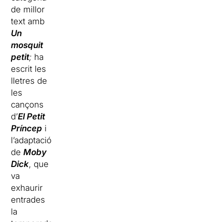
de millor
text amb
Un
mosquit
petit
;
ha
escrit les
lletres de
les
cançons
d’
El Petit
Príncep
i
l’adaptació
de
Moby
Dick
, que
va
exhaurir
entrades
la