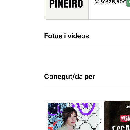
26,50€
34,50€
Fotos i vídeos
Conegut/da per