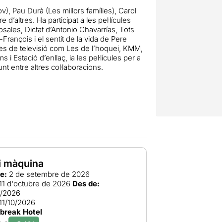
ov), Pau Durà (Les millors famílies), Carol
d’altres. Ha participat a les pel·lícules
sales, Dictat d’Antonio Chavarrías, Tots
François i el sentit de la vida de Pere
èries de televisió com Les de l’hoquei, KMM,
i Estació d’enllaç, ia les pel·lícules per a
unt entre altres col·laboracions.
 i màquina
e:
2 de setembre de 2026
11 d'octubre de 2026
Des de:
9/2026
11/10/2026
break Hotel