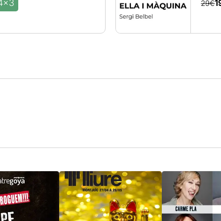
4x3
1
29€