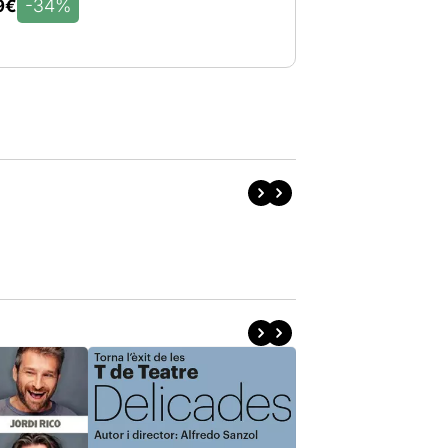
-34%
9€