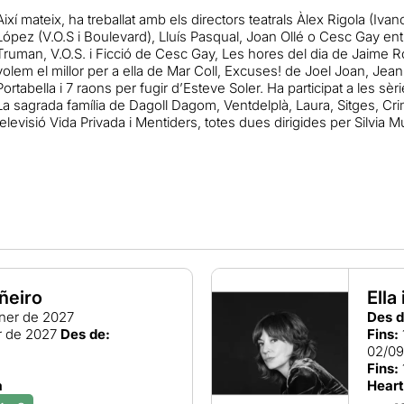
Així mateix, ha treballat amb els directors teatrals Àlex Rigola (Ivan
López (V.O.S i Boulevard), Lluís Pasqual, Joan Ollé o Cesc Gay entre 
Truman, V.O.S. i Ficció de Cesc Gay, Les hores del dia de Jaime Ro
volem el millor per a ella de Mar Coll, Excuses! de Joel Joan, Jean-
Portabella i 7 raons per fugir d’Esteve Soler. Ha participat a les s
La sagrada família de Dagoll Dagom, Ventdelplà, Laura, Sitges, Crims 
televisió Vida Privada i Mentiders, totes dues dirigides per Silvia M
ñeiro
Ella
ner de 2027
Des d
r de 2027
Des de:
Fins:
02/0
Fins:
a
Heart