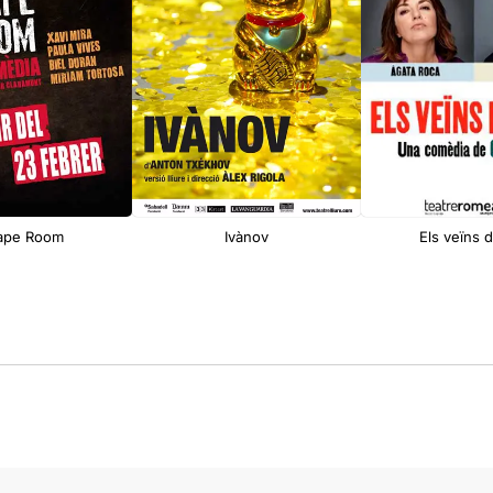
ape Room
Ivànov
Els veïns d