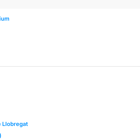
rium
e Llobregat
)