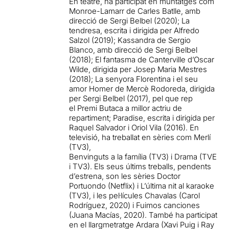
En teatre, ha participat en muntatges com
Monroe-Lamarr de Carles Batlle, amb
direcció de Sergi Belbel (2020); La
tendresa, escrita i dirigida per Alfredo
Salzol (2019); Kassandra de Sergio
Blanco, amb direcció de Sergi Belbel
(2018); El fantasma de Canterville d’Oscar
Wilde, dirigida per Josep Maria Mestres
(2018); La senyora Florentina i el seu
amor Homer de Mercè Rodoreda, dirigida
per Sergi Belbel (2017), pel que rep
el Premi Butaca a millor actriu de
repartiment; Paradise, escrita i dirigida per
Raquel Salvador i Oriol Vila (2016). En
televisió, ha treballat en sèries com Merlí
(TV3),
Benvinguts a la família (TV3) i Drama (TVE
i TV3). Els seus últims treballs, pendents
d’estrena, son les sèries Doctor
Portuondo (Netflix) i L’última nit al karaoke
(TV3), i les pel·lícules Chavalas (Carol
Rodríguez, 2020) i Fuimos canciones
(Juana Macías, 2020). També ha participat
en el llargmetratge Ardara (Xavi Puig i Ray