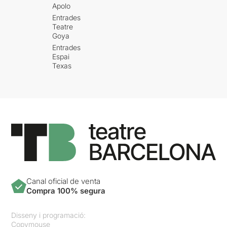
Apolo
Entrades
Teatre
Goya
Entrades
Espai
Texas
Canal oficial de venta
Compra 100% segura
Disseny i programació:
Copymouse