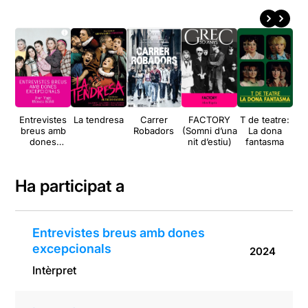
Entrevistes
La tendresa
Carrer
FACTORY
T de teatre:
Lit
breus amb
Robadors
(Somni d’una
La dona
dones
nit d’estiu)
fantasma
excepcional
s
Ha participat a
Entrevistes breus amb dones
excepcionals
2024
Intèrpret