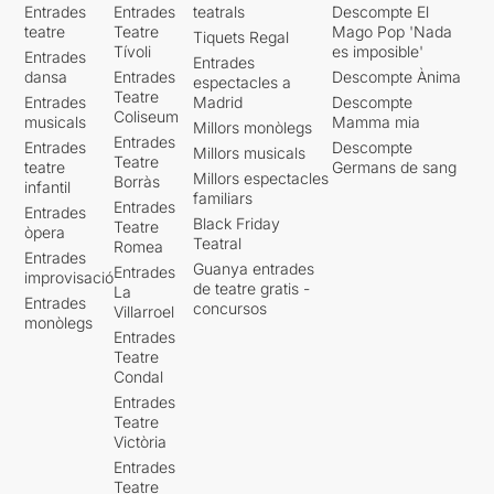
Entrades
Entrades
teatrals
Descompte El
teatre
Teatre
Mago Pop 'Nada
Tiquets Regal
Tívoli
es imposible'
Entrades
Entrades
dansa
Entrades
Descompte Ànima
espectacles a
Teatre
Entrades
Madrid
Descompte
Coliseum
musicals
Mamma mia
Millors monòlegs
Entrades
Entrades
Descompte
Millors musicals
Teatre
teatre
Germans de sang
Millors espectacles
Borràs
infantil
familiars
Entrades
Entrades
Black Friday
Teatre
òpera
Teatral
Romea
Entrades
Guanya entrades
Entrades
improvisació
de teatre gratis -
La
Entrades
concursos
Villarroel
monòlegs
Entrades
Teatre
Condal
Entrades
Teatre
Victòria
Entrades
Teatre