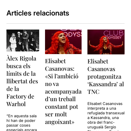
Articles relacionats
Àlex Rigola
Elisabet
Elisabet
busca els
Casanovas:
Casanovas
límits de la
«Si l’ambició
protagonitza
llibertat des
no va
‘Kassandra’ al
de la
acompanyada
TNC
Factory de
d’un treball
Warhol
Elisabet Casanovas
constant pot
interpreta a una
ser molt
refugiada transexual
“En aquesta sala
a Kassandra, una
angoixant»
hi han de poder
obra del franc-
passar coses
uruguaià Sergio
especials encara