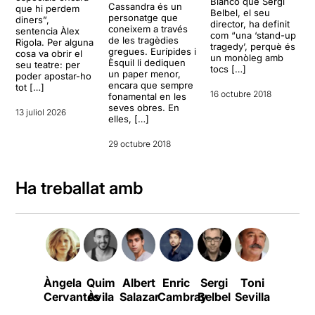
Blanco que Sergi
Cassandra és un
que hi perdem
Belbel, el seu
personatge que
diners”,
director, ha definit
coneixem a través
sentencia Àlex
com “una ‘stand-up
de les tragèdies
Rigola. Per alguna
tragedy’, perquè és
gregues. Eurípides i
cosa va obrir el
un monòleg amb
Èsquil li dediquen
seu teatre: per
tocs […]
un paper menor,
poder apostar-ho
encara que sempre
tot […]
16 octubre 2018
fonamental en les
seves obres. En
13 juliol 2026
elles, […]
29 octubre 2018
Ha treballat amb
Àngela
Quim
Albert
Enric
Sergi
Toni
Teresa
Cervantes
Àvila
Salazar
Cambray
Belbel
Sevilla
Urroz