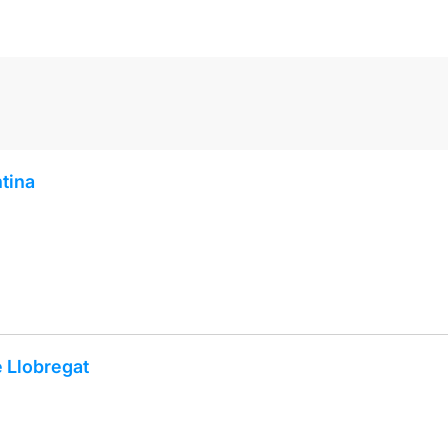
ntina
e Llobregat