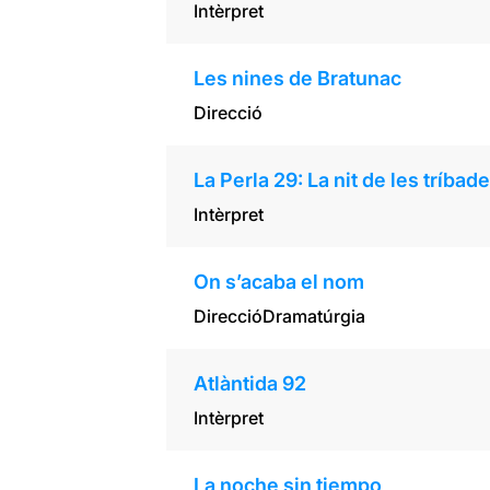
Intèrpret
Les nines de Bratunac
Direcció
La Perla 29: La nit de les tríbad
Intèrpret
On s’acaba el nom
Direcció
Dramatúrgia
Atlàntida 92
Intèrpret
La noche sin tiempo