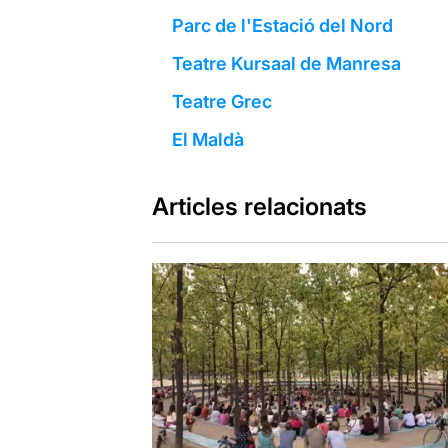
Parc de l'Estació del Nord
Teatre Kursaal de Manresa
Teatre Grec
El Maldà
Articles relacionats