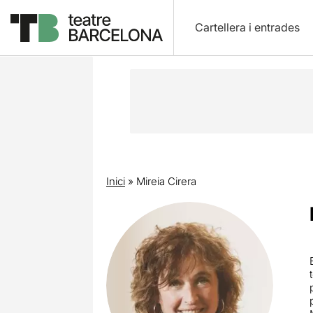
Cartellera i entrades
Inici
»
Mireia Cirera