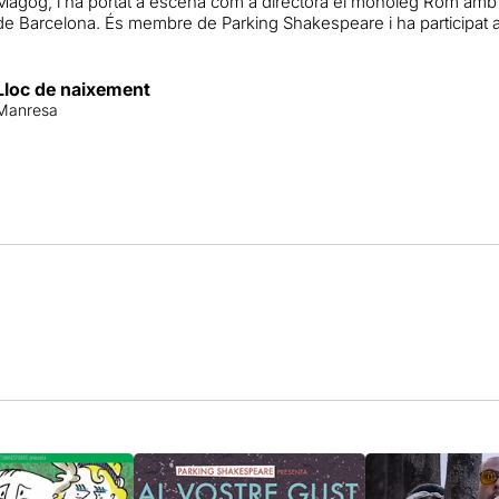
Magog, i ha portat a escena com a directora el monòleg Rom amb 
de Barcelona. És membre de Parking Shakespeare i ha participat a 
Lloc de naixement
Manresa