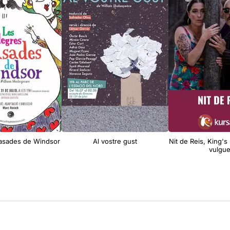
casades de Windsor
Al vostre gust
Nit de Reis, King's
vulgu