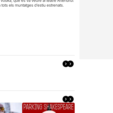
Vodka, que es va veure al teatre Artenbrut
tots els muntatges d’estiu estrenats.