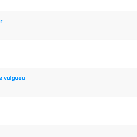
r
ue vulgueu