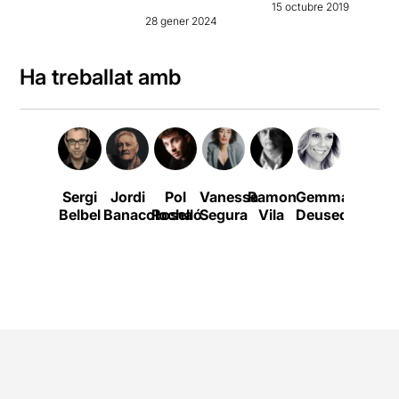
15 octubre 2019
28 gener 2024
Ha treballat amb
Sergi
Jordi
Pol
Vanessa
Ramon
Gemma
Xavier
Belbel
Banacolocha
Roselló
Segura
Vila
Deusedas
Torra