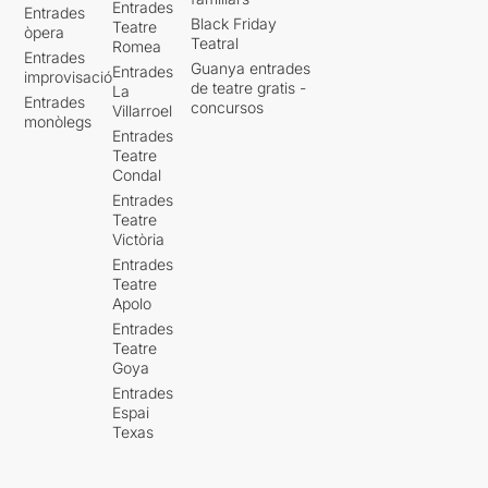
Entrades
Entrades
Black Friday
Teatre
òpera
Teatral
Romea
Entrades
Guanya entrades
Entrades
improvisació
de teatre gratis -
La
Entrades
concursos
Villarroel
monòlegs
Entrades
Teatre
Condal
Entrades
Teatre
Victòria
Entrades
Teatre
Apolo
Entrades
Teatre
Goya
Entrades
Espai
Texas