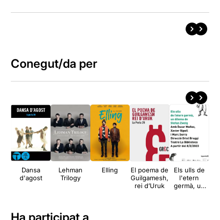
Conegut/da per
Dansa
Lehman
Elling
El poema de
Els ulls de
Q
d'agost
Trilogy
Guilgamesh,
l'etern
rei d’Uruk
germà, un
dilema
d'Stefan
Zweig
Ha participat a