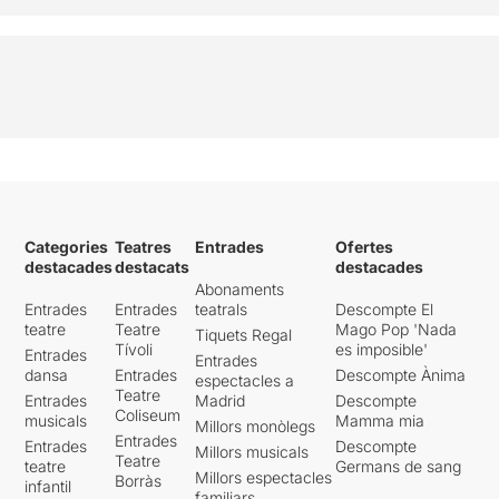
Categories
Teatres
Entrades
Ofertes
destacades
destacats
destacades
Abonaments
Entrades
Entrades
teatrals
Descompte El
teatre
Teatre
Mago Pop 'Nada
Tiquets Regal
Tívoli
es imposible'
Entrades
Entrades
dansa
Entrades
Descompte Ànima
espectacles a
Teatre
Entrades
Madrid
Descompte
Coliseum
musicals
Mamma mia
Millors monòlegs
Entrades
Entrades
Descompte
Millors musicals
Teatre
teatre
Germans de sang
Millors espectacles
Borràs
infantil
familiars