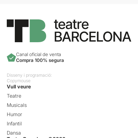
Canal oficial de venta
Compra 100% segura
Disseny i programació:
Copymouse
Vull veure
Teatre
Musicals
Humor
Infantil
Dansa