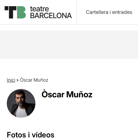
Cartellera i entrades
Inici
»
Òscar Muñoz
Òscar Muñoz
Fotos i vídeos