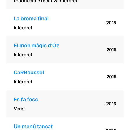
Producció executiva
Intèrpret
La broma final
2018
Intèrpret
El món màgic d’Oz
2015
Intèrpret
CaRRoussel
2015
Intèrpret
Es fa fosc
2016
Veus
Un menú tancat