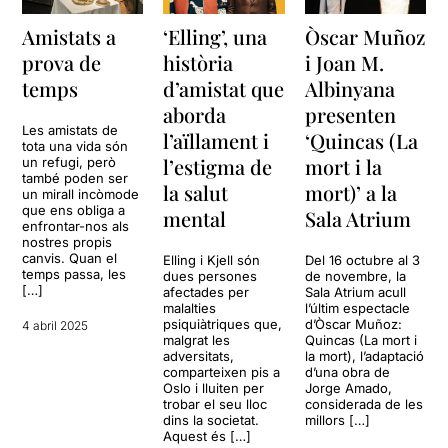
Amistats a
‘Elling’, una
Òscar Muñoz
prova de
història
i Joan M.
temps
d’amistat que
Albinyana
aborda
presenten
Les amistats de
l’aïllament i
‘Quincas (La
tota una vida són
l’estigma de
mort i la
un refugi, però
també poden ser
la salut
mort)’ a la
un mirall incòmode
que ens obliga a
mental
Sala Atrium
enfrontar-nos als
nostres propis
canvis. Quan el
Elling i Kjell són
Del 16 octubre al 3
temps passa, les
dues persones
de novembre, la
[…]
afectades per
Sala Atrium acull
malalties
l’últim espectacle
psiquiàtriques que,
d’Òscar Muñoz:
4 abril 2025
malgrat les
Quincas (La mort i
adversitats,
la mort), l’adaptació
comparteixen pis a
d’una obra de
Oslo i lluiten per
Jorge Amado,
trobar el seu lloc
considerada de les
dins la societat.
millors […]
Aquest és […]