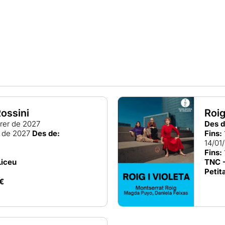
Rossini
Roig
rer de 2027
Des d
r de 2027
Des de:
Fins:
14/01
Fins:
Liceu
TNC -
Petit
€