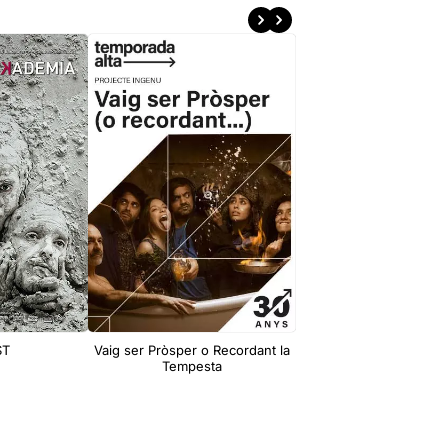
ST
Vaig ser Pròsper o Recordant la
La plaça del Diam
Tempesta