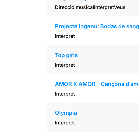
Direcció musical
Intèrpret
Veus
Projecte Ingenu: Bodas de san
Intèrpret
Top girls
Intèrpret
AMOR X AMOR – Cançons d’amo
Intèrpret
Olympia
Intèrpret