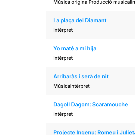
Música original
Producció musical
I
La plaça del Diamant
Intèrpret
Yo maté a mi hija
Intèrpret
Arribaràs i serà de nit
Música
Intèrpret
Dagoll Dagom: Scaramouche
Intèrpret
Projecte Ingenu: Romeu i Juliet