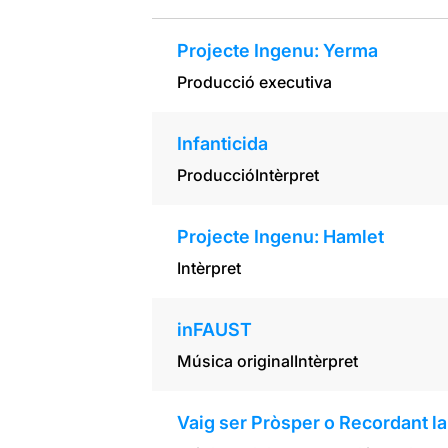
Projecte Ingenu: Yerma
Producció executiva
Infanticida
Producció
Intèrpret
Projecte Ingenu: Hamlet
Intèrpret
inFAUST
Música original
Intèrpret
Vaig ser Pròsper o Recordant l