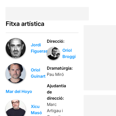
Fitxa artística
Direcció:
Jordi
Oriol
Figueras
Broggi
Dramatúrgia:
Oriol
Pau Miró
Guinart
Ajudantia
Mar del Hoyo
de
direcció:
Marc
Xicu
Artigau i
Masó