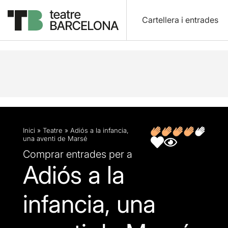
Cartellera i entrades
Descripció
Fitxa artística
Opinions
Inici
»
Teatre
»
Adiós a la infancia,
una aventi de Marsé
Comprar entrades per a
Adiós a la
infancia, una