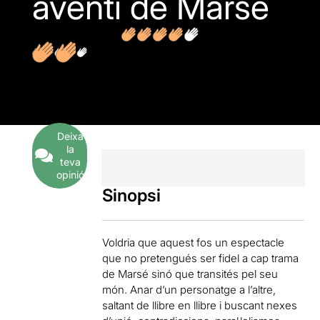
aventi de Marsé
2
Opinions
Deixa
la
teva
opinió
Sinopsi
Voldria que aquest fos un espectacle
que no pretengués ser fidel a cap trama
de Marsé sinó que transités pel seu
món. Anar d’un personatge a l’altre,
saltant de llibre en llibre i buscant nexes