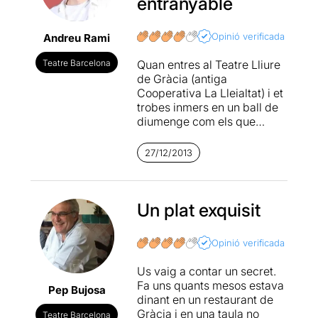
entranyable
Opinió verificada
Andreu Rami
Teatre Barcelona
Quan entres al Teatre Lliure
de Gràcia (antiga
Cooperativa La Lleialtat) i et
trobes inmers en un ball de
diumenge com els que
triomfaven allà anys enrera,
amb un Jaume Sisa cantant i
27/12/2013
tocant les maraques per un
públic que arriba i es posa a
ballar a l'escenari... saps
que et trobes davant d'una
Un plat exquisit
peça excepcional. La Perla
29 ho ha tornat a
Opinió verificada
aconseguir. Han creat un
espectacle màgic. Han
Us vaig a contar un secret.
convertit els personatges de
Fa uns quants mesos estava
Pep Bujosa
Juan Marsé en meravelloses
dinant en un restaurant de
criatures de carn i ossos,
Gràcia i en una taula no
Teatre Barcelona