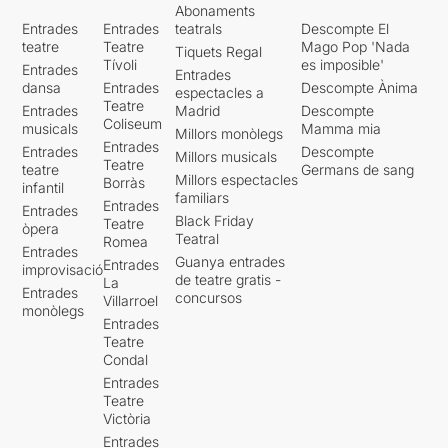
Abonaments
sota la vigilància permanent
Entrades
Entrades
teatrals
Descompte El
d'aquell que ho veia i ho
teatre
Teatre
Mago Pop 'Nada
Tiquets Regal
sabia tot. En aquest ambient,
Tívoli
es imposible'
Entrades
Entrades
la canalla creix i va tenint les
dansa
Entrades
Descompte Ànima
espectacles a
seves primeres experiències
Teatre
Entrades
Madrid
Descompte
vitals, tot i patint algunes
Coliseum
musicals
Mamma mia
Millors monòlegs
absències obligades.La
Entrades
Entrades
Descompte
música d'en Sisa sempre
Millors musicals
Teatre
teatre
Germans de sang
present, va entrellaçant i
Millors espectacles
Borràs
infantil
lligant les diferents escenes i
familiars
Entrades
Entrades
ens emociona.
Black Friday
Teatre
òpera
Teatral
Romea
Entrades
No us perdeu aquest
Guanya entrades
Entrades
improvisació
banquet.
de teatre gratis -
La
Entrades
concursos
Villarroel
monòlegs
Entrades
Teatre
Condal
Entrades
Teatre
Victòria
Entrades