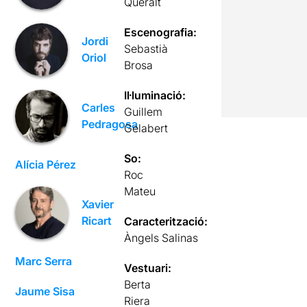
Queralt
Escenografia:
Jordi
Sebastià
Oriol
Brosa
Il·luminació:
Carles
Guillem
Pedragosa
Gelabert
So:
Alícia Pérez
Roc
Mateu
Xavier
Ricart
Caracterització:
Àngels Salinas
Marc Serra
Vestuari:
Berta
Jaume Sisa
Riera