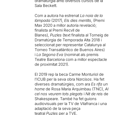
dramatúrgia amb diversos cursos de la
Sala Beckett.
Com a autora ha estrenat
La noia de la
làmpada
(2017),
Els dies mentits
, (Premi
Max 2020 a millor autoria revelació;
finalista al Premi Recvll de
Blanes),
Puzles
(text finalista al Torneig de
Dramatúrgia de Temporada Alta 2018 i
seleccionat per representar Catalunya al
Torneo Transatlántico de Buenos Aires)
i
La Segona Eva
(nominat als premis
Teatre Barcelona com a millor espectacle
de proximitat 2021).
El 2019 rep la beca Carme Monturiol de
l’ICUB per la seva obra
Narcisos
. Ha fet
diverses dramatúrgies, com ara
Es rifa un
home
de Rosa Maria Arquimbau (TNC),
Al
cel nos veurem tots plegats
i
Nit de reis
de
Shakespeare. També ha fet guions
audiovisuals per la TV de Vilafranca i una
adaptació de la seva peça
teatral
Puzles
per a TVE.