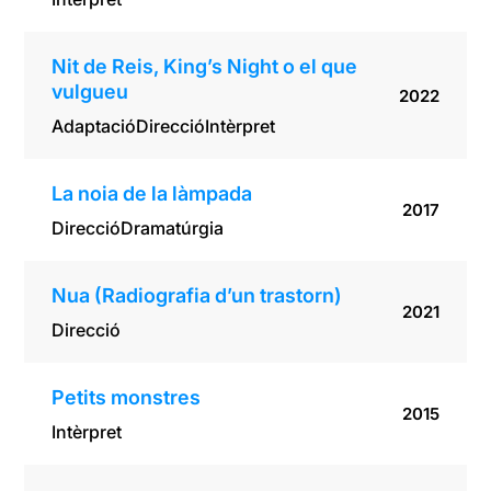
Nit de Reis, King’s Night o el que
vulgueu
2022
Adaptació
Direcció
Intèrpret
La noia de la làmpada
2017
Direcció
Dramatúrgia
Nua (Radiografia d’un trastorn)
2021
Direcció
Petits monstres
2015
Intèrpret