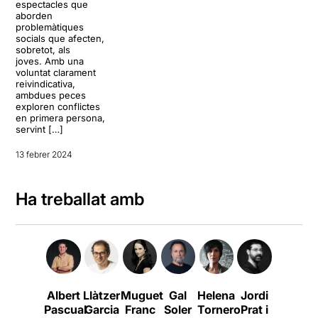
espectacles que
aborden
problemàtiques
socials que afecten,
sobretot, als
joves. Amb una
voluntat clarament
reivindicativa,
ambdues peces
exploren conflictes
en primera persona,
servint […]
13 febrer 2024
Ha treballat amb
Albert
Llàtzer
Muguet
Gal
Helena
Jordi
Oriol
Pascual
Garcia
Franc
Soler
Tornero
Prat i
Guinart