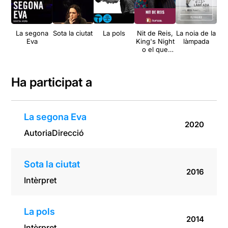
La segona
Sota la ciutat
La pols
Nit de Reis,
La noia de la
Eva
King's Night
làmpada
(Ra
o el que
vulgueu
t
Ha participat a
La segona Eva
2020
Autoria
Direcció
Sota la ciutat
2016
Intèrpret
La pols
2014
Intèrpret