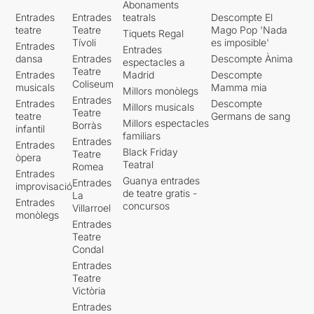
Abonaments
Entrades
Entrades
teatrals
Descompte El
teatre
Teatre
Mago Pop 'Nada
Tiquets Regal
Tívoli
es imposible'
Entrades
Entrades
dansa
Entrades
Descompte Ànima
espectacles a
Teatre
Entrades
Madrid
Descompte
Coliseum
musicals
Mamma mia
Millors monòlegs
Entrades
Entrades
Descompte
Millors musicals
Teatre
teatre
Germans de sang
Millors espectacles
Borràs
infantil
familiars
Entrades
Entrades
Black Friday
Teatre
òpera
Teatral
Romea
Entrades
Guanya entrades
Entrades
improvisació
de teatre gratis -
La
Entrades
concursos
Villarroel
monòlegs
Entrades
Teatre
Condal
Entrades
Teatre
Victòria
Entrades