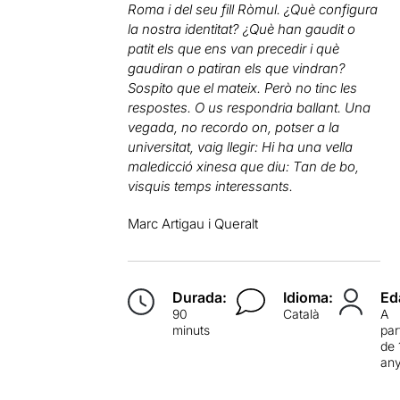
Roma i del seu fill Ròmul. ¿Què configura
la nostra identitat? ¿Què han gaudit o
patit els que ens van precedir i què
gaudiran o patiran els que vindran?
Sospito que el mateix. Però no tinc les
respostes. O us respondria ballant. Una
vegada, no recordo on, potser a la
universitat, vaig llegir: Hi ha una vella
maledicció xinesa que diu: Tan de bo,
visquis temps interessants.
Marc Artigau i Queralt
Durada:
Idioma:
Ed
90
Català
A
minuts
par
de 
an