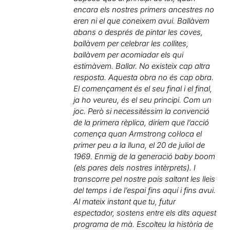
encara els nostres primers ancestres no
eren ni el que coneixem avui. Ballàvem
abans o després de pintar les coves,
ballàvem per celebrar les collites,
ballàvem per acomiadar els qui
estimàvem. Ballar. No existeix cap altra
resposta. Aquesta obra no és cap obra.
El començament és el seu final i el final,
ja ho veureu, és el seu principi. Com un
joc. Però si necessitéssim la convenció
de la primera rèplica, diríem que l’acció
comença quan Armstrong col·loca el
primer peu a la lluna, el 20 de juliol de
1969. Enmig de la generació baby boom
(els pares dels nostres intèrprets). I
transcorre pel nostre país saltant les lleis
del temps i de l’espai fins aquí i fins avui.
Al mateix instant que tu, futur
espectador, sostens entre els dits aquest
programa de mà. Escolteu la història de