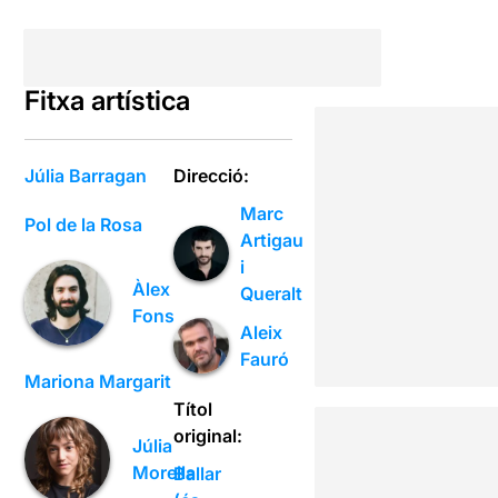
Fitxa artística
Júlia Barragan
Direcció:
Marc
Pol de la Rosa
Artigau
i
Àlex
Queralt
Fons
Aleix
Fauró
Mariona Margarit
Títol
original:
Júlia
Morella
Ballar