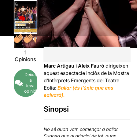
1
Opinions
Marc Artigau i Aleix Fauró
dirigeixen
aquest espectacle inclòs de la Mostra
Deixa
la
d’Intèrprets Emergents del Teatre
teva
Eòlia:
Ballar (és l’únic que ens
opinió
salvarà).
Sinopsi
No sé quan vam començar a ballar.
Suposo que al principi de tot, quan