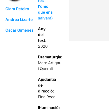
(és
l'únic
Clara Peteiro
que ens
salvarà)
Andrea Lizarte
Any
Óscar Giménez
del
text:
2020
Dramatúrgia:
Marc Artigau
i Queralt
Ajudantia
de
direcció:
Elna Roca
Il·luminació: