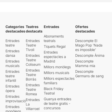
Categories
Teatres
Entrades
Ofertes
destacades
destacats
destacades
Abonaments
Entrades
Entrades
teatrals
Descompte El
teatre
Teatre
Mago Pop 'Nada
Tiquets Regal
Tívoli
es imposible'
Entrades
Entrades
dansa
Entrades
Descompte Ànima
espectacles a
Teatre
Entrades
Madrid
Descompte
Coliseum
musicals
Mamma mia
Millors monòlegs
Entrades
Entrades
Descompte
Millors musicals
Teatre
teatre
Germans de sang
Millors espectacles
Borràs
infantil
familiars
Entrades
Entrades
Black Friday
Teatre
òpera
Teatral
Romea
Entrades
Guanya entrades
Entrades
improvisació
de teatre gratis -
La
Entrades
concursos
Villarroel
monòlegs