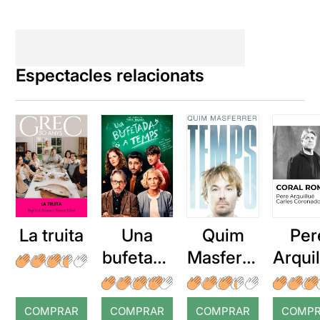
Espectacles relacionats
La truita
Una
Quim
Per
bufetada
Masferre
Arqui
a temps
r: Temps
: Cor
romp
COMPRAR
COMPRAR
COMPRAR
COMP