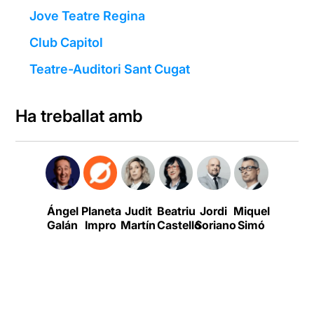
Jove Teatre Regina
Club Capitol
Teatre-Auditori Sant Cugat
Ha treballat amb
Ángel
Planeta
Judit
Beatriu
Jordi
Miquel
Albert
L
Galán
Impro
Martín
Castelló
Soriano
Simó
Pascual