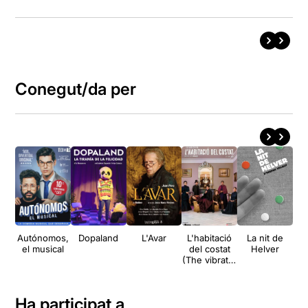
Conegut/da per
Autónomos,
Dopaland
L'Avar
L'habitació
La nit de
el musical
del costat
Helver
(The vibrator
play)
G
B
M
Ha participat a