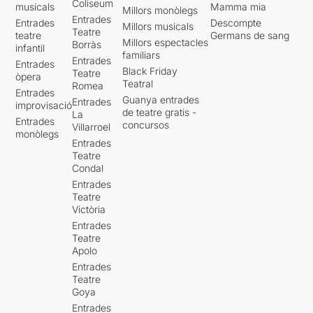
Coliseum
musicals
Mamma mia
Millors monòlegs
Entrades
Entrades
Descompte
Millors musicals
Teatre
teatre
Germans de sang
Millors espectacles
Borràs
infantil
familiars
Entrades
Entrades
Black Friday
Teatre
òpera
Teatral
Romea
Entrades
Guanya entrades
Entrades
improvisació
de teatre gratis -
La
Entrades
concursos
Villarroel
monòlegs
Entrades
Teatre
Condal
Entrades
Teatre
Victòria
Entrades
Teatre
Apolo
Entrades
Teatre
Goya
Entrades