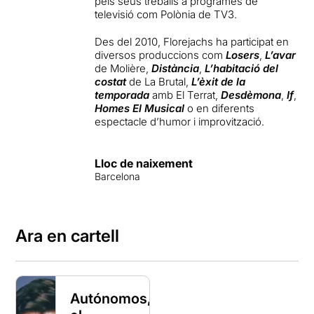
pels seus treballs a programes de
televisió com Polònia de TV3.
Des del 2010, Florejachs ha participat en
diversos produccions com
Losers
,
L’avar
de Molière,
Distància
,
L’habitació del
costat
de La Brutal,
L’èxit de la
temporada
amb El Terrat,
Desdèmona
,
If
,
Homes El Musical
o en diferents
espectacle d’humor i improvització.
Lloc de naixement
Barcelona
Ara en cartell
Autónomos,