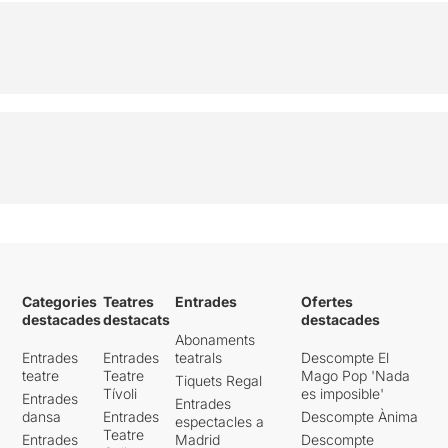
Categories
Teatres
Entrades
Ofertes
destacades
destacats
destacades
Abonaments
Entrades
Entrades
teatrals
Descompte El
teatre
Teatre
Mago Pop 'Nada
Tiquets Regal
Tívoli
es imposible'
Entrades
Entrades
dansa
Entrades
Descompte Ànima
espectacles a
Teatre
Entrades
Madrid
Descompte