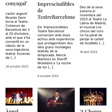
conyugal’
Imprescindibles
Des de la seva
de
estrena el
L’actor argentí
novembre del
TeatreBarcelona
Ricardo Darín
2023 al Teatre La
torna al Teatre
Latina de Madrid,
Coliseum de
Els ‘Imprescindibles
el musical Los
Barcelona del 2
Teatre Barcelona‘
chicos del coro
al 20 d’octubre ,
conversen amb dues
no ha parat de
amb el que s’ha
actrius amb experiència
penjar el cartell
convertit en un
que protagonitzen dos
de localitats […]
clàssic de la
dels grans muntatges
seva trajectòria
teatrals de la
18 abril 2023
teatral: Escenas
temporada. Mercè
de […]
Martínez és Sheriff
Mclelland a ‘La noche
26 octubre 2023
de los […]
9 octubre 2023
Àngel
‘A Chorus