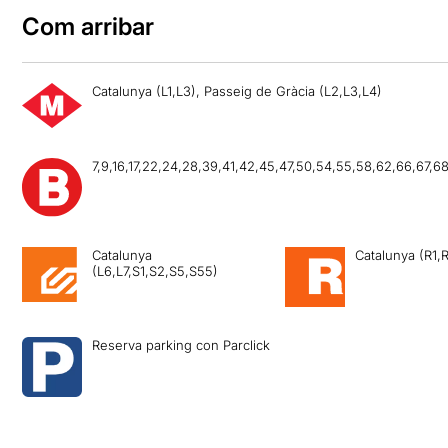
Com arribar
Catalunya (L1,L3), Passeig de Gràcia (L2,L3,L4)
7,9,16,17,22,24,28,39,41,42,45,47,50,54,55,58,62,66,67,68
Catalunya
Catalunya (R1,
(L6,L7,S1,S2,S5,S55)
Reserva parking con Parclick