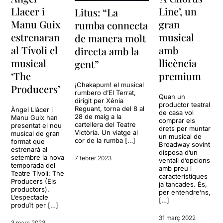
Llacer i
Line’, un
Litus: “La
Manu Guix
gran
rumba connecta
estrenaran
musical
de manera molt
al Tívoli el
amb
directa amb la
musical
llicència
gent”
‘The
premium
¡Chakapum! el musical
Producers’
rumbero d’El Terrat,
Quan un
dirigit per Xénia
productor teatral
Reguant, torna del 8 al
Àngel Llàcer i
de casa vol
28 de maig a la
Manu Guix han
comprar els
cartellera del Teatre
presentat el nou
drets per muntar
Victòria. Un viatge al
musical de gran
un musical de
cor de la rumba […]
format que
Broadway sovint
estrenarà al
disposa d’un
setembre la nova
7 febrer 2023
ventall d’opcions
temporada del
amb preu i
Teatre Tívoli: The
característiques
Producers (Els
ja tancades. És,
productors).
per entendre’ns,
L’espectacle
[…]
produït per […]
31 març 2022
3 març 2023