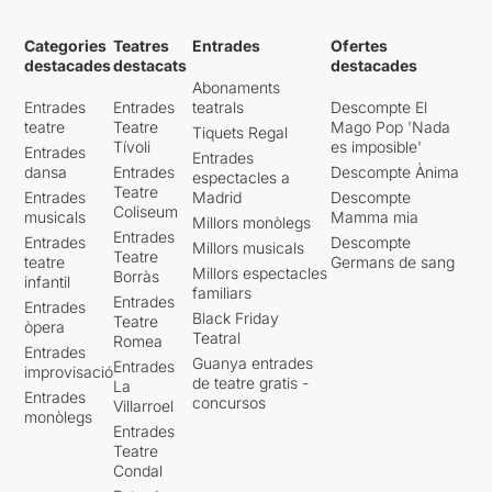
Categories
Teatres
Entrades
Ofertes
destacades
destacats
destacades
Abonaments
Entrades
Entrades
teatrals
Descompte El
teatre
Teatre
Mago Pop 'Nada
Tiquets Regal
Tívoli
es imposible'
Entrades
Entrades
dansa
Entrades
Descompte Ànima
espectacles a
Teatre
Entrades
Madrid
Descompte
Coliseum
musicals
Mamma mia
Millors monòlegs
Entrades
Entrades
Descompte
Millors musicals
Teatre
teatre
Germans de sang
Millors espectacles
Borràs
infantil
familiars
Entrades
Entrades
Black Friday
Teatre
òpera
Teatral
Romea
Entrades
Guanya entrades
Entrades
improvisació
de teatre gratis -
La
Entrades
concursos
Villarroel
monòlegs
Entrades
Teatre
Condal