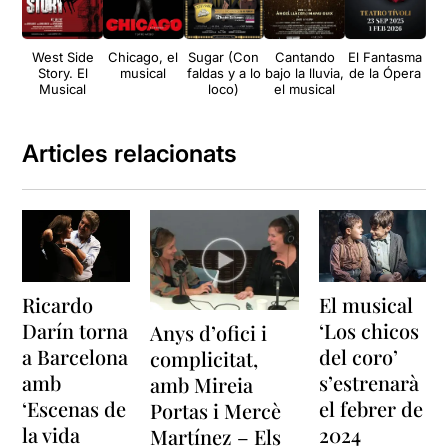
West Side
Chicago, el
Sugar (Con
Cantando
El Fantasma
Story. El
musical
faldas y a lo
bajo la lluvia,
de la Ópera
Musical
loco)
el musical
Articles relacionats
Ricardo
El musical
Darín torna
‘Los chicos
Anys d’ofici i
a Barcelona
del coro’
complicitat,
amb
s’estrenarà
amb Mireia
‘Escenas de
el febrer de
Portas i Mercè
la vida
2024
Martínez – Els