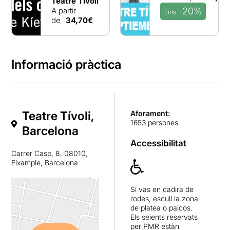
Teatre Tívoli
motius vegetals en color daurat, així com
A partir
-20%
Fins
les butaques, cortines i moqueta d’un
de
34,70€
vermell intens que avisen del què es viurà
allà dins. Tot el que passa al Teatre Tívoli,
es viu amb una màgia desbordant.
Informació pràctica
Teatre Tívoli,
Aforament:
1653 persones
Barcelona
Accessibilitat
Carrer Casp, 8, 08010,
Eixample, Barcelona
Si vas en cadira de
rodes, escull la zona
de platea o palcos.
Els seients reservats
per PMR estàn