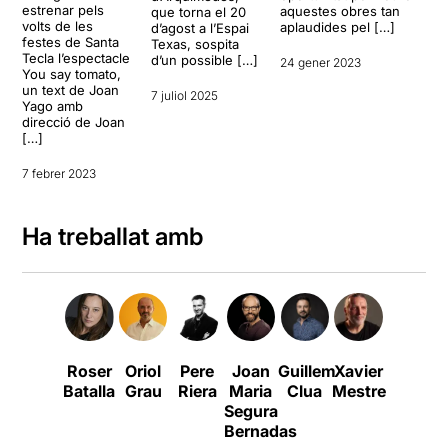
estrenar pels
aquestes obres tan
que torna el 20
volts de les
aplaudides pel […]
d’agost a l’Espai
festes de Santa
Texas, sospita
Tecla l’espectacle
d’un possible […]
24 gener 2023
You say tomato,
un text de Joan
7 juliol 2025
Yago amb
direcció de Joan
[…]
7 febrer 2023
Ha treballat amb
Roser
Oriol
Pere
Joan
Guillem
Xavier
Marilia
Batalla
Grau
Riera
Maria
Clua
Mestres
Samper
A
Segura
Bernadas