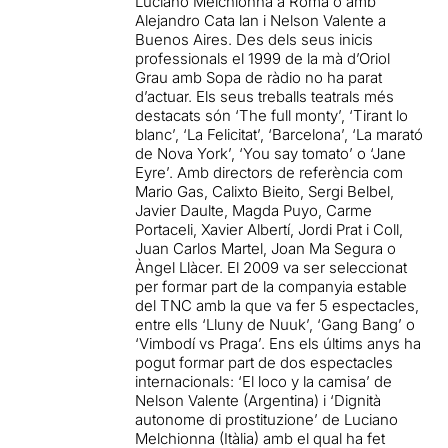
Luciano Melchionna a Roma o amb
Alejandro Cata lan i Nelson Valente a
Buenos Aires. Des dels seus inicis
professionals el 1999 de la mà d’Oriol
Grau amb Sopa de ràdio no ha parat
d’actuar. Els seus treballs teatrals més
destacats són ‘The full monty’, ‘Tirant lo
blanc’, ‘La Felicitat’, ‘Barcelona’, ‘La marató
de Nova York’, ‘You say tomato’ o ‘Jane
Eyre’. Amb directors de referència com
Mario Gas, Calixto Bieito, Sergi Belbel,
Javier Daulte, Magda Puyo, Carme
Portaceli, Xavier Albertí, Jordi Prat i Coll,
Juan Carlos Martel, Joan Ma Segura o
Àngel Llàcer. El 2009 va ser seleccionat
per formar part de la companyia estable
del TNC amb la que va fer 5 espectacles,
entre ells ‘Lluny de Nuuk’, ‘Gang Bang’ o
‘Vimbodí vs Praga’. Ens els últims anys ha
pogut formar part de dos espectacles
internacionals: ‘El loco y la camisa’ de
Nelson Valente (Argentina) i ‘Dignità
autonome di prostituzione’ de Luciano
Melchionna (Itàlia) amb el qual ha fet