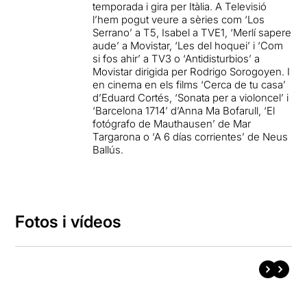
temporada i gira per Itàlia. A Televisió
l’hem pogut veure a sèries com ‘Los
Serrano’ a T5, Isabel a TVE1, ‘Merlí sapere
aude’ a Movistar, ‘Les del hoquei’ i ‘Com
si fos ahir’ a TV3 o ‘Antidisturbios’ a
Movistar dirigida per Rodrigo Sorogoyen. I
en cinema en els films ‘Cerca de tu casa’
d’Eduard Cortés, ‘Sonata per a violoncel’ i
‘Barcelona 1714’ d’Anna Ma Bofarull, ‘El
fotógrafo de Mauthausen’ de Mar
Targarona o ‘A 6 días corrientes’ de Neus
Ballús.
Fotos i vídeos