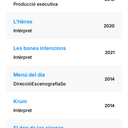
Producció executiva
L’Hèroe
2020
Intèrpret
Les bones intencions
2021
Intèrpret
Menú del día
2014
Direcció
Escenografia
So
Krum
2014
Intèrpret
El don de las sirenas