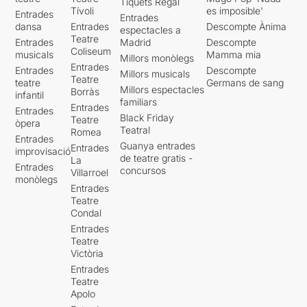
Tiquets Regal
Tívoli
es imposible'
Entrades
Entrades
dansa
Entrades
Descompte Ànima
espectacles a
Teatre
Entrades
Madrid
Descompte
Coliseum
musicals
Mamma mia
Millors monòlegs
Entrades
Entrades
Descompte
Millors musicals
Teatre
teatre
Germans de sang
Millors espectacles
Borràs
infantil
familiars
Entrades
Entrades
Black Friday
Teatre
òpera
Teatral
Romea
Entrades
Guanya entrades
Entrades
improvisació
de teatre gratis -
La
Entrades
concursos
Villarroel
monòlegs
Entrades
Teatre
Condal
Entrades
Teatre
Victòria
Entrades
Teatre
Apolo