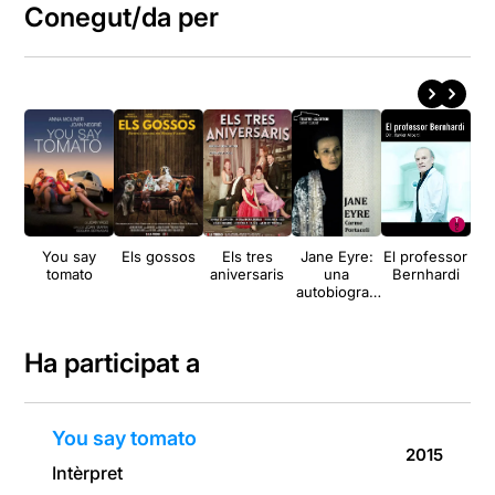
Conegut/da per
You say
Els gossos
Els tres
Jane Eyre:
El professor
L
tomato
aniversaris
una
Bernhardi
d
autobiografi
a
Ha participat a
You say tomato
2015
Intèrpret