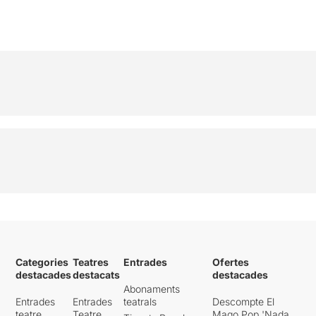
Categories
Teatres
Entrades
Ofertes
destacades
destacats
destacades
Abonaments
Entrades
Entrades
teatrals
Descompte El
teatre
Teatre
Mago Pop 'Nada