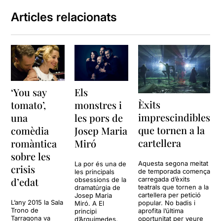
Articles relacionats
‘You say
Els
Èxits
tomato’,
monstres i
imprescindibles
una
les pors de
que tornen a la
comèdia
Josep Maria
cartellera
romàntica
Miró
sobre les
Aquesta segona meitat
La por és una de
crisis
de temporada comença
les principals
carregada d’èxits
d’edat
obsessions de la
teatrals que tornen a la
dramatúrgia de
cartellera per petició
Josep Maria
L’any 2015 la Sala
popular. No badis i
Miró. A El
Trono de
aprofita l’última
principi
Tarragona va
oportunitat per veure
d’Arquimedes,