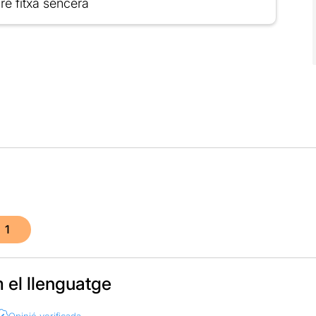
re fitxa sencera
1
 el llenguatge
Opinió verificada