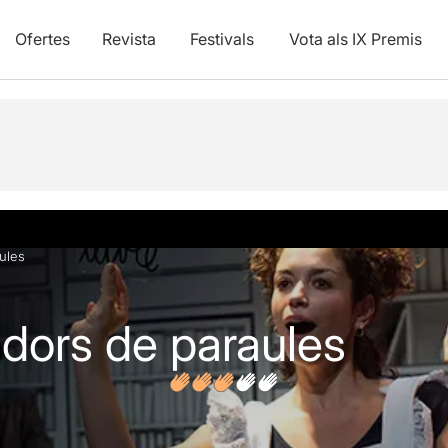
Ofertes
Revista
Festivals
Vota als IX Premis
vídeos
Opinions
Articles
ules
idors de paraules