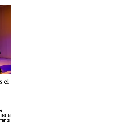
nts suspensius i d’altres personatges extraordinaris que l’a
le que m'ha agradat molt
, perquè considero que està molt be
l està destinat,
partint de l'estructura d'una mena de conte,
, que intentarà defensar una nena amb l'ajuda de tots els ne
etacions que m'han impactat per la seva entrega total dava
ades i sortides de l'espai escènic, per tal de representar ent
rsonatges i de canvi de registres interpretatius.
s que en algun moment
he arribat a pensar que el nivell del 
s el
e molts dels nanos no arribarien a comprendre, però en veure l
que potser sóc jo el que infravaloro la seva comprensió.
llegir l'apunt sencer, només heu de clicar
AQUÍ
el,
les al
nfants