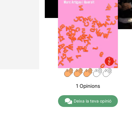
1 Opinions
Deixa la teva opinió