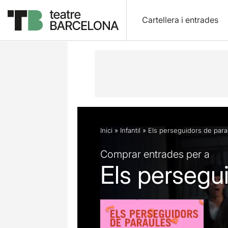
Cartellera i entrades
Descripció
Fitxa artística
Fotos i 
Inici
»
Infantil
»
Els perseguidors de para
Comprar entrades per a
Els persegu