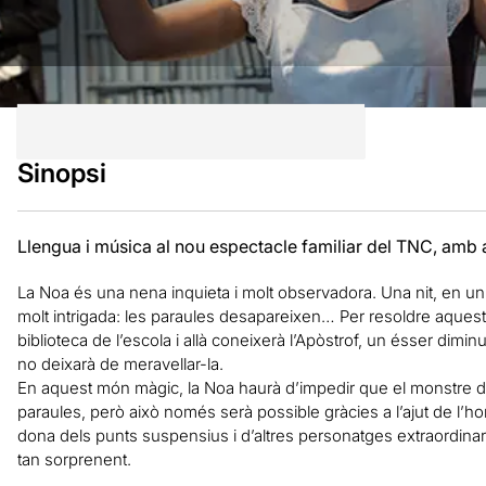
Sinopsi
Llengua i música al nou espectacle familiar del TNC, amb 
La Noa és una nena inquieta i molt observadora. Una nit, en un
molt intrigada: les paraules desapareixen… Per resoldre aquest 
biblioteca de l’escola i allà coneixerà l’Apòstrof, un ésser dim
no deixarà de meravellar-la.
En aquest món màgic, la Noa haurà d’impedir que el monstre de
paraules, però això només serà possible gràcies a l’ajut de l’ho
dona dels punts suspensius i d’altres personatges extraordina
tan sorprenent.