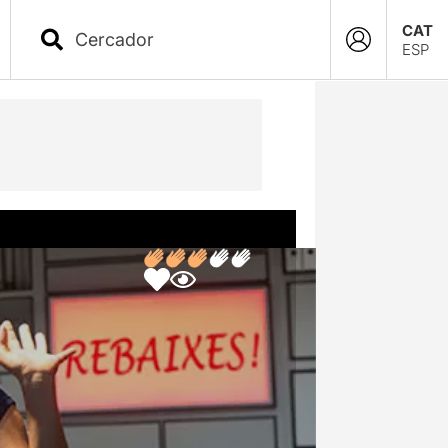
CAT
ESP