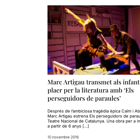
dona dels pu
sorprenent.
Un espectac
públic al qua
les paraules
sala.
Unes interpr
brutal d'entr
infinit de pe
La veritat é
Marc Artigau transmet als infant
elevada
i qu
plaer per la literatura amb ‘Els
m'he adonat 
perseguidors de paraules’
Si desitgeu 
Després de l’ambiciosa tragèdia èpica Caïm i Ab
Marc Artigau estrena Els perseguidors de parau
Teatre Nacional de Catalunya. Una obra per a i
a partir de 6 anys […]
10 novembre 2016