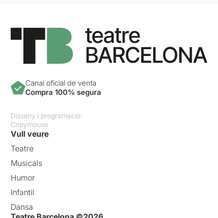
Canal oficial de venta
Compra 100% segura
Disseny i programació:
Copymouse
Vull veure
Teatre
Musicals
Humor
Infantil
Dansa
Teatre Barcelona ©2026