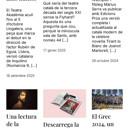
Què seria del teatre
filòleg Màrius
català de la tercera
Serra va publicar
El Teatre
dècada del segle XXI
amb Edicions
Akadèmia acull
sense la Flyhard?
Proa una versió
fins al 5
Aquesta és una
completa i
d’octubre
pregunta que cou,
actualitzada al
Llogatera, una
perquè la minúscula
català modern de
peça que marca
sala de Sants, amb
la cèlebre
el debut en la
només 44 […]
novel·la Tirant lo
direcció de
Blanc de Joanot
l’actor Rubén de
17 gener 2025
Martorell, […]
Eguía. L’obra,
versió catalana
de Inquilino
26 octubre 2024
(Numancia 9, […]
16 setembre 2025
Una lectura
El Grec
de la
2024, un
Descarrega la