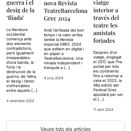
guerra i el
viatge
nova Revista
desig de la
interior a
TeatreBarcelona
‘Ilíada’
través del
Grec 2024
teatre les
La literatura
Amb l’arribada del bon
amistats
occidental
temps i la calor arriba
forjades
comença amb
també la Revista
dos elements
especial GREC 2024
contradictoris,
que editem en digital i
Després d’un
però igualment
en paper a
viatge, engegat
inseparables:
TeatreBarcelona. Una
el 2017, que l’ha
d’una banda, la
mirada independent i
portat per tots
fúria i la
tranquila a […]
els continents
destrucció de la
fins a retornar a
guerra; de l’altra,
4 juny 2024
casa el 2023, la
el desig i l’amor
48a edició del
irrefrenables
Festival Grec
entre aquells […]
apostarà per ser
el […]
4 setembre 2024
11 abril 2024
Veure tots els articles