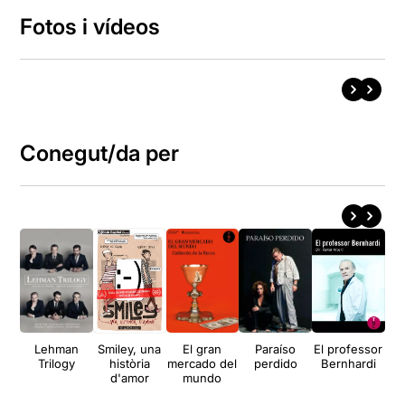
Fotos i vídeos
Conegut/da per
Lehman
Smiley, una
El gran
Paraíso
El professor
L'H
Trilogy
història
mercado del
perdido
Bernhardi
O
d'amor
mundo