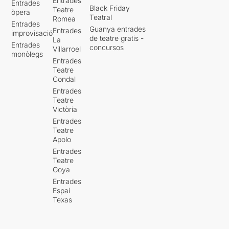
Entrades
Entrades
Black Friday
Teatre
òpera
Teatral
Romea
Entrades
Guanya entrades
Entrades
improvisació
de teatre gratis -
La
Entrades
concursos
Villarroel
monòlegs
Entrades
Teatre
Condal
Entrades
Teatre
Victòria
Entrades
Teatre
Apolo
Entrades
Teatre
Goya
Entrades
Espai
Texas