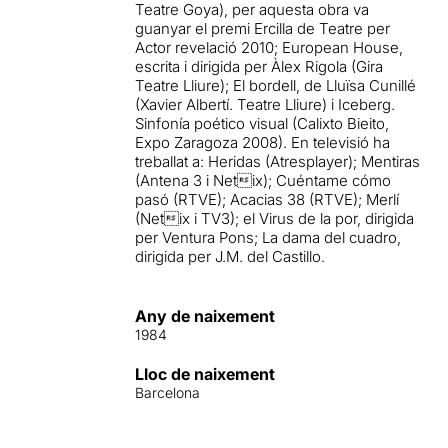
Teatre Goya), per aquesta obra va
guanyar el premi Ercilla de Teatre per
Actor revelació 2010; European House,
escrita i dirigida per Àlex Rigola (Gira
Teatre Lliure); El bordell, de Lluïsa Cunillé
(Xavier Albertí. Teatre Lliure) i Iceberg.
Sinfonía poético visual (Calixto Bieito,
Expo Zaragoza 2008). En televisió ha
treballat a: Heridas (Atresplayer); Mentiras
(Antena 3 i Netix); Cuéntame cómo
pasó (RTVE); Acacias 38 (RTVE); Merlí
(Netix i TV3); el Virus de la por, dirigida
per Ventura Pons; La dama del cuadro,
dirigida per J.M. del Castillo.
Any de naixement
1984
Lloc de naixement
Barcelona