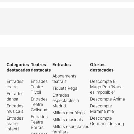
Categories
Teatres
Entrades
Ofertes
destacades
destacats
destacades
Abonaments
Entrades
Entrades
teatrals
Descompte El
teatre
Teatre
Mago Pop 'Nada
Tiquets Regal
Tívoli
es imposible'
Entrades
Entrades
dansa
Entrades
Descompte Ànima
espectacles a
Teatre
Entrades
Madrid
Descompte
Coliseum
musicals
Mamma mia
Millors monòlegs
Entrades
Entrades
Descompte
Millors musicals
Teatre
teatre
Germans de sang
Millors espectacles
Borràs
infantil
familiars