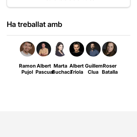
Ha treballat amb
Ramon
Albert
Marta
Albert
Guillem
Roser
Albert
Pujol
Pascual
Buchaca
Triola
Clua
Batalla
Ausellé