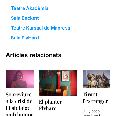
Teatre Akadèmia
Sala Beckett
Teatre Kursaal de Manresa
Sala FlyHard
Articles relacionats
Sobreviure
Tirant,
a la crisi de
l’estranger
El planter
l’habitatge,
Flyhard
L’any 2020,
amb humor
l’escriptor i