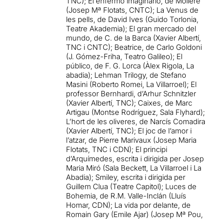
TNC); El enfermo imaginario, de Moliere
(Josep Mª Flotats, CNTC); La Venus de
les pells, de David Ives (Guido Torlonia,
Teatre Akademia); El gran mercado del
mundo, de C. de la Barca (Xavier Albertí,
TNC i CNTC); Beatrice, de Carlo Goldoni
(J. Gómez-Friha, Teatro Galileo); El
público, de F. G. Lorca (Àlex Rigola, La
abadia); Lehman Trilogy, de Stefano
Masini (Roberto Romei, La Villarroel); El
professor Bernhardi, d’Arhur Schnitzler
(Xavier Albertí, TNC); Caixes, de Marc
Artigau (Montse Rodríguez, Sala Flyhard);
L’hort de les oliveres, de Narcís Comadira
(Xavier Albertí, TNC); El joc de l’amor i
l’atzar, de Pierre Marivaux (Josep Maria
Flotats, TNC i CDN); El principi
d’Arquímedes, escrita i dirigida per Josep
Maria Miró (Sala Beckett, La Villarroel i La
Abadia); Smiley, escrita i dirigida per
Guillem Clua (Teatre Capitol); Luces de
Bohemia, de R.M. Valle-Inclán (Lluís
Homar, CDN); La vida por delante, de
Romain Gary (Emile Ajar) (Josep Mª Pou,