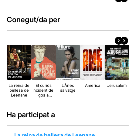
Conegut/da per
La reina de
El curiós
L'Ànec
Amèrica
Jerusalem
Lo
bellesa de
incident del
salvatge
Leenane
gos a
mitjanit
Ha participat a
La reina de bellesa de Leenane