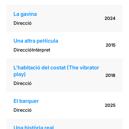
La gavina
2024
Direcció
Una altra pel·lícula
2015
Direcció
Intèrpret
L’habitació del costat (The vibrator
play)
2018
Direcció
El barquer
2025
Direcció
Una història real