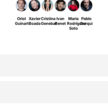
Oriol
Xavier
Cristina
Ivan
Maria
Pablo
Xavier
Guinart
Boada
Genebat
Benet
Rodríguez
Derqui
Ricart
Soto