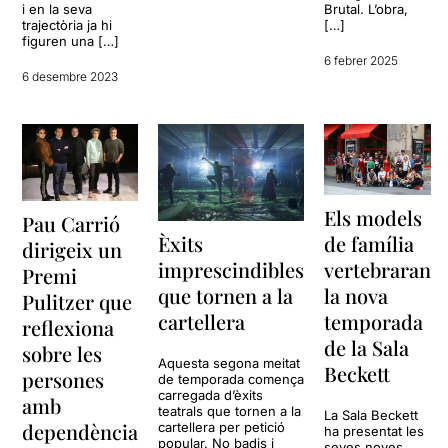
i en la seva
Brutal. L’obra,
trajectòria ja hi
[…]
figuren una […]
6 febrer 2025
6 desembre 2023
Els models
Pau Carrió
Èxits
de família
dirigeix un
imprescindibles
vertebraran
Premi
que tornen a la
la nova
Pulitzer que
cartellera
temporada
reflexiona
de la Sala
sobre les
Aquesta segona meitat
Beckett
persones
de temporada comença
carregada d’èxits
amb
teatrals que tornen a la
La Sala Beckett
dependència
cartellera per petició
ha presentat les
popular. No badis i
seves noves