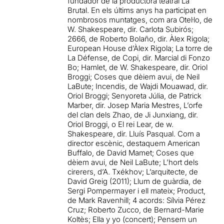
fundador de la productora teatral La
Brutal. En els últims anys ha participat en
nombrosos muntatges, com ara Otel·lo, de
W. Shakespeare, dir. Carlota Subirós;
2666, de Roberto Bolaño, dir. Àlex Rigola;
European House d’Àlex Rigola; La torre de
La Défense, de Copi, dir. Marcial di Fonzo
Bo; Hamlet, de W. Shakespeare, dir. Oriol
Broggi; Coses que dèiem avui, de Neil
LaBute; Incendis, de Wajdi Mouawad, dir.
Oriol Broggi; Senyoreta Júlia, de Patrick
Marber, dir. Josep Maria Mestres, L’orfe
del clan dels Zhao, de Ji Junxiang, dir.
Oriol Broggi, o El rei Lear, de w.
Shakespeare, dir. Lluís Pasqual. Com a
director escènic, destaquem American
Buffalo, de David Mamet; Coses que
dèiem avui, de Neil LaBute; L’hort dels
cirerers, d’A. Txékhov; L’arquitecte, de
David Greig (2011); Llum de guàrdia, de
Sergi Pompermayer i ell mateix; Product,
de Mark Ravenhill; 4 acords: Sílvia Pérez
Cruz; Roberto Zucco, de Bernard-Marie
Koltès; Ella y yo (concert); Pensem un