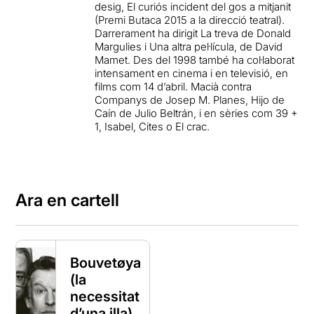
desig, El curiós incident del gos a mitjanit
(Premi Butaca 2015 a la direcció teatral).
Darrerament ha dirigit La treva de Donald
Margulies i Una altra pel·lícula, de David
Mamet. Des del 1998 també ha col·laborat
intensament en cinema i en televisió, en
films com 14 d’abril. Macià contra
Companys de Josep M. Planes, Hijo de
Caín de Julio Beltrán, i en sèries com 39 +
1, Isabel, Cites o El crac.
Ara en cartell
Bouvetøya
(la
necessitat
d’una illa)