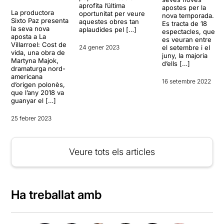
aprofita l’última
apostes per la
La productora
oportunitat per veure
nova temporada.
Sixto Paz presenta
aquestes obres tan
Es tracta de 18
la seva nova
aplaudides pel […]
espectacles, que
aposta a La
es veuran entre
Villarroel: Cost de
24 gener 2023
el setembre i el
vida, una obra de
juny, la majoria
Martyna Majok,
d’ells […]
dramaturga nord-
americana
16 setembre 2022
d’origen polonès,
que l’any 2018 va
guanyar el […]
25 febrer 2023
Veure tots els articles
Ha treballat amb