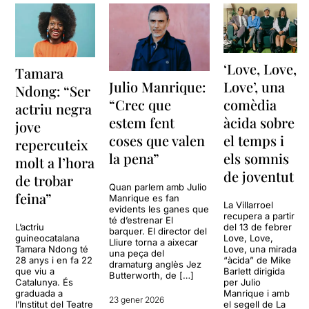
‘Love, Love,
Tamara
Julio Manrique:
Love’, una
Ndong: “Ser
“Crec que
comèdia
actriu negra
estem fent
àcida sobre
jove
coses que valen
el temps i
repercuteix
la pena”
els somnis
molt a l’hora
de joventut
de trobar
Quan parlem amb Julio
feina”
Manrique es fan
La Villarroel
evidents les ganes que
recupera a partir
té d’estrenar El
L’actriu
del 13 de febrer
barquer. El director del
guineocatalana
Love, Love,
Lliure torna a aixecar
Tamara Ndong té
Love, una mirada
una peça del
28 anys i en fa 22
“àcida” de Mike
dramaturg anglès Jez
que viu a
Barlett dirigida
Butterworth, de […]
Catalunya. És
per Julio
graduada a
Manrique i amb
23 gener 2026
l’Institut del Teatre
el segell de La