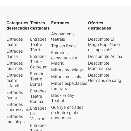
Categories
Teatres
Entrades
Ofertes
destacades
destacats
destacades
Abonaments
Entrades
Entrades
teatrals
Descompte El
teatre
Teatre
Mago Pop 'Nada
Tiquets Regal
Tívoli
es imposible'
Entrades
Entrades
dansa
Entrades
Descompte Ànima
espectacles a
Teatre
Entrades
Madrid
Descompte
Coliseum
musicals
Mamma mia
Millors monòlegs
Entrades
Entrades
Descompte
Millors musicals
Teatre
teatre
Germans de sang
Millors espectacles
Borràs
infantil
familiars
Entrades
Entrades
Black Friday
Teatre
òpera
Teatral
Romea
Entrades
Guanya entrades
Entrades
improvisació
de teatre gratis -
La
Entrades
concursos
Villarroel
monòlegs
Entrades
Teatre