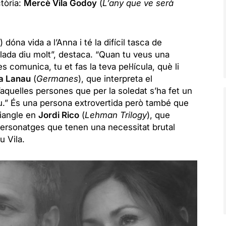
ctòria:
Mercè Vila Godoy
(
L’any que ve serà
) dóna vida a l’Anna i té la difícil tasca de
lada diu molt”, destaca. “Quan tu veus una
 comunica, tu et fas la teva pel·lícula, què li
a Lanau
(
Germanes
), que interpreta el
aquelles persones que per la soledat s’ha fet un
triu.” És una persona extrovertida però també que
riangle en
Jordi Rico
(
Lehman Trilogy
), que
n personatges que tenen una necessitat brutal
u Vila.