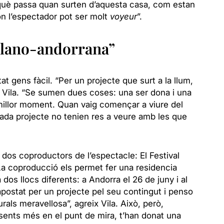
què passa quan surten d’aquesta casa, com estan
 on l’espectador pot ser molt
voyeur
”.
alano-andorrana”
tat gens fàcil. “Per un projecte que surt a la llum,
et Vila. “Se sumen dues coses: una ser dona i una
 millor moment. Quan vaig començar a viure del
 cada projecte no tenien res a veure amb les que
 dos coproductors de l’espectacle: El Festival
La coproducció els permet fer una residencia
a dos llocs diferents: a Andorra el 26 de juny i al
apostat per un projecte pel seu contingut i penso
als meravellosa”, agreix Vila. Això, però,
 sents més en el punt de mira, t’han donat una