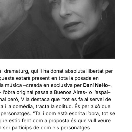
l dramaturg, qui li ha donat absoluta llibertat per
 Aquesta estarà present en tota la posada en
a la música –creada en exclusiva per
Dani Nel·lo
–,
 l’obra original passa a Buenos Aires- o l’espai–
nal però, Vila destaca que “tot es fa al servei de
ma i la comèdia, tracta la solitud. És per això que
 personatges. “Tal i com està escrita l’obra, tot se
el que estic fent com a proposta és que vull veure
m ser partícips de com els personatges