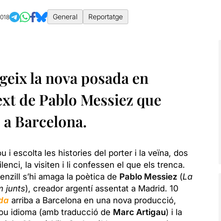
General
Reportatge
2018
geix la nova posada en
ext de Pablo Messiez que
 a Barcelona.
 i escolta les histories del porter i la veïna, dos
nci, la visiten i li confessen el que els trenca.
nzill s’hi amaga la poètica de
Pablo Messiez
(
La
m junts
), creador argentí assentat a Madrid. 10
da
arriba a Barcelona en una nova producció,
nou idioma (amb traducció de
Marc Artigau
) i la