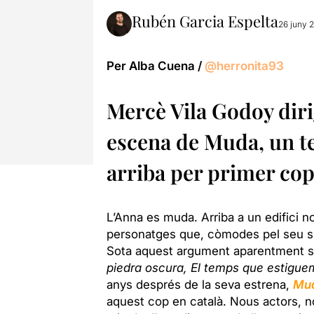
Rubén Garcia Espelta
26 juny 
Per Alba Cuena /
@herronita93
Mercè Vila Godoy diri
escena de Muda, un t
arriba per primer cop
L’Anna es muda. Arriba a un edifici nou
personatges que, còmodes pel seu sile
Sota aquest argument aparentment se
piedra oscura, El temps que estigue
anys després de la seva estrena,
Mu
aquest cop en català. Nous actors, 