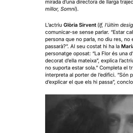
mirada d’una directora de llarga traje
millor, Somni
).
L’actriu
Glòria Sirvent
(
If, l’últim desig
comunicar-se sense parlar. “Estar cal
persona que no parla, no diu res, no es
passarà?”. Al seu costat hi ha la
Mari
personatge oposat: “La Flor és una d’
decorat d’ella mateixa”, explica l’ac
no suporta estar sola.” Completa el t
interpreta al porter de l’edifici. “Só
d’explicar el que els hi passa”, conclo