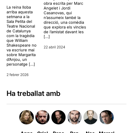
obra escrita per Marc
La reina lloba
Angelet i Jordi
arriba aquesta
Casanovas, qui
setmana a la
n’assumeix també la
Sala Petita del
direcció, una comèdia
Teatre Nacional
que explora els vincles
de Catalunya
de l’amistat davant les
com la tragèdia
[…]
que William
Shakespeare no
22 abril 2024
va escriure mai
sobre Margarita
d’Anjou, un
personatge […]
2 febrer 2026
Ha treballat amb