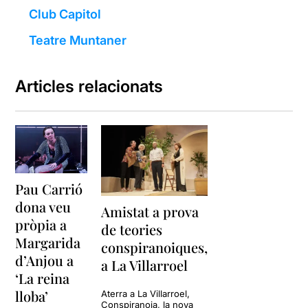
Club Capitol
Teatre Muntaner
Articles relacionats
Pau Carrió
dona veu
Amistat a prova
pròpia a
de teories
Margarida
conspiranoiques,
d’Anjou a
a La Villarroel
‘La reina
lloba’
Aterra a La Villarroel,
Conspiranoia, la nova