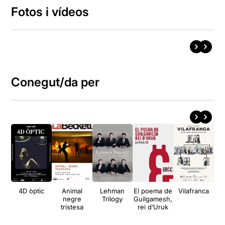
Fotos i vídeos
Conegut/da per
4D òptic
Animal
Lehman
El poema de
Vilafranca
Q
negre
Trilogy
Guilgamesh,
tristesa
rei d’Uruk