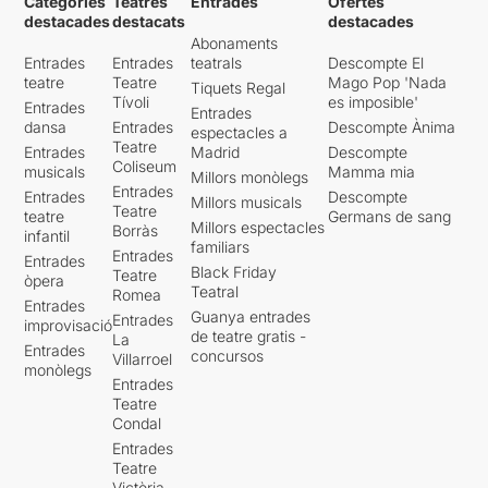
Categories
Teatres
Entrades
Ofertes
destacades
destacats
destacades
Abonaments
Entrades
Entrades
teatrals
Descompte El
teatre
Teatre
Mago Pop 'Nada
Tiquets Regal
Tívoli
es imposible'
Entrades
Entrades
dansa
Entrades
Descompte Ànima
espectacles a
Teatre
Entrades
Madrid
Descompte
Coliseum
musicals
Mamma mia
Millors monòlegs
Entrades
Entrades
Descompte
Millors musicals
Teatre
teatre
Germans de sang
Millors espectacles
Borràs
infantil
familiars
Entrades
Entrades
Black Friday
Teatre
òpera
Teatral
Romea
Entrades
Guanya entrades
Entrades
improvisació
de teatre gratis -
La
Entrades
concursos
Villarroel
monòlegs
Entrades
Teatre
Condal
Entrades
Teatre
Victòria