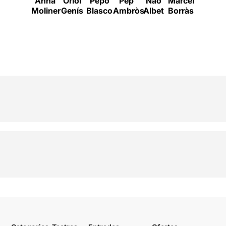
Anna
Oriol
Pepo
Pep
Nao
Marcel
Pol
Moliner
Genís
Blasco
Ambròs
Albet
Borràs
López