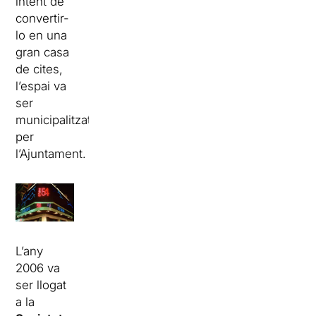
intent de
convertir-
lo en una
gran casa
de cites,
l’espai va
ser
municipalitzat
per
l’Ajuntament.
L’any
2006 va
ser llogat
a la