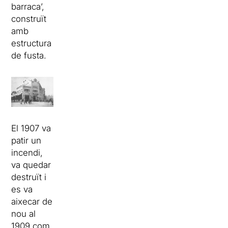
barraca’,
construït
amb
estructura
de fusta.
El 1907 va
patir un
incendi,
va quedar
destruït i
es va
aixecar de
nou al
1909 com