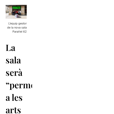
L’equip gestor
de la nova sala
Paral·lel 62
La
sala
serà
“permeable”
a les
arts