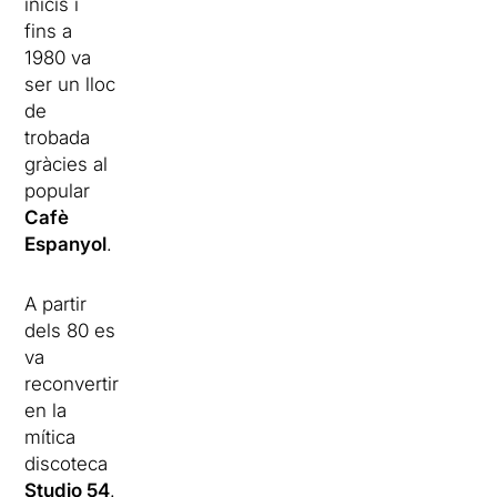
inicis i
fins a
1980 va
ser un lloc
de
trobada
gràcies al
popular
Cafè
Espanyol
.
A partir
dels 80 es
va
reconvertir
en la
mítica
discoteca
Studio 54
.