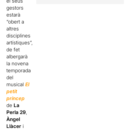
el seus
gestors
estarà
“obert a
altres
disciplines
artístiques”,
de fet
albergarà
la novena
temporada
del
musical
El
petit
príncep
de
La
Perla 29
,
Àngel
Llàcer
i