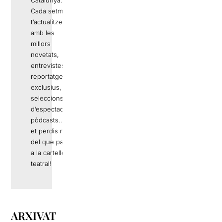
Cada setmana
t’actualitzem
amb les
millors
novetats,
entrevistes,
reportatges
exclusius,
seleccions
d’espectacles,
pòdcasts… No
et perdis res
del que passa
a la cartellera
teatral!
ARXIVAT