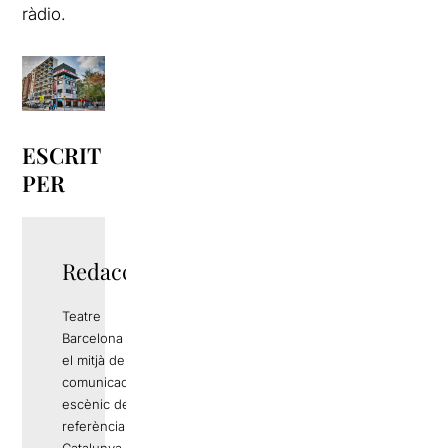
ràdio.
ESCRIT
PER
Redacció
Teatre
Barcelona és
el mitjà de
comunicació
escènic de
referència a
Catalunya.