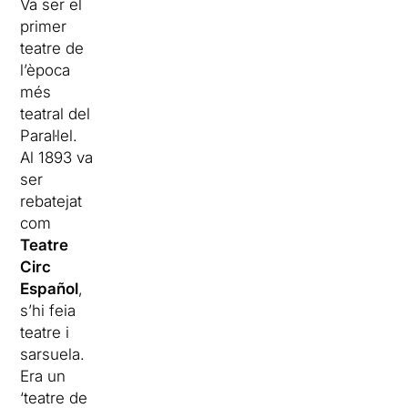
Va ser el
primer
teatre de
l’època
més
teatral del
Paral·lel.
Al 1893 va
ser
rebatejat
com
Teatre
Circ
Español
,
s’hi feia
teatre i
sarsuela.
Era un
‘teatre de