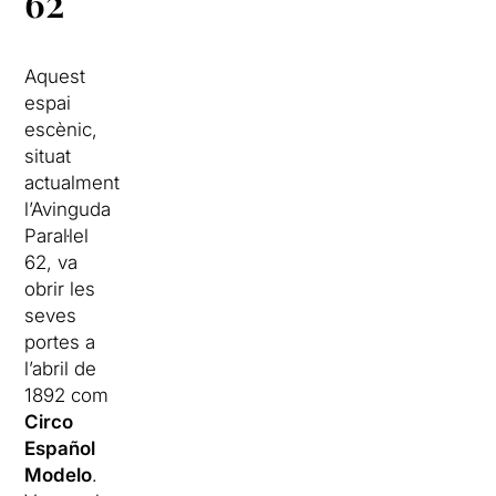
62
Aquest
espai
escènic,
situat
actualment
l’Avinguda
Paral·lel
62, va
obrir les
seves
portes a
l’abril de
1892 com
Circo
Español
Modelo
.