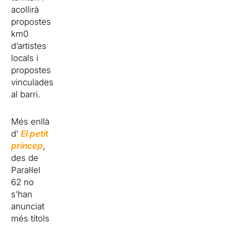
acollirà
propostes
km0
d’artistes
locals i
propostes
vinculades
al barri.
Més enllà
d’
El petit
príncep
,
des de
Paral·lel
62 no
s’han
anunciat
més títols