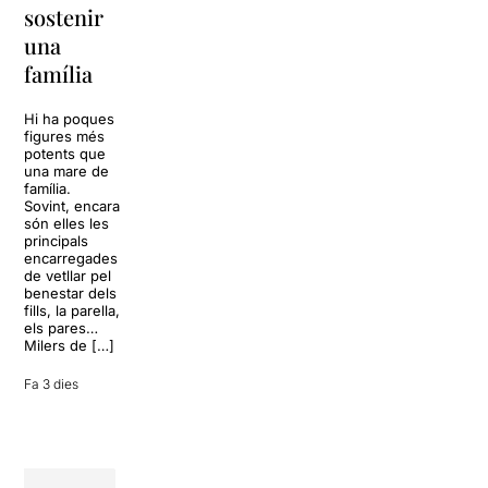
sostenir
tota una
La música
una
vida
tornarà a
família
omplir la casa
dels Von
Sol, platja,
Trapp.
còctels i un
Hi ha poques
Sonrisas y
resort
figures més
lágrimas, un
paradisíac.
potents que
dels grans
L’escenari
una mare de
clàssics de la
sembla perfecte
família.
història del
per
Sovint, encara
teatre musical,
desconnectar
són elles les
arribarà al
de la rutina,
principals
Teatre Apolo
però una
encarregades
del 17 al […]
conversa
de vetllar pel
inoportuna pot
benestar dels
27 juliol 2026
convertir unes
fills, la parella,
vacances entre
els pares…
amics en una
Milers de […]
revisió completa
de […]
Fa 3 dies
28 juliol 2026