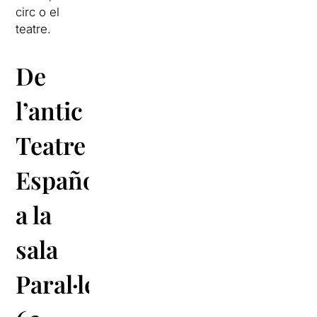
circ o el
teatre.
De
l’antic
Teatre
Español
a la
sala
Paral·lel