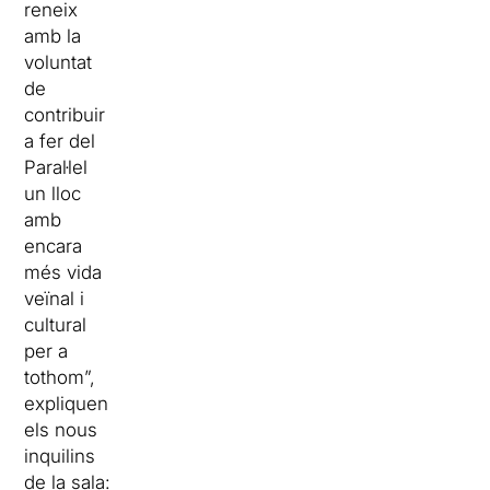
reneix
amb la
voluntat
de
contribuir
a fer del
Paral·lel
un lloc
amb
encara
més vida
veïnal i
cultural
per a
tothom”,
expliquen
els nous
inquilins
de la sala: