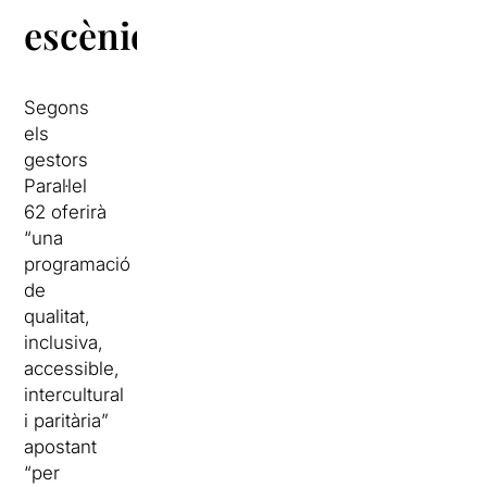
escèniques
Segons
els
gestors
Paral·lel
62 oferirà
“una
programació
de
qualitat,
inclusiva,
accessible,
intercultural
i paritària”
apostant
“per