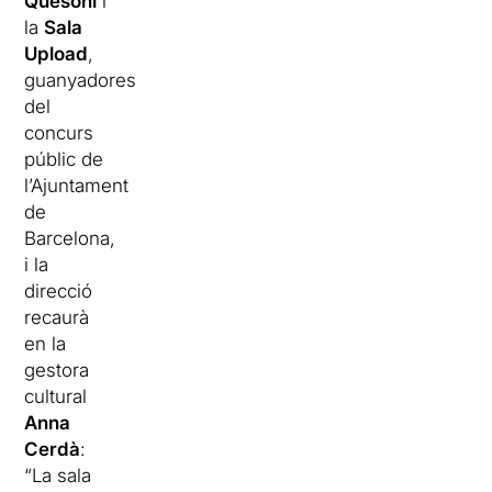
Quesoni
i
la
Sala
Upload
,
guanyadores
del
concurs
públic de
l’Ajuntament
de
Barcelona,
i la
direcció
recaurà
en la
gestora
cultural
Anna
Cerdà
:
“La sala