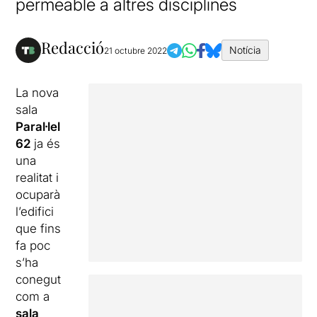
permeable a altres disciplines
Redacció
Notícia
21 octubre 2022
La nova
sala
Paral·lel
62
ja és
una
realitat i
ocuparà
l’edifici
que fins
fa poc
s’ha
conegut
com a
sala