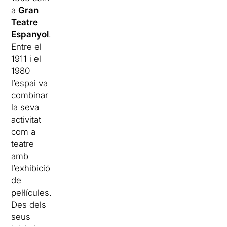
a
Gran
Teatre
Espanyol
.
Entre el
1911 i el
1980
l’espai va
combinar
la seva
activitat
com a
teatre
amb
l’exhibició
de
pel·lícules.
Des dels
seus