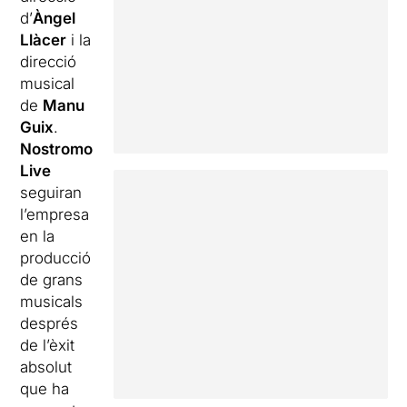
d’
Àngel
Llàcer
i la
direcció
musical
de
Manu
Guix
.
Nostromo
Live
seguiran
l’empresa
en la
producció
de grans
musicals
després
de l’èxit
absolut
que ha