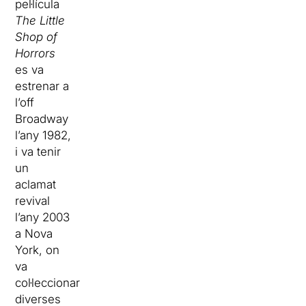
pel·lícula
The
Little
Shop
of
Horrors
es va
estrenar a
l’
off
Broadway
l’any 1982,
i va tenir
un
aclamat
revival
l’any 2003
a Nova
York, on
va
col·leccionar
diverses