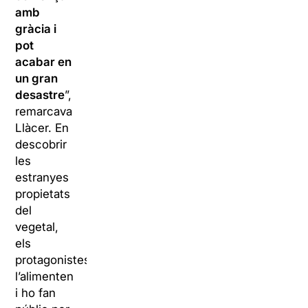
amb
gràcia i
pot
acabar en
un gran
desastre
”,
remarcava
Llàcer. En
descobrir
les
estranyes
propietats
del
vegetal,
els
protagonistes
l’alimenten
i ho fan