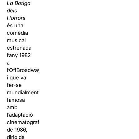
La Botiga
dels
Horrors
és una
comèdia
musical
estrenada
l’any 1982
a
l’OffBroadway,
i que va
fer-se
mundialment
famosa
amb
l’adaptació
cinematogràfica
de 1986,
dirigida