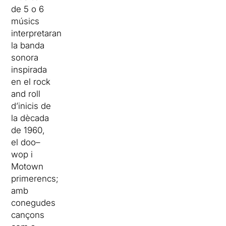
de 5 o 6
músics
interpretaran
la banda
sonora
inspirada
en el rock
and roll
d’inicis de
la dècada
de 1960,
el
doo
–
wop
i
Motown
primerencs;
amb
conegudes
cançons