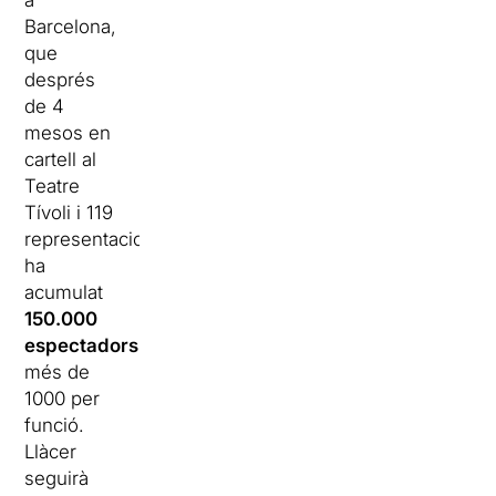
a
Barcelona,
que
després
de 4
mesos en
cartell al
Teatre
Tívoli i 119
representacions,
ha
acumulat
150.000
espectadors
,
més de
1000 per
funció.
Llàcer
seguirà