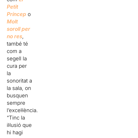
Petit
Príncep
o
Molt
soroll per
no res
,
també té
com a
segell la
cura per
la
sonoritat a
la sala, on
busquen
sempre
l’excel·lència.
“Tinc la
il·lusió que
hi hagi