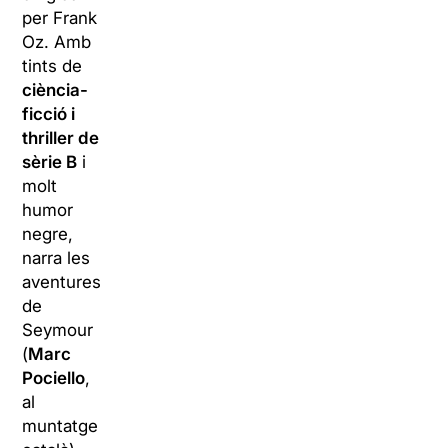
per Frank
Oz. Amb
tints de
ciència-
ficció i
thriller de
sèrie B
i
molt
humor
negre,
narra les
aventures
de
Seymour
(
Marc
Pociello
,
al
muntatge