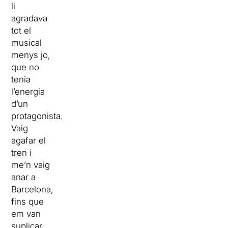
li
agradava
tot el
musical
menys jo,
que no
tenia
l’energia
d’un
protagonista.
Vaig
agafar el
tren i
me’n vaig
anar a
Barcelona,
fins que
em van
suplicar