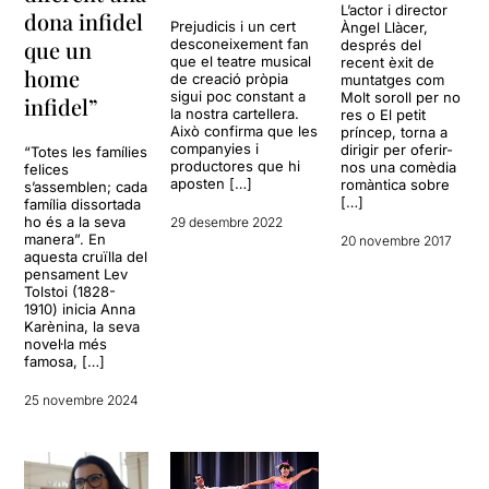
L’actor i director
dona infidel
Prejudicis i un cert
Àngel Llàcer,
desconeixement fan
que un
després del
que el teatre musical
recent èxit de
home
de creació pròpia
muntatges com
sigui poc constant a
Molt soroll per no
infidel”
la nostra cartellera.
res o El petit
Això confirma que les
príncep, torna a
companyies i
dirigir per oferir-
“Totes les famílies
productores que hi
nos una comèdia
felices
aposten […]
romàntica sobre
s’assemblen; cada
[…]
família dissortada
ho és a la seva
29 desembre 2022
manera”. En
20 novembre 2017
aquesta cruïlla del
pensament Lev
Tolstoi (1828-
1910) inicia Anna
Karènina, la seva
novel·la més
famosa, […]
25 novembre 2024