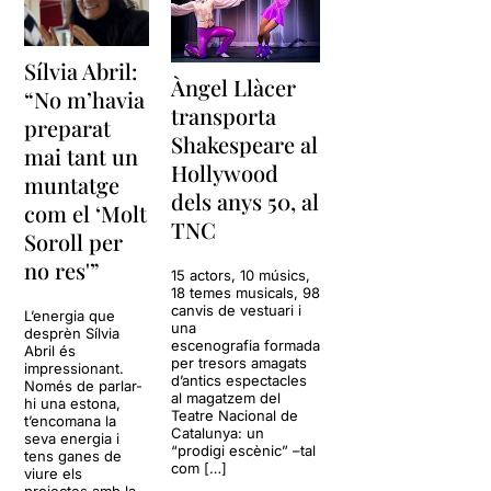
Sílvia Abril:
Àngel Llàcer
“No m’havia
transporta
preparat
Shakespeare al
mai tant un
Hollywood
muntatge
dels anys 50, al
com el ‘Molt
TNC
Soroll per
no res'”
15 actors, 10 músics,
18 temes musicals, 98
canvis de vestuari i
L’energia que
una
desprèn Sílvia
escenografia formada
Abril és
per tresors amagats
impressionant.
d’antics espectacles
Només de parlar-
al magatzem del
hi una estona,
Teatre Nacional de
t’encomana la
Catalunya: un
seva energia i
“prodigi escènic” –tal
tens ganes de
com […]
viure els
projectes amb la