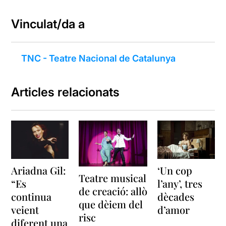
Vinculat/da a
TNC - Teatre Nacional de Catalunya
Articles relacionats
Ariadna Gil:
‘Un cop
Teatre musical
“Es
l’any’, tres
de creació: allò
continua
dècades
que dèiem del
veient
d’amor
risc
diferent una