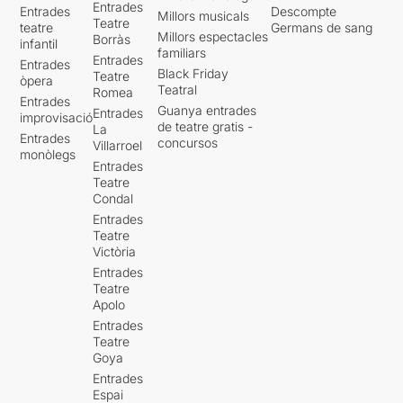
Entrades
Entrades
Descompte
Millors musicals
Teatre
teatre
Germans de sang
Millors espectacles
Borràs
infantil
familiars
Entrades
Entrades
Black Friday
Teatre
òpera
Teatral
Romea
Entrades
Guanya entrades
Entrades
improvisació
de teatre gratis -
La
Entrades
concursos
Villarroel
monòlegs
Entrades
Teatre
Condal
Entrades
Teatre
Victòria
Entrades
Teatre
Apolo
Entrades
Teatre
Goya
Entrades
Espai