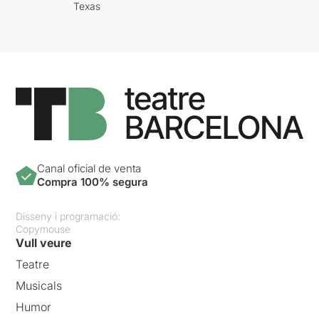
Texas
Canal oficial de venta
Compra 100% segura
Disseny i programació:
Copymouse
Vull veure
Teatre
Musicals
Humor