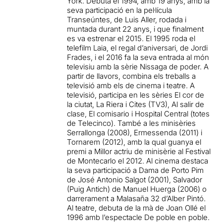
York. Debuta el 1994, amb 19 anys, amb la
seva participació en la pel·lícula
Transeúntes, de Luis Aller, rodada i
muntada durant 22 anys, i que finalment
es va estrenar el 2015. El 1995 roda el
telefilm Laia, el regal d’aniversari, de Jordi
Frades, i el 2016 fa la seva entrada al món
televisiu amb la sèrie Nissaga de poder. A
partir de llavors, combina els treballs a
televisió amb els de cinema i teatre. A
televisió, participa en les sèries El cor de
la ciutat, La Riera i Cites (TV3), Al salir de
clase, El comisario i Hospital Central (totes
de Telecinco). També a les minisèries
Serrallonga (2008), Ermessenda (2011) i
Tornarem (2012), amb la qual guanya el
premi a Millor actriu de minisèrie al Festival
de Montecarlo el 2012. Al cinema destaca
la seva participació a Dama de Porto Pim
de José Antonio Salgot (2001), Salvador
(Puig Antich) de Manuel Huerga (2006) o
darrerament a Malasaña 32 d’Alber Pintó.
Al teatre, debuta de la mà de Joan Ollé el
1996 amb l’espectacle De poble en poble.