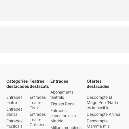
Categories
Teatres
Entrades
Ofertes
destacades
destacats
destacades
Abonaments
Entrades
Entrades
teatrals
Descompte El
teatre
Teatre
Mago Pop 'Nada
Tiquets Regal
Tívoli
es imposible'
Entrades
Entrades
dansa
Entrades
Descompte Ànima
espectacles a
Teatre
Entrades
Madrid
Descompte
Coliseum
musicals
Mamma mia
Millors monòlegs