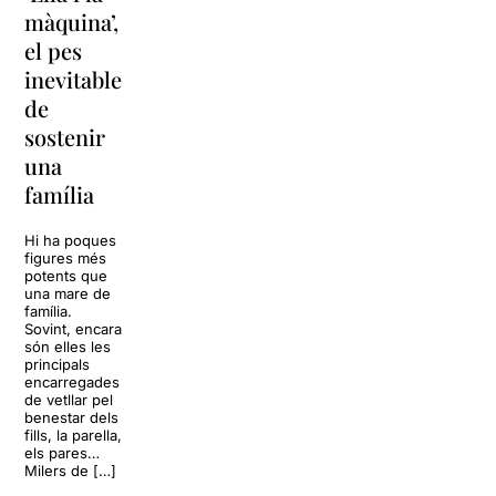
Unes
màquina’,
y
vacances a
el pes
lágrimas’
‘Cancun’
inevitable
torna a
per
de
Barcelona
replantejar
sostenir
tota una
La música
una
vida
tornarà a
família
omplir la casa
dels Von
Sol, platja,
Trapp.
còctels i un
Hi ha poques
Sonrisas y
resort
figures més
lágrimas, un
paradisíac.
potents que
dels grans
L’escenari
una mare de
clàssics de la
sembla perfecte
família.
història del
per
Sovint, encara
teatre musical,
desconnectar
són elles les
arribarà al
de la rutina,
principals
Teatre Apolo
però una
encarregades
del 17 al […]
conversa
de vetllar pel
inoportuna pot
benestar dels
27 juliol 2026
convertir unes
fills, la parella,
vacances entre
els pares…
amics en una
Milers de […]
revisió completa