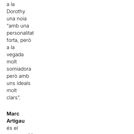
a la
Dorothy
una noia
“amb una
personalitat
forta, però
a la
vegada
molt
somiadora
però amb
uns ideals
molt
clars”.
Marc
Artigau
és el