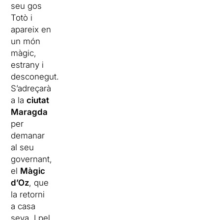
seu gos
Totò i
apareix en
un món
màgic,
estrany i
desconegut.
S’adreçarà
a la
ciutat
Maragda
per
demanar
al seu
governant,
el
Màgic
d’Oz
, que
la retorni
a casa
seva. I pel