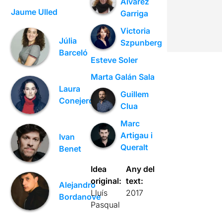
Álvarez
Jaume Ulled
Garriga
Victoria
Júlia
Szpunberg
Barceló
Esteve Soler
Marta Galán Sala
Laura
Guillem
Conejero
Clua
Marc
Artigau i
Ivan
Queralt
Benet
Idea
Any del
original:
text:
Alejandro
Lluís
2017
Bordanove
Pasqual