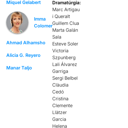
Miquel Gelabert
Dramatúrgia:
Marc Artigau
i Queralt
Imma
Guillem Clua
Colomer
Marta Galán
Sala
Ahmad Alhamsho
Esteve Soler
Victoria
Alicia G. Reyero
Szpunberg
Lali Álvarez
Manar Taljo
Garriga
Sergi Belbel
Clàudia
Cedó
Cristina
Clemente
Llàtzer
Garcia
Helena