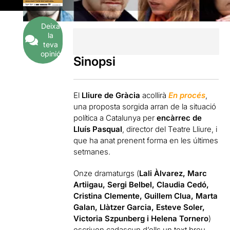
Deixa
la
teva
opinió
Sinopsi
El
Lliure de Gràcia
acollirà
En procés
,
una proposta sorgida arran de la situació
política a Catalunya per
encàrrec de
Lluís Pasqual
, director del Teatre Lliure, i
que ha anat prenent forma en les últimes
setmanes.
Onze dramaturgs (
Lali Àlvarez, Marc
Artiigau, Sergi Belbel, Claudia Cedó,
Cristina Clemente, Guillem Clua, Marta
Galan, Llàtzer Garcia, Esteve Soler,
Victoria Szpunberg i Helena Tornero
)
escriuen cadascun d’ells un text breu