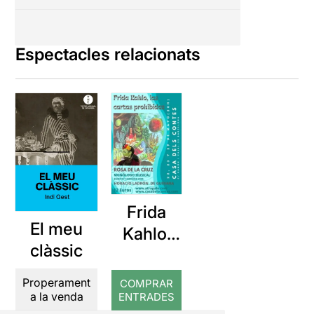
Espectacles relacionats
Frida
El meu
Kahlo,
clàssic
las
cartas
Properament
COMPRAR
prohibid
a la venda
ENTRADES