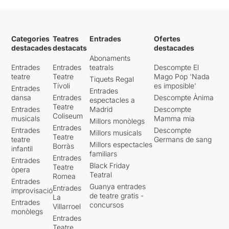
Categories
Teatres
Entrades
Ofertes
destacades
destacats
destacades
Abonaments
Entrades
Entrades
teatrals
Descompte El
teatre
Teatre
Mago Pop 'Nada
Tiquets Regal
Tívoli
es imposible'
Entrades
Entrades
dansa
Entrades
Descompte Ànima
espectacles a
Teatre
Entrades
Madrid
Descompte
Coliseum
musicals
Mamma mia
Millors monòlegs
Entrades
Entrades
Descompte
Millors musicals
Teatre
teatre
Germans de sang
Millors espectacles
Borràs
infantil
familiars
Entrades
Entrades
Black Friday
Teatre
òpera
Teatral
Romea
Entrades
Guanya entrades
Entrades
improvisació
de teatre gratis -
La
Entrades
concursos
Villarroel
monòlegs
Entrades
Teatre