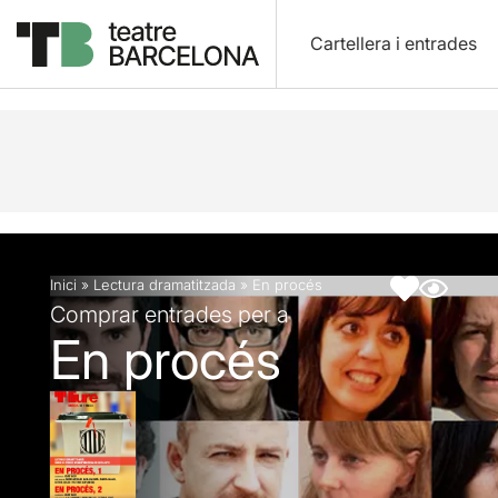
Cartellera i entrades
Descripció
Fitxa artística
Inici
»
Lectura dramatitzada
»
En procés
Comprar entrades per a
En procés