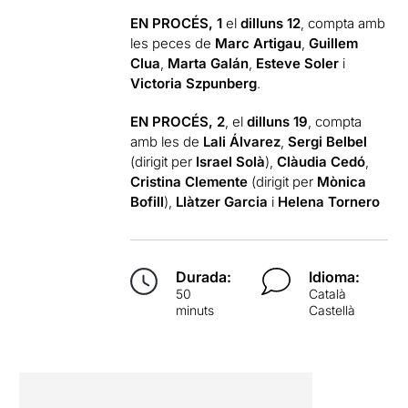
EN PROCÉS, 1
el
dilluns 12
, compta amb
les peces de
Marc Artigau
,
Guillem
Clua
,
Marta Galán
,
Esteve Soler
i
Victoria Szpunberg
.
EN PROCÉS, 2
, el
dilluns 19
, compta
amb les de
Lali Álvarez
,
Sergi Belbel
(dirigit per
Israel Solà
),
Clàudia Cedó
,
Cristina Clemente
(dirigit per
Mònica
Bofill
),
Llàtzer Garcia
i
Helena Tornero
Durada:
Idioma:
50
Català
minuts
Castellà