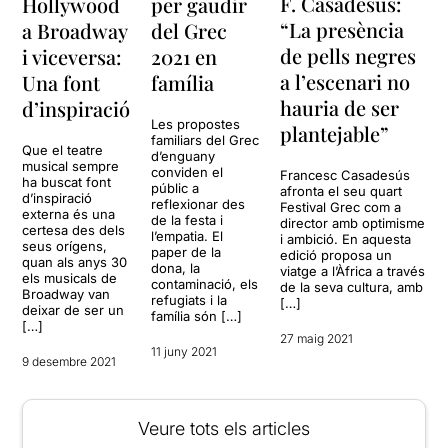
F. Casadesús:
Hollywood
per gaudir
“La presència
a Broadway
del Grec
de pells negres
i viceversa:
2021 en
a l’escenari no
Una font
família
hauria de ser
d’inspiració
Les propostes
plantejable”
familiars del Grec
Que el teatre
d’enguany
musical sempre
conviden el
Francesc Casadesús
ha buscat font
públic a
afronta el seu quart
d’inspiració
reflexionar des
Festival Grec com a
externa és una
de la festa i
director amb optimisme
certesa des dels
l’empatia. El
i ambició. En aquesta
seus orígens,
paper de la
edició proposa un
quan als anys 30
dona, la
viatge a l’Àfrica a través
els musicals de
contaminació, els
de la seva cultura, amb
Broadway van
refugiats i la
[…]
deixar de ser un
família són […]
[…]
27 maig 2021
11 juny 2021
9 desembre 2021
Veure tots els articles