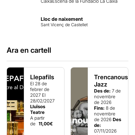
CaixaEscena de la Fundació La Caixa
Lloc de naixement
Sant Vicenç de Castellet
Ara en cartell
Llepafils
Trencanous-
El 28 de
Jazz
febrer de
Des de:
7 de
2027
El
novembre
28/02/2027
de 2026
Lluïsos
Fins:
8 de
Teatre
novembre
A partir
de 2026
Des
de
11,00€
de:
07/11/2026