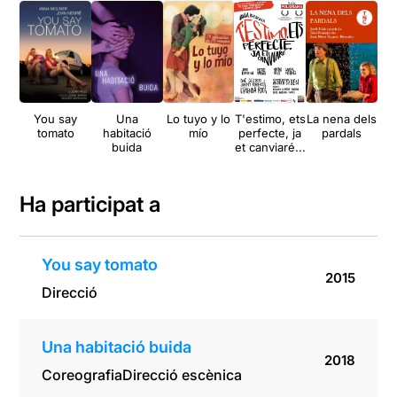
You say
Una
Lo tuyo y lo
T'estimo, ets
La nena dels
Ur
tomato
habitació
mío
perfecte, ja
pardals
buida
et canviaré...
Ha participat a
You say tomato
2015
Direcció
Una habitació buida
2018
Coreografia
Direcció escènica