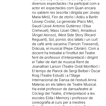
diversos espectacles i ha participat com a
actor en espectacles com Quan encara
no sabíem res (escrita i dirigida per Josep
Maria Miró), Flor de otoño i Adéu a Berlín
(Josep Costa), La generala (Paco Mir),
Gaudí (José Antonio Gutiérrez i Elisa
Creheuet), Mass (Joan Oller), Amadeus
(Àngel Alonso), West Side Story (Ricard
Reguant), Sol, poniol, dos tallats i un curt
de cafè amb sacarina (Tamzin Towsend),
Drácula, el musical (Pepe Cibrián). Com a
docent ha treballat a l’Institut del Teatre
fent de professor d’interpretació i dirigint
el Taller de 4art de musical Rent de
Joanathan Larson (Teatre Ovidi Montllor) i
El temps de Planck de Sergi Belbel i Òscar
Roig (Teatre Estudi) i a l’Stage
Internacional de Dansa de l’estudi Anna
Maleras en els tallers de Teatre Musical.
Ha estat professor de dansa/teatre al
Col.legi del Teatre, d’interpretació a les
escoles Eòlia i Memory i professor de
coreografia al curs per a mestres