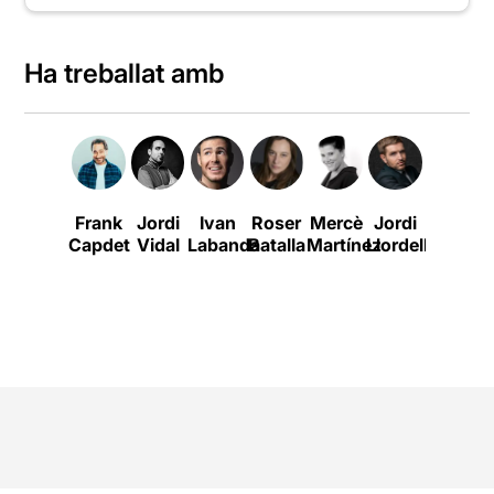
Ha treballat amb
Frank
Jordi
Ivan
Roser
Mercè
Jordi
Andreu
Capdet
Vidal
Labanda
Batalla
Martínez
Llordella
Gallén