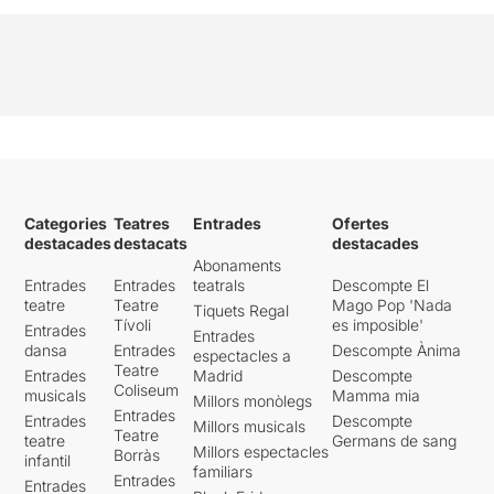
Categories
Teatres
Entrades
Ofertes
destacades
destacats
destacades
Abonaments
Entrades
Entrades
teatrals
Descompte El
teatre
Teatre
Mago Pop 'Nada
Tiquets Regal
Tívoli
es imposible'
Entrades
Entrades
dansa
Entrades
Descompte Ànima
espectacles a
Teatre
Entrades
Madrid
Descompte
Coliseum
musicals
Mamma mia
Millors monòlegs
Entrades
Entrades
Descompte
Millors musicals
Teatre
teatre
Germans de sang
Millors espectacles
Borràs
infantil
familiars
Entrades
Entrades