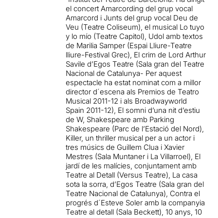
el concert Amarcording del grup vocal
Amarcord i Junts del grup vocal Deu de
Veu (Teatre Coliseum), el musical Lo tuyo
y lo mío (Teatre Capitol), Udol amb textos
de Marilia Samper (Espai Lliure-Teatre
lliure-Festival Grec), El crim de Lord Arthur
Savile d’Egos Teatre (Sala gran del Teatre
Nacional de Catalunya- Per aquest
espectacle ha estat nominat com a millor
director d´escena als Premios de Teatro
Musical 2011-12 i als Broadwayworld
Spain 2011-12), El somni d’una nit d’estiu
de W, Shakespeare amb Parking
Shakespeare (Parc de l’Estació del Nord),
Killer, un thriller musical per a un actor i
tres músics de Guillem Clua i Xavier
Mestres (Sala Muntaner i La Villarroel), El
jardí de les malícies, conjuntament amb
Teatre al Detall (Versus Teatre), La casa
sota la sorra, d’Egos Teatre (Sala gran del
Teatre Nacional de Catalunya), Contra el
progrés d´Esteve Soler amb la companyia
Teatre al detall (Sala Beckett), 10 anys, 10