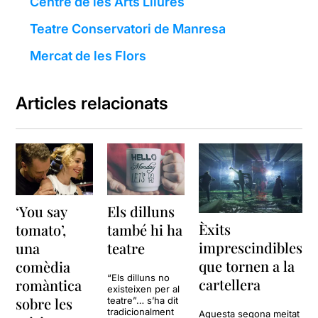
Centre de les Arts Lliures
Teatre Conservatori de Manresa
Mercat de les Flors
Articles relacionats
‘You say
Els dilluns
Èxits
tomato’,
també hi ha
imprescindibles
una
teatre
que tornen a la
comèdia
“Els dilluns no
cartellera
romàntica
existeixen per al
sobre les
teatre”… s’ha dit
tradicionalment
Aquesta segona meitat