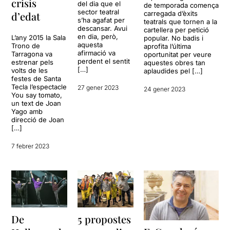
crisis
del dia que el
de temporada comença
sector teatral
carregada d’èxits
d’edat
s’ha agafat per
teatrals que tornen a la
descansar. Avui
cartellera per petició
en dia, però,
L’any 2015 la Sala
popular. No badis i
aquesta
Trono de
aprofita l’última
afirmació va
Tarragona va
oportunitat per veure
perdent el sentit
estrenar pels
aquestes obres tan
[…]
volts de les
aplaudides pel […]
festes de Santa
Tecla l’espectacle
27 gener 2023
24 gener 2023
You say tomato,
un text de Joan
Yago amb
direcció de Joan
[…]
7 febrer 2023
De
5 propostes