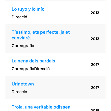
Lo tuyo y lo mío
2013
Direcció
T’estimo, ets perfecte, ja et
canviaré…
2013
Coreografia
La nena dels pardals
2017
Coreografia
Direcció
Urinetown
2017
Direcció
Troia, una veritable odissea!
2018