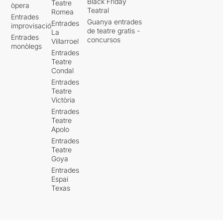
Black Friday
Teatre
òpera
Teatral
Romea
Entrades
Guanya entrades
Entrades
improvisació
de teatre gratis -
La
Entrades
concursos
Villarroel
monòlegs
Entrades
Teatre
Condal
Entrades
Teatre
Victòria
Entrades
Teatre
Apolo
Entrades
Teatre
Goya
Entrades
Espai
Texas