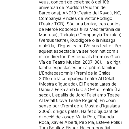
veus, concert de celebració del 10è
aniversari de l’Auditori (Auditori de
Barcelona), AND19 (Teatre del Raval), NO,
Companyia Vincles de Víctor Rodrigo
(Teatre TGB), Sóc una bruixa, tres contes
de Mercè Rodoreda (Fira Mediterrània de
Manresa), Trakatap (Companyia Trakatap)
(Versus teatre), Ruddigore o la nissaga
maleïda, d’Egos teatre (Versus teatre- Per
aquest espectacle va ser nominat com a
millor director d´escena als Premios Gran
Vía de Teatro Musical 2007-08). Ha dirigit
també espectacles per a públic familiar:
L’Endrapasomnis (Premi de la Crítica
2015) de la companyia Teatre Al Detall
(Mostra d’Igualada), El Planeta Lares de
Daniela Feixa amb la Cia Q-Ars Teatre (La
seca), Llepafils de Jordi Palet amb Teatre
Al Detall (Jove Teatre Regina), En Joan
sense por (Premi de la Mostra d’Igualada
2009), d’Egos petits. Ha fet d´ajudant de
direcció de Josep Maria Pou, Elisenda
Roca, Xavier Albertí, Pep Pla, Esteve Polls i
Tom Bentley-Fisher. Ha coreografiat