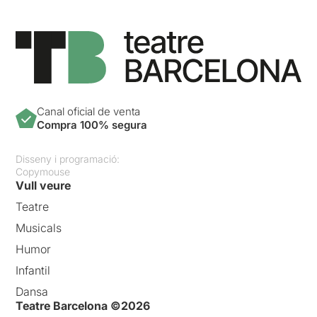
Canal oficial de venta
Compra 100% segura
Disseny i programació:
Copymouse
Vull veure
Teatre
Musicals
Humor
Infantil
Dansa
Teatre Barcelona ©2026