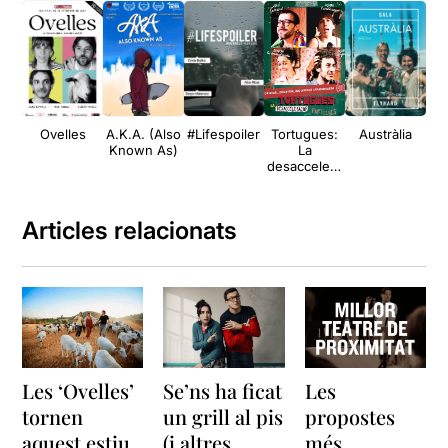
Ovelles
A.K.A. (Also
#Lifespoiler
Tortugues:
Austràlia
Lo
Known As)
La
desaccelera
ció de les
partícules
Articles relacionats
Les ‘Ovelles’
Se’ns ha ficat
Les
tornen
un grill al pis
propostes
aquest estiu
(i altres
més