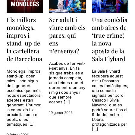
Els millors
Ser adult i
Una comèdia
monòlegs,
viure amb els
amb aires de
impros i
pares: qui
‘true crime’,
stand-up de
ens
la nova
la cartellera
n’ensenya?
aposta de la
de Barcelona
Sala Flyhard
Acabes de fer vint-
i-set anys. En fa
Monòlegs, impros,
La Sala Flyhard
sis que treballes a
stand-up, open
recupera aquest
jornada completa,
mics… són algun
estiu Passaran
amb feines que et
dels gèneres
coses fantàstiques,
duren entre un any
escènics que més
una comèdia
i mig i dos anys i
nous espectadors i
signada per Jordi
que sempre
adeptes estan
Casado i Sílvia
acabes […]
generant. L’humor,
Navarro, que es
la connexió i la
podrà veure fins al
19 gener 2026
proximitat amb el
9 de desembre.
públic o les
L’obra,
temàtiques […]
protagonitzada per
[…]
9 febrer 2026