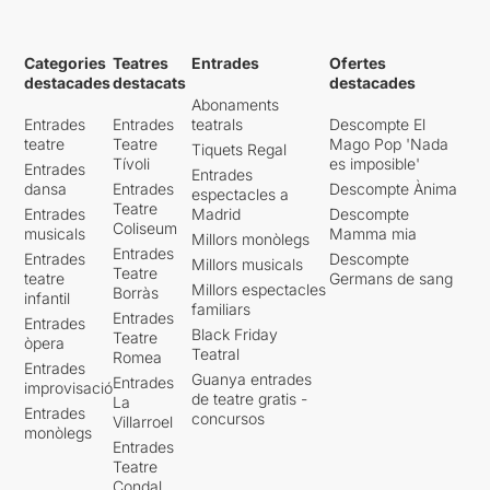
Categories
Teatres
Entrades
Ofertes
destacades
destacats
destacades
Abonaments
Entrades
Entrades
teatrals
Descompte El
teatre
Teatre
Mago Pop 'Nada
Tiquets Regal
Tívoli
es imposible'
Entrades
Entrades
dansa
Entrades
Descompte Ànima
espectacles a
Teatre
Entrades
Madrid
Descompte
Coliseum
musicals
Mamma mia
Millors monòlegs
Entrades
Entrades
Descompte
Millors musicals
Teatre
teatre
Germans de sang
Millors espectacles
Borràs
infantil
familiars
Entrades
Entrades
Black Friday
Teatre
òpera
Teatral
Romea
Entrades
Guanya entrades
Entrades
improvisació
de teatre gratis -
La
Entrades
concursos
Villarroel
monòlegs
Entrades
Teatre
Condal