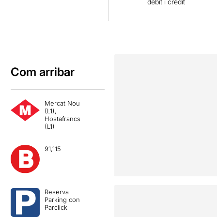
dèbit i crèdit
Com arribar
Mercat Nou
(L1),
Hostafrancs
(L1)
91,115
Reserva
Parking con
Parclick