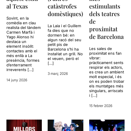
al Texas
catàstrofes
estimulants
domèstiques)
dels teatres
Sovint, en la
de
comèdia en clau
La Laia i el Guillem
proximitat
realista del tàndem
fa dies que no
Carmen Marfà i
de Barcelona
dormen bé: en
Yago Alonso hi
algun racó del seu
destaca un
petit pis de
element insòlit:
Les sales de
Barcelona s’hi ha
contactes amb el
proximitat ens fan
instal·lat un grill. No
més enllà a La
vibrar:
el veuen, però el
presència, formes
pràcticament sents
[…]
d’enterrament
respirar els actors,
irreverents […]
es crea un ambient
3 març 2026
molt especial, i és
14 juny 2026
on es poden trobar
els muntatges més
singulars, arriscats
i […]
15 febrer 2026