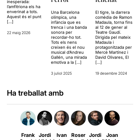
inesperada:
l’amfitriona els ha
enverinat a tots.
Una Barcelona
El tigre, la darrera
Aquest és el punt
olímpica, una
comèdia de Ramon
[…]
infància que es
Madaula, torna fins
trenca i una banda
al 12 de gener al
sonora per
Teatre Gaudí.
22 maig 2026
recordar-ho tot.
Dirigida pel mateix
Tots els nens
Madaula i
creixen és el nou
protagonitzada per
musical d’Andreu
Mercè Martínez i
Gallén, una mirada
David Olivares, El
emotiva a la […]
[…]
3 juliol 2025
19 desembre 2024
Ha treballat amb
Frank
Jordi
Ivan
Roser
Jordi
Joan
Andreu