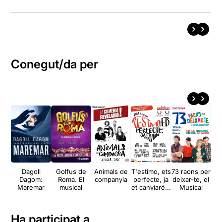
Conegut/da per
Dagoll
Golfus de
Animals de
T'estimo, ets
73 raons per
T'
Dagom:
Roma. El
companyia
perfecte, ja
deixar-te, el
h
Maremar
musical
et canviaré...
Musical
Ha participat a