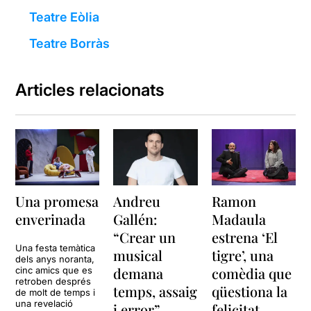
Teatre Eòlia
Teatre Borràs
Articles relacionats
Una promesa
Andreu
Ramon
enverinada
Gallén:
Madaula
“Crear un
estrena ‘El
Una festa temàtica
musical
tigre’, una
dels anys noranta,
demana
comèdia que
cinc amics que es
retroben després
temps, assaig
qüestiona la
de molt de temps i
una revelació
i error”
felicitat