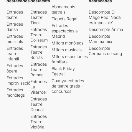
destacades
destacats
destacades
Abonaments
Entrades
Entrades
teatrals
Descompte El
teatre
Teatre
Mago Pop 'Nada
Tiquets Regal
Tívoli
es imposible'
Entrades
Entrades
dansa
Entrades
Descompte Ànima
espectacles a
Teatre
Entrades
Madrid
Descompte
Coliseum
musicals
Mamma mia
Millors monòlegs
Entrades
Entrades
Descompte
Millors musicals
Teatre
teatre
Germans de sang
Millors espectacles
Borràs
infantil
familiars
Entrades
Entrades
Black Friday
Teatre
òpera
Teatral
Romea
Entrades
Guanya entrades
Entrades
improvisació
de teatre gratis -
La
Entrades
concursos
Villarroel
monòlegs
Entrades
Teatre
Condal
Entrades
Teatre
Victòria