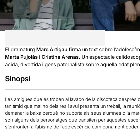
El dramaturg
Marc Artigau
firma un text sobre l’adolescèn
Marta Pujolàs
i
Cristina Arenas.
Un espectacle calidoscòp
àcida, divertida i gens paternalista sobre aquella edat plen
Sinopsi
Les amigues que es troben al lavabo de la discoteca després d
tan tímid que mai no deia res i avui presenta un treball, la reu
demanar la baixa perquè no suporta als seus alumnes o la mare qu
són alguns dels personatges que transiten per aquestes esce
s’enfronten a l’abisme de l’adolescència com bonament poden…