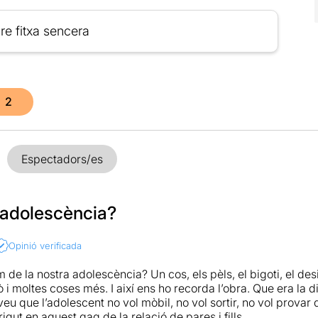
re fitxa sencera
2
Espectadors/es
’adolescència?
Opinió verificada
de la nostra adolescència? Un cos, els pèls, el bigoti, el desig
ò i moltes coses més. I així ens ho recorda l’obra. Que era la di
veu que l’adolescent no vol mòbil, no vol sortir, no vol prova
gut en aquest gag de la relació de pares i fills.