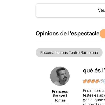
Veu
Opinions de l'espectacle
Recomanacions Teatre Barcelona
què és l
Ens recordem 
Francesc
festes és aix
Esteve i
genial quan 
Tomàs
papers hem ri