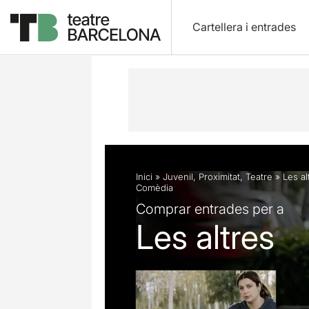
Cartellera i entrades
Descripció
Fitxa artística
Opinion
Inici
»
Juvenil
,
Proximitat
,
Teatre
»
Les al
Comèdia
Comprar entrades per a
Les altres