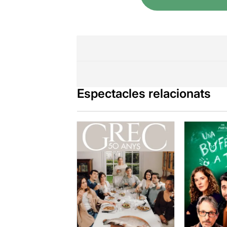
Recomanar aq
moment van 
Podeu veure
Espectacles relacionats