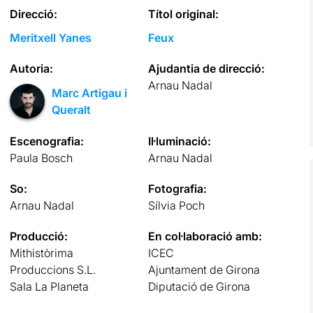
Direcció:
Títol original:
Meritxell Yanes
Feux
Autoria:
Ajudantia de direcció:
Arnau Nadal
Marc Artigau i
Queralt
Escenografia:
Il·luminació:
Paula Bosch
Arnau Nadal
So:
Fotografia:
Arnau Nadal
Sílvia Poch
Producció:
En col·laboració amb:
Mithistòrima
ICEC
Produccions S.L.
Ajuntament de Girona
Sala La Planeta
Diputació de Girona