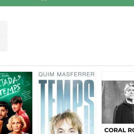
uesta obra, és poc. I tant que la recomano, per als adolescen
ser adolescents. Teniu una bona estona assegurada.
 la
resta de la meva opinió a l'enllaç