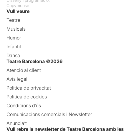
Disseny i programació:
Copymouse
L’escenografia és una part
Vull veure
també important d’aquesta
Teatre
producció que juga amb la
música, els colors i els
Musicals
detalls del banquet
de
Humor
noces i va modelant una
festa que deixa un regust
Infantil
amarg, al mateix temps que
Dansa
fa comprovar als déus que,
Teatre Barcelona ©2026
al final, la seva eternitat no
dista tant de les vides dels
Atenció al client
absurds mortals.
Avís legal
Política de privacitat
Política de cookies
Condicions d’ús
Comunicacions comercials i Newsletter
Anuncia’t
Vull rebre la newsletter de Teatre Barcelona amb les