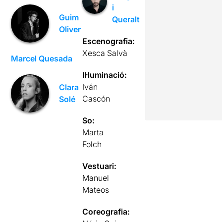
i
Guim
Queralt
Oliver
Escenografia:
Xesca Salvà
Marcel Quesada
Il·luminació:
Iván
Clara
Cascón
Solé
So:
Marta
Folch
Vestuari:
Manuel
Mateos
Coreografia: