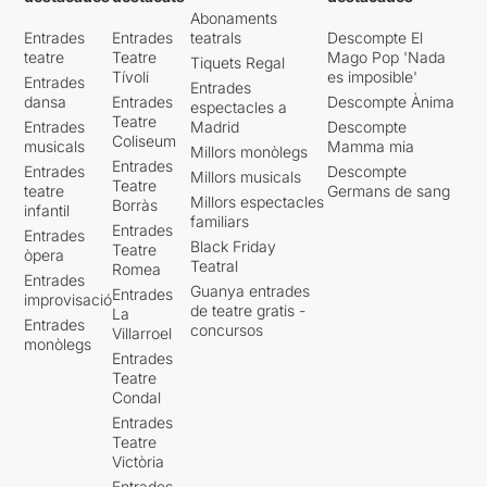
narrativa general de la
Abonaments
trencar amb els
producció. Es nota que
Entrades
Entrades
teatrals
Descompte El
convencionalismes.
apassionen aquests capítols
teatre
Teatre
Mago Pop 'Nada
Tiquets Regal
de l’antiguitat, però no es té
Tívoli
es imposible'
Entrades
Enhorabona!
Entrades
cura en fer-los partícips de
dansa
Entrades
Descompte Ànima
espectacles a
la història i seria millor
Teatre
Entrades
Madrid
Descompte
haver-los deixat fora del
Coliseum
musicals
Mamma mia
Millors monòlegs
text. Dona la sensació en
Entrades
Entrades
Descompte
Millors musicals
algunes ocasions que es
Teatre
teatre
Germans de sang
volen tocar molts temes i
Millors espectacles
Borràs
infantil
això fa perdre, en part, la
familiars
Entrades
Entrades
magnitud que tindria
Black Friday
Teatre
òpera
centrar-se només en un
Teatral
Romea
Entrades
parell.
Guanya entrades
Entrades
improvisació
de teatre gratis -
La
Entrades
En aquesta voluntat de voler
concursos
Villarroel
monòlegs
apropar els joves al text y el
Entrades
seu missatge, també
Teatre
s’introdueix una mica de
Condal
metateatre, els propis déus
Entrades
en realitat son actors i
Teatre
actrius preparant el
Victòria
muntatge que s’està veient.
Entrades