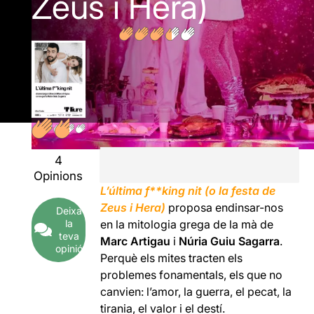
Zeus i Hera)
4
Opinions
L’última f**king nit (o la festa de
Zeus i Hera)
proposa endinsar-nos
Deixa
la
en la
mitologia grega de la mà de
teva
Marc Artigau
i
Núria Guiu Sagarra
.
opinió
Perquè els mites tracten els
problemes fonamentals, els que no
canvien: l’amor, la guerra, el pecat, la
tirania, el valor i el destí.