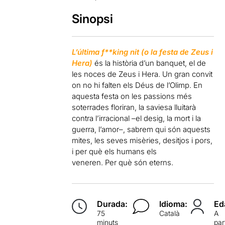
Sinopsi
L’última f**king nit (o la festa de Zeus i
Hera)
és la història d’un banquet, el de
les noces de Zeus i Hera. Un gran convit
on no hi falten els Déus de l’Olimp. En
aquesta festa on les passions més
soterrades floriran, la saviesa lluitarà
contra l’irracional –el desig, la mort i la
guerra, l’amor–, sabrem qui són aquests
mites, les seves misèries, desitjos i pors,
i per què els humans els
veneren. Per què són eterns.
Durada:
Idioma:
Ed
75
Català
A
minuts
par