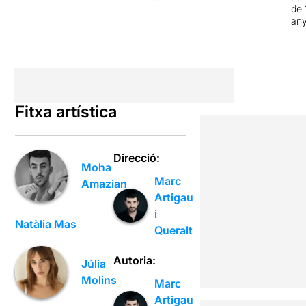
de 
an
Fitxa artística
Direcció:
Moha
Marc
Amazian
Artigau
i
Natàlia Mas
Queralt
Autoria:
Júlia
Molins
Marc
Artigau