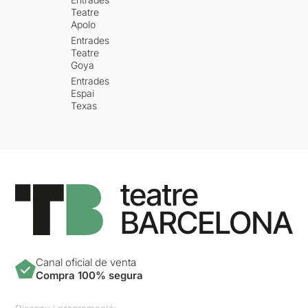
Té la seva gràcia, però
Teatre
també enreda i confon més
Apolo
la trama.
Entrades
Teatre
Goya
Els i les intèrprets es deixen
la pell abans fins i tot que
Entrades
l’espectadora entri a la sala.
Espai
Texas
I és en aquest precís
moment que
els
protagonistes d’aquesta
història arrosseguen al
públic a la seva narrativa
des de l’instant que passen
la porta
. Aquesta
immersió
en la intensitat i la força
que desprenen
només
començar s’allarga durant
tota l’obra i és el que
manté
enganxada a l’espectadora
.
Canal oficial de venta
La força, les ganes i el desig
Compra 100% segura
per connectar entre ells
mateixos i el públic.