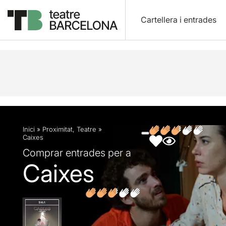
Cartellera i entrades
Descripció
Fitxa artística
Fotos i vídeos
Opin
Inici
»
Proximitat
,
Teatre
»
Caixes
Comprar entrades per a
Caixes