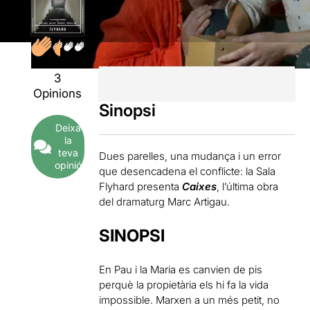
3
Opinions
Sinopsi
Deixa
la
teva
Dues parelles, una mudança i un error
opinió
que desencadena el conflicte: la Sala
Flyhard presenta
Caixes
, l’última obra
del dramaturg Marc Artigau.
SINOPSI
En Pau i la Maria es canvien de pis
perquè la propietària els hi fa la vida
impossible. Marxen a un més petit, no