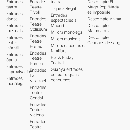
Entrades
Entrades
teatrals
Descompte El
teatre
Teatre
Mago Pop 'Nada
Tiquets Regal
Tívoli
es imposible'
Entrades
Entrades
dansa
Entrades
Descompte Ànima
espectacles a
Teatre
Entrades
Madrid
Descompte
Coliseum
musicals
Mamma mia
Millors monòlegs
Entrades
Entrades
Descompte
Millors musicals
Teatre
teatre
Germans de sang
Millors espectacles
Borràs
infantil
familiars
Entrades
Entrades
Black Friday
Teatre
òpera
Teatral
Romea
Entrades
Guanya entrades
Entrades
improvisació
de teatre gratis -
La
Entrades
concursos
Villarroel
monòlegs
Entrades
Teatre
Condal
Entrades
Teatre
Victòria
Entrades
Teatre