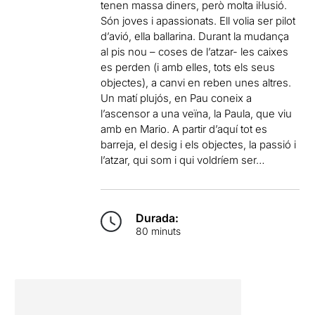
tenen massa diners, però molta il·lusió.
Són joves i apassionats. Ell volia ser pilot
d’avió, ella ballarina. Durant la mudança
al pis nou – coses de l’atzar- les caixes
es perden (i amb elles, tots els seus
objectes), a canvi en reben unes altres.
Un matí plujós, en Pau coneix a
l’ascensor a una veïna, la Paula, que viu
amb en Mario. A partir d’aquí tot es
barreja, el desig i els objectes, la passió i
l’atzar, qui som i qui voldríem ser…
Durada:
80 minuts