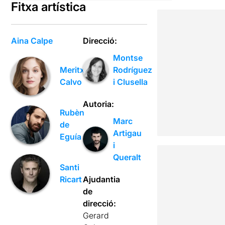
Fitxa artística
Aina Calpe
Direcció:
Montse
Rodríguez
Meritxell
i Clusella
Calvo
Autoria:
Rubèn
Marc
de
Artigau
Eguía
i
Queralt
Santi
Ajudantia
Ricart
de
direcció:
Gerard