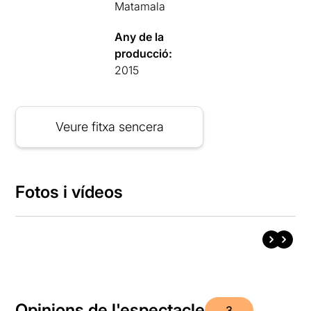
Matamala
Any de la
producció:
2015
Veure fitxa sencera
Fotos i vídeos
Opinions de l'espectacle
3