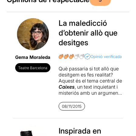
La maledicció
d’obtenir allò que
desitges
Opinió verificada
Gema Moraleda
Teatre Barcelona
Què passaria si tot allò que
desitgem es fes realitat?
Aquest és el tema central de
Caixes
, un text inquietant i
misteriós amb un argument
hereu de la millor ciència
ficció fantàstica. Amb un
08/11/2015
intel·ligent joc de miralls,
Caixes
ens presenta dues
parelles amb trajectòries
paral·leles. Potser massa.
Inspirada en