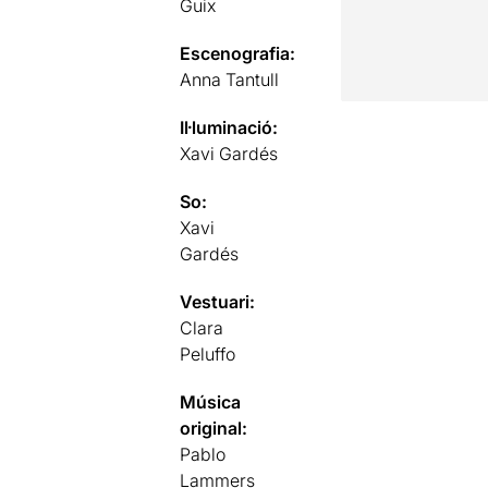
Guix
Escenografia:
Anna Tantull
Il·luminació:
Xavi Gardés
So:
Xavi
Gardés
Vestuari:
Clara
Peluffo
Música
original:
Pablo
Lammers