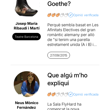
Goethe?
Amb unes bones
interpretacions i una posada
en escena original i solvent,
Opinió verificada
Caixes
és una d'aquelles
Josep Maria
històries que entretenen i fan
Perquè sembla basat en Les
Ribaudí i Martí
pensar. Un encert.
Afinitats Electives del gran
romàntic alemany per allò
Teatre Barcelona
Més informació a Somnis
de "si tenim una parella
de teatre
estretament unida (A i B) i
apareix una altra que es
comporta d'igual manera (C
27/09/2015
i D), aleshores A es llençarà
sobre D i C sobre B".
Plantejament interessant
però no ha acabat
Que algú m’ho
d'arrodonir. Alguna cosa
expliqui
grinyola; de vegades el
tempo, de vegades que no
tots els caps estan ben
Opinió verificada
lligats. per culpa d'això les
Neus Mònico
actuacions se'n
La Sala FlyHard ha
Fernández
ressenteixen. Tot i així l'obra
començat la nova