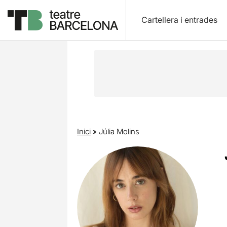
Cartellera i entrades
Inici
»
Júlia Molins