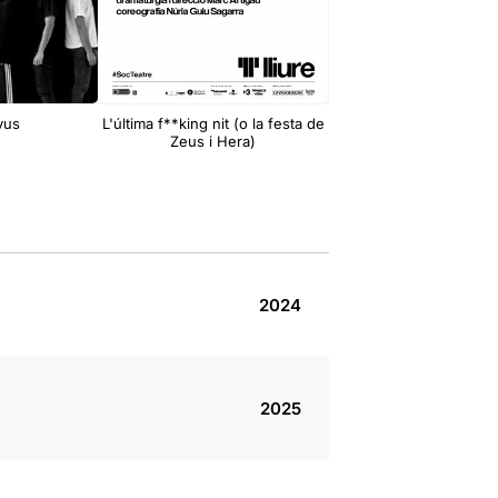
vus
L'última f**king nit (o la festa de
Todas las flore
Zeus i Hera)
2024
2025