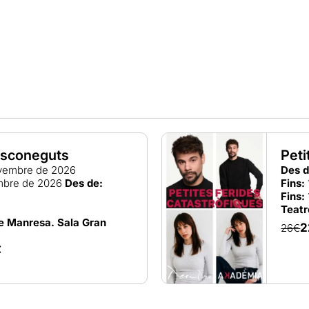
esconeguts
Peti
vembre de 2026
Des d
mbre de 2026
Des de:
Fins:
Fins:
Teat
de Manresa. Sala Gran
2
26€
€