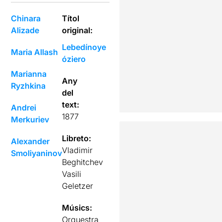
Chinara
Títol
Alizade
original:
Lebedínoye
Maria Allash
óziero
Marianna
Any
Ryzhkina
del
text:
Andrei
1877
Merkuriev
Libreto:
Alexander
Vladimir
Smoliyaninov
Beghitchev
Vasili
Geletzer
Músics:
Orquestra