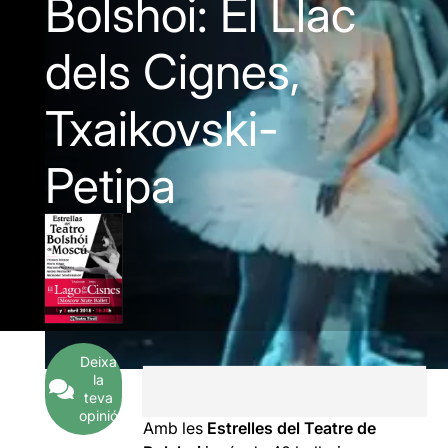
Bolshoi: El Llac
dels Cignes,
Txaikovski-
Petipa
Deixa
la
teva
opinió
Amb les
Estrelles del Teatre de