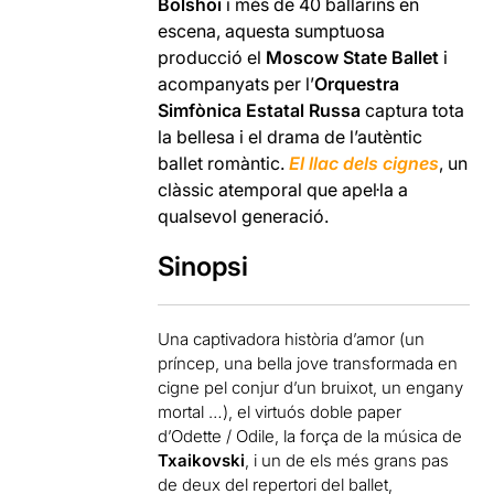
Bolshoi
i més de 40 ballarins en
escena, aquesta sumptuosa
producció el
Moscow State Ballet
i
acompanyats per l’
Orquestra
Simfònica Estatal Russa
captura tota
la bellesa i el drama de l’autèntic
ballet romàntic.
El llac dels cignes
, un
clàssic atemporal que apel·la a
qualsevol generació.
Sinopsi
Una captivadora història d’amor (un
príncep, una bella jove transformada en
cigne pel conjur d’un bruixot, un engany
mortal …), el virtuós doble paper
d’Odette / Odile, la força de la música de
Txaikovski
, i un de els més grans pas
de deux del repertori del ballet,