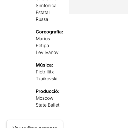
Simfònica
Estatal
Russa
Coreografia:
Marius
Petipa
Lev Ivanov
Música:
Piotr Ilitx
Txaikovski
Producció:
Moscow
State Ballet