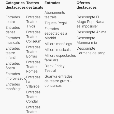
Categories
Teatres
Entrades
Ofertes
destacades
destacats
destacades
Abonaments
Entrades
Entrades
teatrals
Descompte El
teatre
Teatre
Mago Pop 'Nada
Tiquets Regal
Tívoli
es imposible'
Entrades
Entrades
dansa
Entrades
Descompte Ànima
espectacles a
Teatre
Entrades
Madrid
Descompte
Coliseum
musicals
Mamma mia
Millors monòlegs
Entrades
Entrades
Descompte
Millors musicals
Teatre
teatre
Germans de sang
Millors espectacles
Borràs
infantil
familiars
Entrades
Entrades
Black Friday
Teatre
òpera
Teatral
Romea
Entrades
Guanya entrades
Entrades
improvisació
de teatre gratis -
La
Entrades
concursos
Villarroel
monòlegs
Entrades
Teatre
Condal
Entrades
Teatre