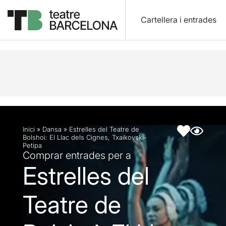
Cartellera i entrades
Descripció
Fitxa artística
Fotos i vídeos
Inici
»
Dansa
»
Estrelles del Teatre de
Bolshoi: El Llac dels Cignes, Txaikovski-
Petipa
Comprar entrades per a
Estrelles del
Teatre de