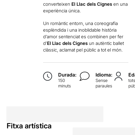
converteixen
El Llac dels Cignes
en una
experiència única.
Un romàntic entorn, una coreografia
esplèndida i una inoblidable història
d’amor sentenciat es combinen per fer
d’
El Llac dels Cignes
un autèntic ballet
clàssic, aclamat pel públic a tot el món.
Durada:
Idioma:
Ed
150
Sense
tot
minuts
paraules
púb
Fitxa artística