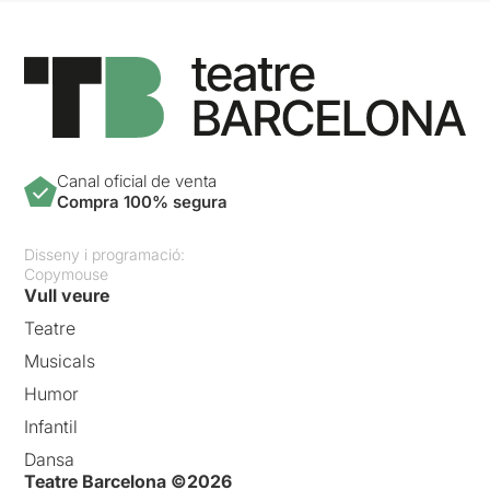
Canal oficial de venta
Compra 100% segura
Disseny i programació:
Copymouse
Vull veure
Teatre
Musicals
Humor
Infantil
Dansa
Teatre Barcelona ©2026