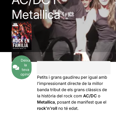
Metallica
Deixa
la
teva
opinió
Petits i grans gaudireu per igual amb
l’impressionant directe de la millor
banda tribut de els grans clàssics de
la història del rock com
AC/DC
o
Metallica
, posant de manifest que el
rock’n’roll
no té edat.