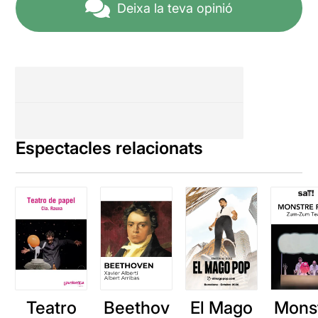
Deixa la teva opinió
Espectacles relacionats
Teatro
Beethov
El Mago
Mons