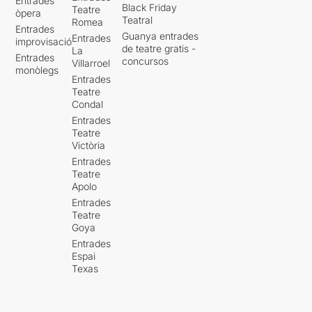
Entrades
Black Friday
Teatre
òpera
Teatral
Romea
Entrades
Guanya entrades
Entrades
improvisació
de teatre gratis -
La
Entrades
concursos
Villarroel
monòlegs
Entrades
Teatre
Condal
Entrades
Teatre
Victòria
Entrades
Teatre
Apolo
Entrades
Teatre
Goya
Entrades
Espai
Texas