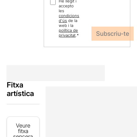
He llegit i
accepto
les
condicions
d'ús
de la
web i la
política de
privacitat
.
*
Fitxa
artística
Veure
fitxa
sencera