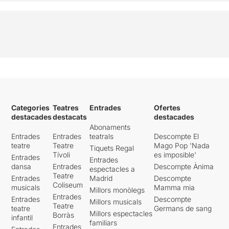
Categories
Teatres
Entrades
Ofertes
destacades
destacats
destacades
Abonaments
Entrades
Entrades
teatrals
Descompte El
teatre
Teatre
Mago Pop 'Nada
Tiquets Regal
Tívoli
es imposible'
Entrades
Entrades
dansa
Entrades
Descompte Ànima
espectacles a
Teatre
Entrades
Madrid
Descompte
Coliseum
musicals
Mamma mia
Millors monòlegs
Entrades
Entrades
Descompte
Millors musicals
Teatre
teatre
Germans de sang
Millors espectacles
Borràs
infantil
familiars
Entrades