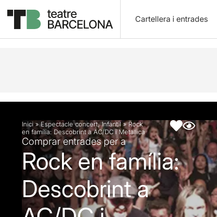
Cartellera i entrades
Descripció
Fitxa artística
Inici
»
Espectacle concert
,
Infantil
»
Rock
en família: Descobrint a AC/DC i Metallica
Comprar entrades per a
Rock en família:
Descobrint a
AC/DC i