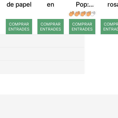
de papel
en
Pop:
ros
Nada es
imposibl
COMPRAR
COMPRAR
COMPRAR
COMP
e
ENTRADES
ENTRADES
ENTRADES
ENTRA