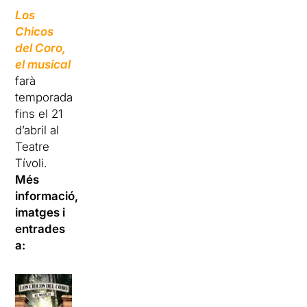
Los
Chicos
del Coro,
el musical
farà
temporada
fins el 21
d’abril al
Teatre
Tívoli.
Més
informació,
imatges i
entrades
a: