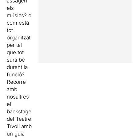
assagen
els
músics? o
com està
tot
organitzat
per tal
que tot
surti bé
durant la
funció?
Recorre
amb
nosaltres
el
backstage
del Teatre
Tívoli amb
un guia