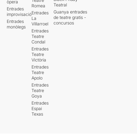
Teatre
òpera
Teatral
Romea
Entrades
Guanya entrades
Entrades
improvisació
de teatre gratis -
La
Entrades
concursos
Villarroel
monòlegs
Entrades
Teatre
Condal
Entrades
Teatre
Victòria
Entrades
Teatre
Apolo
Entrades
Teatre
Goya
Entrades
Espai
Texas