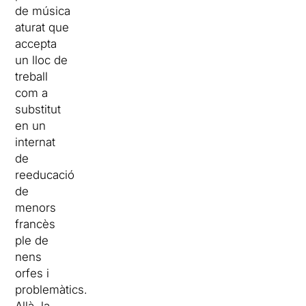
de música
aturat que
accepta
un lloc de
treball
com a
substitut
en un
internat
de
reeducació
de
menors
francès
ple de
nens
orfes i
problemàtics.