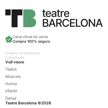
Canal oficial de venta
Compra 100% segura
Disseny i programació:
Copymouse
Vull veure
Teatre
Musicals
Humor
Infantil
Dansa
Teatre Barcelona ©2026