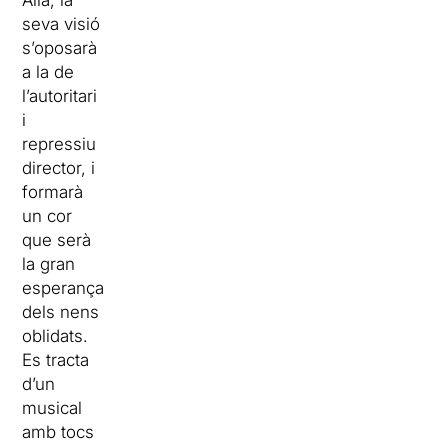
Allà, la
seva visió
s’oposarà
a la de
l’autoritari
i
repressiu
director, i
formarà
un cor
que serà
la gran
esperança
dels nens
oblidats.
Es tracta
d’un
musical
amb tocs