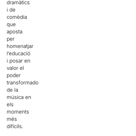
dramàtics
i de
comèdia
que
aposta
per
homenatjar
l’educació
i posar en
valor el
poder
transformador
de la
música en
els
moments
més
difícils.