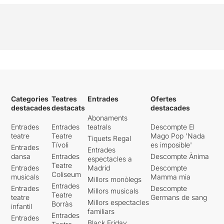
Categories
Teatres
Entrades
Ofertes
destacades
destacats
destacades
Abonaments
Entrades
Entrades
teatrals
Descompte El
teatre
Teatre
Mago Pop 'Nada
Tiquets Regal
Tívoli
es imposible'
Entrades
Entrades
dansa
Entrades
Descompte Ànima
espectacles a
Teatre
Entrades
Madrid
Descompte
Coliseum
musicals
Mamma mia
Millors monòlegs
Entrades
Entrades
Descompte
Millors musicals
Teatre
teatre
Germans de sang
Millors espectacles
Borràs
infantil
familiars
Entrades
Entrades
Black Friday