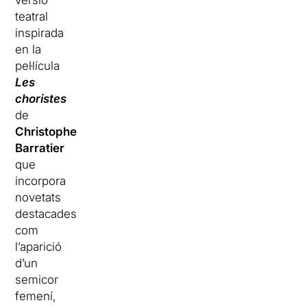
versió
teatral
inspirada
en la
pel·lícula
Les
choristes
de
Christophe
Barratier
que
incorpora
novetats
destacades
com
l’aparició
d’un
semicor
femení,