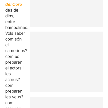
del Coro
des de
dins,
entre
bambolines.
Vols saber
com són
el
camerinos?
com es
preparen
el actors i
les
actrius?
com
preparen
les veus?
com