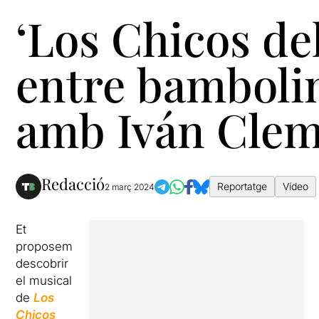
‘Los Chicos de
entre bamboli
amb Iván Cle
Redacció
Reportatge
Vídeo
2 març 2024
Et
proposem
descobrir
el musical
de
Los
Chicos