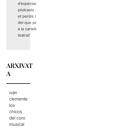
d’espectacles,
pòdcasts… No
et perdis res
del que passa
a la cartellera
teatral!
ARXIVAT
A
iván
clemente
los
chicos
del coro
musical