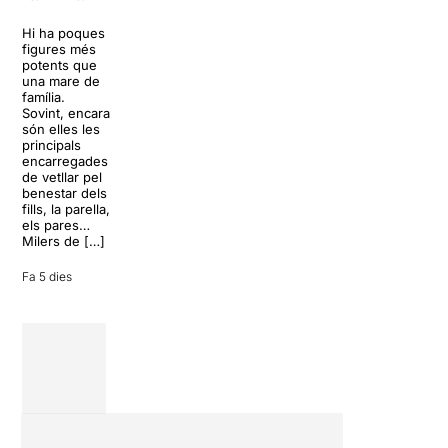
aquest estiu
dels Von
una de les
Trapp.
Hi ha poques
formacions de
Sonrisas y
figures més
percussió
lágrimas, un
potents que
japonesa més
dels grans
una mare de
internacionals:
clàssics de la
família.
Yamato, el
història del
Sovint, encara
grup fundat
teatre musical,
són elles les
l’any 1993 per
arribarà al
principals
Masa Ogawa
Teatre Apolo
encarregades
a Asuka-mura,
del 17 al […]
de vetllar pel
a la […]
benestar dels
27 juliol 2026
fills, la parella,
24 juliol 2026
els pares…
Milers de […]
Fa 5 dies