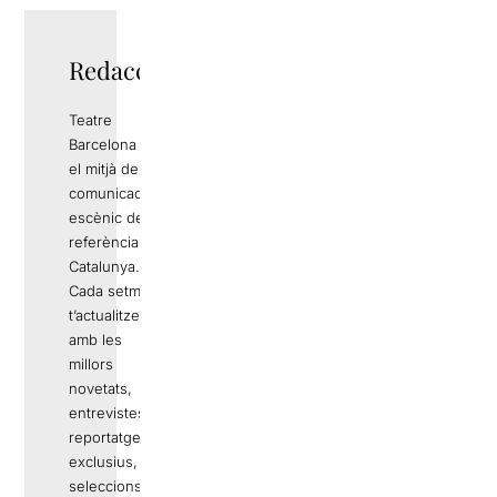
Redacció
Teatre
Barcelona és
el mitjà de
comunicació
escènic de
referència a
Catalunya.
Cada setmana
t’actualitzem
amb les
millors
novetats,
entrevistes,
reportatges
exclusius,
seleccions