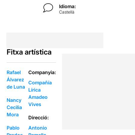
Idioma:
Castellà
Fitxa artística
Rafael
Companyia:
Álvarez
Compañía
de Luna
Lírica
Amadeo
Nancy
Vives
Cecilia
Mora
Direcció:
Pablo
Antonio