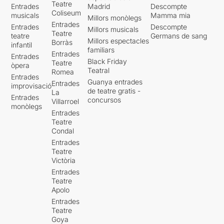
Teatre
Entrades
Madrid
Descompte
Coliseum
musicals
Mamma mia
Millors monòlegs
Entrades
Entrades
Descompte
Millors musicals
Teatre
teatre
Germans de sang
Millors espectacles
Borràs
infantil
familiars
Entrades
Entrades
Black Friday
Teatre
òpera
Teatral
Romea
Entrades
Guanya entrades
Entrades
improvisació
de teatre gratis -
La
Entrades
concursos
Villarroel
monòlegs
Entrades
Teatre
Condal
Entrades
Teatre
Victòria
Entrades
Teatre
Apolo
Entrades
Teatre
Goya