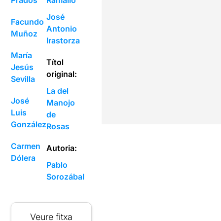
Prados
Ramallo
José
Facundo
Antonio
Muñoz
Irastorza
María
Títol
Jesús
original:
Sevilla
La del
José
Manojo
Luis
de
González
Rosas
Carmen
Autoria:
Dólera
Pablo
Sorozábal
Veure fitxa