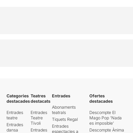
Categories
Teatres
Entrades
Ofertes
destacades
destacats
destacades
Abonaments
Entrades
Entrades
teatrals
Descompte El
teatre
Teatre
Mago Pop 'Nada
Tiquets Regal
Tívoli
es imposible'
Entrades
Entrades
dansa
Entrades
Descompte Ànima
espectacles a