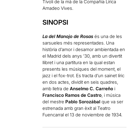
Tívoli de la mà de la Compañía Lírica
Amadeo Vives.
SINOPSI
La del Manojo de Rosas
és una de les
sarsueles més representades. Una
història d’amor i desamor ambientada en
el Madrid dels anys ’30, amb un divertit
llibret i una partitura en la qual estan
presents les músiques del moment, el
jazz i el fox-trot. Es tracta d’un sainet líric
en dos actes, dividit en seis quadres,
amb lletra de
Anselmo C. Carreño
i
Francisco Ramos de Castro
, i música
del mestre
Pablo Sorozábal
que va ser
estrenada amb gran èxit al Teatro
Fuencarral el 13 de noviembre de 1934.