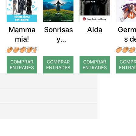
Mamma
Sonrisas
Aida
Germ
mia!
y
s d
lágrimas
san
COMPRAR
COMPRAR
COMPRAR
COMP
ENTRADES
ENTRADES
ENTRADES
ENTRA