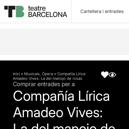
Cartellera i entrades
Descripció
Fitxa artística
Inici
»
Musicals
,
Òpera
»
Compañía Lírica
Amadeo Vives: La del manojo de rosas
Comprar entrades per a
Compañía Lírica
Amadeo Vives:
La del manojo de