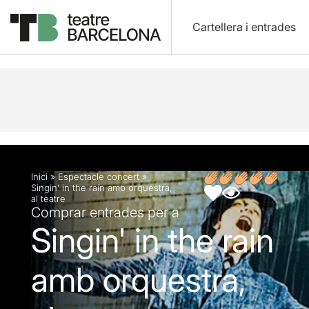
Cartellera i entrades
Descripció
Fitxa artística
Inici
»
Espectacle concert
»
Singin’ in the rain amb orquestra,
al teatre
Comprar entrades per a
Singin' in the rain
amb orquestra,