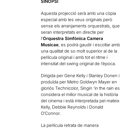
SINOPSI
Aquesta projecció serà amb una còpia
especial amb les veus originals però
sense els arranjaments orquestrals, que
seran interpretats en directe per
l’
Orquestra Simfònica Camera
Musicae
, es podrà gaudir i escoltar amb
una qualitat de so molt superior al de la
pel·lícula original i amb tot el ritme i
intensitat del swing original de l’època.
Dirigida per Gene Kelly i Stanley Donen i
produïda per Metro Goldwyn Mayer en
gloriós Technicolor, Singin ‘in the rain es
considera el millor musical de la història
del cinema i està interpretada pel mateix
Kelly, Debbie Reynolds i Donald
O’Connor.
La pel·lícula retrata de manera