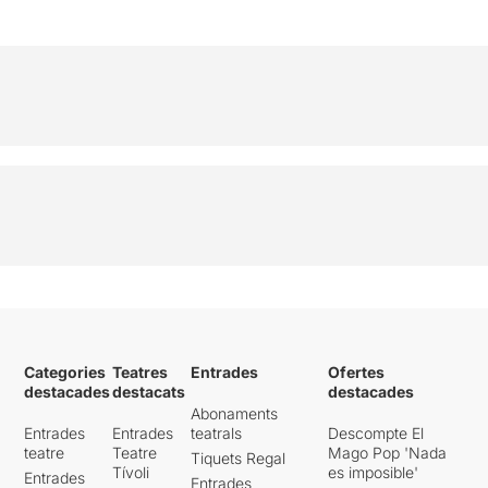
Categories
Teatres
Entrades
Ofertes
destacades
destacats
destacades
Abonaments
Entrades
Entrades
teatrals
Descompte El
teatre
Teatre
Mago Pop 'Nada
Tiquets Regal
Tívoli
es imposible'
Entrades
Entrades