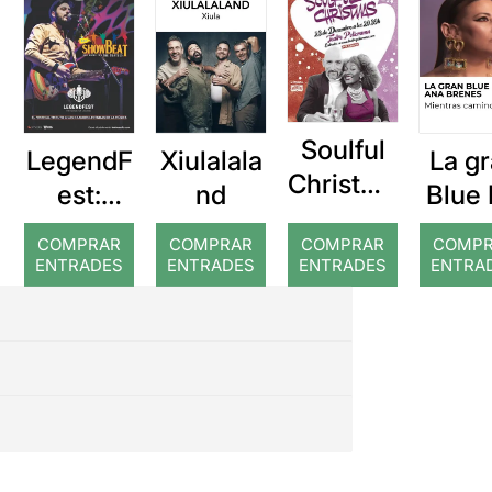
Soulful
LegendF
Xiulalala
La g
Christma
est:
nd
Blue 
s
Showbe
de A
COMPRAR
COMPRAR
COMPRAR
COMP
at. Una
Bren
ENTRADES
ENTRADES
ENTRADES
ENTRA
nit amb
els
Beatles