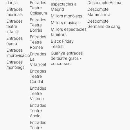
dansa
Entrades
Descompte Ànima
espectacles a
Teatre
Entrades
Madrid
Descompte
Coliseum
musicals
Mamma mia
Millors monòlegs
Entrades
Entrades
Descompte
Millors musicals
Teatre
teatre
Germans de sang
Millors espectacles
Borràs
infantil
familiars
Entrades
Entrades
Black Friday
Teatre
òpera
Teatral
Romea
Entrades
Guanya entrades
Entrades
improvisació
de teatre gratis -
La
Entrades
concursos
Villarroel
monòlegs
Entrades
Teatre
Condal
Entrades
Teatre
Victòria
Entrades
Teatre
Apolo
Entrades
Teatre