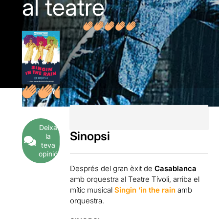
al teatre
Deixa
Sinopsi
la
teva
opinió
Després del gran èxit de
Casablanca
amb orquestra al Teatre Tívoli, arriba el
mític musical
Singin ‘in the rain
amb
orquestra.