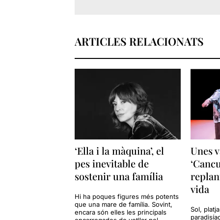
ARTICLES RELACIONATS
‘Ella i la màquina’, el
Unes v
pes inevitable de
‘Cancu
sostenir una família
replan
vida
Hi ha poques figures més potents
que una mare de família. Sovint,
Sol, platj
encara són elles les principals
paradisía