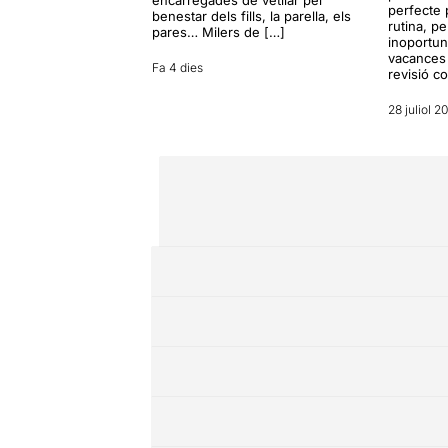
encarregades de vetllar pel
perfecte 
benestar dels fills, la parella, els
rutina, p
pares… Milers de […]
inoportun
vacances 
Fa 4 dies
revisió c
28 juliol 2