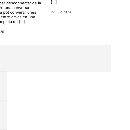
[…]
per desconnectar de la
erò una conversa
a pot convertir unes
27 juliol 2026
entre amics en una
ompleta de […]
026