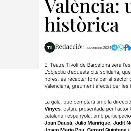
València: 
històrica
Redacció
14 novembre 2024
El Teatre Tívoli de Barcelona serà l’e
L’objectiu d’aquesta cita solidària, q
hores, és recaptar fons per al sector
Valenciana, greument afectat per les
La gala, que comptarà amb la direcci
Vinyes
, estarà presentada per l’actor
catalana i espanyola, amb participac
Joan Dausà
,
Julio Manrique
,
Judit 
Josep Maria Pou
,
Gerard Quintana
i