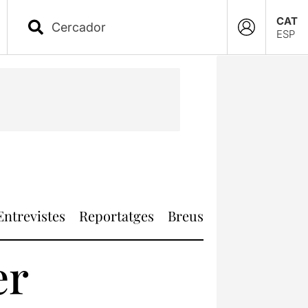
CAT
ESP
Entrevistes
Reportatges
Breus
er