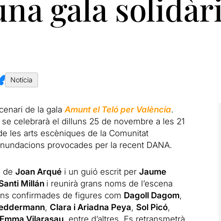
una gala solidàr
Notícia
scenari de la gala
Amunt el Teló per València
.
ue se celebrarà el dilluns 25 de novembre a les 21
 de les arts escèniques de la Comunitat
 inundacions provocades per la recent DANA.
ó de
Joan Arqué
i un guió escrit per
Jaume
Santi Millán
i reunirà grans noms de l’escena
ions confirmades de figures com
Dagoll Dagom
,
Neddermann
,
Clara i Ariadna Peya
,
Sol Picó
,
Emma Vilarasau
, entre d’altres. Es retransmetrà