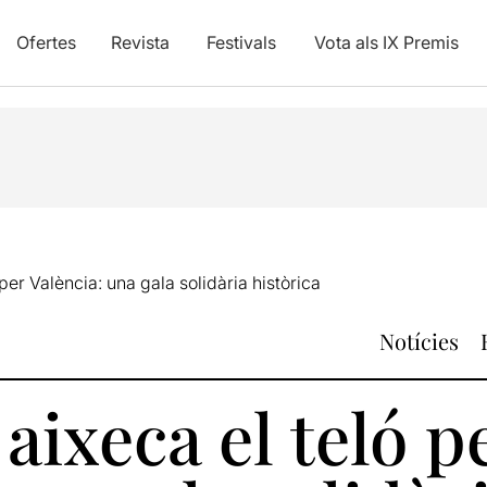
Ofertes
Revista
Festivals
Vota als IX Premis
per València: una gala solidària històrica
Notícies
aixeca el teló p