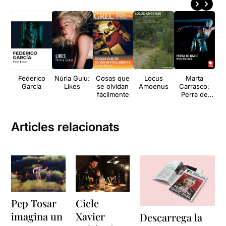
Federico
Núria Guiu:
Cosas que
Locus
Marta
Ag
García
Likes
se olvidan
Amoenus
Carrasco:
fácilmente
Perra de
S
nadie
Articles relacionats
Pep Tosar
Cicle
imagina un
Xavier
Descarrega la