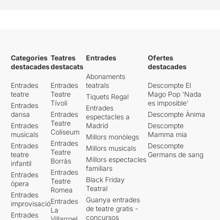
Categories
Teatres
Entrades
Ofertes
destacades
destacats
destacades
Abonaments
Entrades
Entrades
teatrals
Descompte El
teatre
Teatre
Mago Pop 'Nada
Tiquets Regal
Tívoli
es imposible'
Entrades
Entrades
dansa
Entrades
Descompte Ànima
espectacles a
Teatre
Entrades
Madrid
Descompte
Coliseum
musicals
Mamma mia
Millors monòlegs
Entrades
Entrades
Descompte
Millors musicals
Teatre
teatre
Germans de sang
Millors espectacles
Borràs
infantil
familiars
Entrades
Entrades
Black Friday
Teatre
òpera
Teatral
Romea
Entrades
Guanya entrades
Entrades
improvisació
de teatre gratis -
La
Entrades
concursos
Villarroel