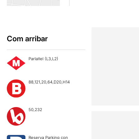
Com arribar
Parlal·lel (L3,L2)
88,121,20,64,D20,H14
50,232
Reserva Parking con