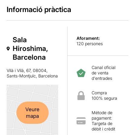
Informació pràctica
Sala
Aforament:
120 persones
Hiroshima,
Barcelona
Canal oficial
Vilà i Vilà, 67, 08004,
de venta
Sants-Montjuïc, Barcelona
d'entrades
Compra
100% segura
Veure
Métode de
mapa
pagament:
Targeta de
dèbit i crèdit