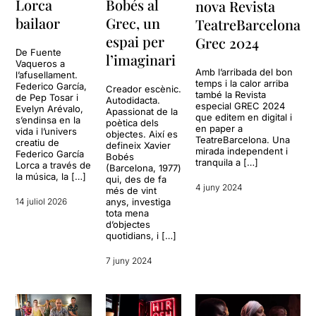
Lorca
Bobés al
nova Revista
bailaor
Grec, un
TeatreBarcelona
espai per
Grec 2024
De Fuente
l’imaginari
Vaqueros a
Amb l’arribada del bon
l’afusellament.
temps i la calor arriba
Federico García,
Creador escènic.
també la Revista
de Pep Tosar i
Autodidacta.
especial GREC 2024
Evelyn Arévalo,
Apassionat de la
que editem en digital i
s’endinsa en la
poètica dels
en paper a
vida i l’univers
objectes. Així es
TeatreBarcelona. Una
creatiu de
defineix Xavier
mirada independent i
Federico García
Bobés
tranquila a […]
Lorca a través de
(Barcelona, 1977)
la música, la […]
qui, des de fa
4 juny 2024
més de vint
14 juliol 2026
anys, investiga
tota mena
d’objectes
quotidians, i […]
7 juny 2024