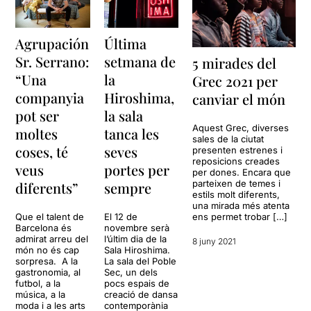
Agrupación
Última
Sr. Serrano:
setmana de
5 mirades del
“Una
la
Grec 2021 per
companyia
Hiroshima,
canviar el món
pot ser
la sala
Aquest Grec, diverses
moltes
tanca les
sales de la ciutat
coses, té
seves
presenten estrenes i
reposicions creades
veus
portes per
per dones. Encara que
parteixen de temes i
diferents”
sempre
estils molt diferents,
una mirada més atenta
ens permet trobar […]
Que el talent de
El 12 de
Barcelona és
novembre serà
admirat arreu del
l’últim dia de la
8 juny 2021
món no és cap
Sala Hiroshima.
sorpresa. A la
La sala del Poble
gastronomia, al
Sec, un dels
futbol, a la
pocs espais de
música, a la
creació de dansa
moda i a les arts
contemporània