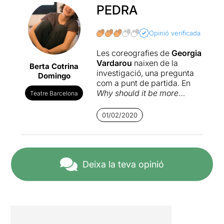
PEDRA
Opinió verificada
Les coreografies de
Georgia
Vardarou
naixen de la
Berta Cotrina
investigació, una pregunta
Domingo
com a punt de partida. En
Why should it be more
Teatre Barcelona
desirable for green fire balls
to exist than not?
investiga la
01/02/2020
contextualització d’imatges
a través del llenguatge de la
dansa, la interacció d’una
projecció amb un cos
dansant.
Deixa la teva opinió
Però s’ha de delimitar, ja que
qualsevol cosa podria ser
projectada. En aquest cas
l’artista es centra amb la
pedra. Imatges en primer