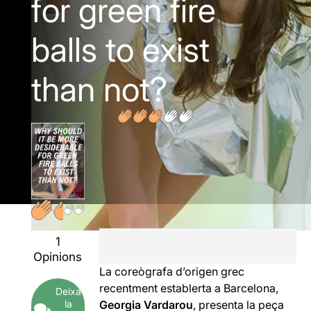
for green fire
balls to exist
than not?
1
Opinions
La coreògrafa d’origen grec
recentment establerta a Barcelona,
Deixa
la
Georgia Vardarou
, presenta la peça