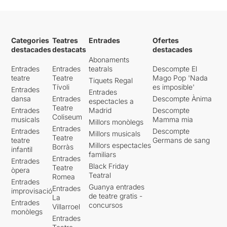
Categories
Teatres
Entrades
Ofertes
destacades
destacats
destacades
Abonaments
Entrades
Entrades
teatrals
Descompte El
teatre
Teatre
Mago Pop 'Nada
Tiquets Regal
Tívoli
es imposible'
Entrades
Entrades
dansa
Entrades
Descompte Ànima
espectacles a
Teatre
Entrades
Madrid
Descompte
Coliseum
musicals
Mamma mia
Millors monòlegs
Entrades
Entrades
Descompte
Millors musicals
Teatre
teatre
Germans de sang
Millors espectacles
Borràs
infantil
familiars
Entrades
Entrades
Black Friday
Teatre
òpera
Teatral
Romea
Entrades
Guanya entrades
Entrades
improvisació
de teatre gratis -
La
Entrades
concursos
Villarroel
monòlegs
Entrades