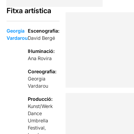
Fitxa artística
Georgia
Escenografia:
Vardarou
David Bergé
Il·luminació:
Ana Rovira
Coreografia:
Georgia
Vardarou
Producció:
Kunst/Werk
Dance
Umbrella
Festival,